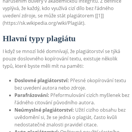
narušením důvěry v akademickou integritu. Z definice
vyplývá, že každý, kdo využívá cizí dílo bez řádného
uvedení zdroje, se může stát plagiátorem [[1]]
(https://sk.wikipedia.org/wiki/Plagiát).
Hlavní typy plagiátu
I když se mnozí lidé domnívají, že plagiátorství se týká
pouze doslovného kopírování textu, existuje několik
typů, které byste měli mít na paměti:
Doslovné plagiátorství:
Přesné okopírování textu
bez uvedení autora nebo zdroje.
Parafrázování:
Přeformulování cizích myšlenek bez
řádného citování původního autora.
Neúmyslné plagiátorství:
Užití cizího obsahu bez
uvědomění si, že se jedná o plagiát, často kvůli
nedostatečné znalosti pravidel citace.