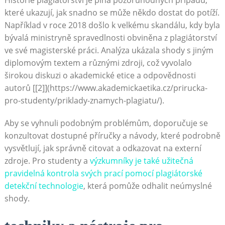
které ukazují, jak snadno se může někdo dostat do potíží.
Například v roce 2018 došlo k velkému skandálu, kdy byla
bývalá ministryně spravedlnosti obviněna z plagiátorství
ve své magisterské práci. Analýza ukázala shody s jiným
diplomovým textem a různými zdroji, což vyvolalo
širokou diskuzi o akademické etice a odpovědnosti
autorů [[2]](https://www.akademickaetika.cz/prirucka-
pro-studenty/priklady-znamych-plagiatu/).
Aby se vyhnuli podobným problémům, doporučuje se
konzultovat dostupné příručky a návody, které podrobně
vysvětlují, jak správně citovat a odkazovat na externí
zdroje. Pro studenty a
výzkumníky je také užitečná
pravidelná kontrola svých prací pomocí plagiátorské
detekční technologie
, která pomůže odhalit neúmyslné
shody.