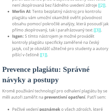
není zkopírovaná bez řádného uvedení zdroje
[[2]]
.
Merlin AI:
Tento bezplatný nástroj pro kontrolu
plagiátu vám umožní okamžitě ověřit původnost
obsahu pomocí pokročilé analýzy, která posoudí jak
přímo zkopírovaný, tak i parafrázovaný text
[[3]]
.
Isgen:
S tímto nástrojem je možné provádět
kontroly plagiátu specificky zaměřené na český
jazyk, což je obzvlášť užitečné pro studenty a autory
píšící v češtině
[[1]]
.
Prevence plagiátu: Správné
návyky a postupy
Kromě používání technologií pro odhalení plagiátu by se
měli autoři zaměřit na
preventivní opatření
. Patří sem:
Pečlivé vedení
poznámek
o všech zdrojích, které