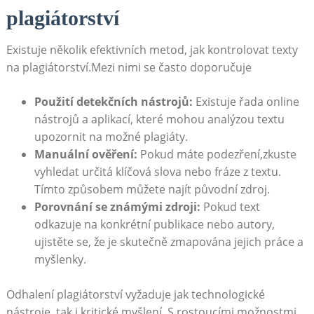
plagiátorství
Existuje několik efektivních metod, jak kontrolovat texty
na plagiátorství.Mezi nimi se často doporučuje
Použití detekčních nástrojů:
Existuje řada online
nástrojů a aplikací, které mohou analýzou textu
upozornit na možné plagiáty.
Manuální ověření:
Pokud máte podezření,zkuste
vyhledat určitá klíčová slova nebo fráze z textu.
Tímto způsobem můžete najít původní zdroj.
Porovnání se známými zdroji:
Pokud text
odkazuje na konkrétní publikace nebo autory,
ujistěte se, že je skutečně zmapována jejich práce a
myšlenky.
Odhalení plagiátorství vyžaduje jak technologické
nástroje, tak i kritické myšlení. S rostoucími možnostmi