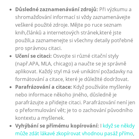
Důsledné zaznamenávání zdrojů:
Při výzkumu a
shromažďování informací si vždy zaznamenávejte
veškeré použité zdroje. Mějte po ruce seznam
knih,článků a internetových stránek,které jste
použili,a zaznamenejte si všechny detaily potřebné
pro správnou citaci.
Učení se citaci:
Osvojte si různé citační styly
(např.APA, MLA, chicago) a naučte se je správně
aplikovat. Každý styl má své unikátní požadavky na
formátování a citace, které je důležité dodržovat.
Parafrázování a citace:
Když používáte myšlenky
nebo informace někoho jiného, důsledně je
parafrázujte a přidejte citaci. Parafrázování není jen
o přeformulování vět; je to o zachování původního
kontextu a myšlenek.
Vyhýbání se přímému kopírování:
I
když se někdy
může zdát lákavé zkopírovat vhodnou pasáž přímo
,