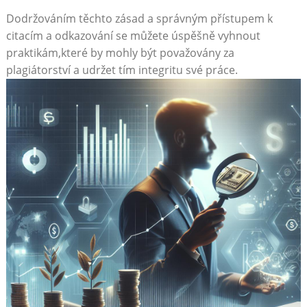
Dodržováním těchto zásad a správným přístupem k
citacím a odkazování se můžete úspěšně vyhnout
praktikám,které by mohly být považovány za
plagiátorství a udržet tím integritu své práce.