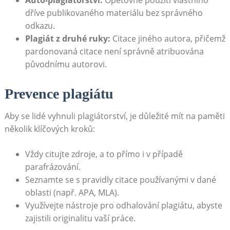
Auto-plagiátorství:
Opětovné použití vlastního
dříve publikovaného materiálu bez správného
odkazu.
Plagiát z druhé ruky:
Citace jiného autora, přičemž
pardonovaná citace není správně atribuována
původnímu autorovi.
Prevence plagiátu
Aby se lidé vyhnuli plagiátorství, je důležité mít na paměti
několik klíčových kroků:
Vždy citujte zdroje, a to přímo i v případě
parafrázování.
Seznamte se s pravidly citace používanými v dané
oblasti (např. APA, MLA).
Využívejte nástroje pro odhalování plagiátu, abyste
zajistili originalitu vaší práce.