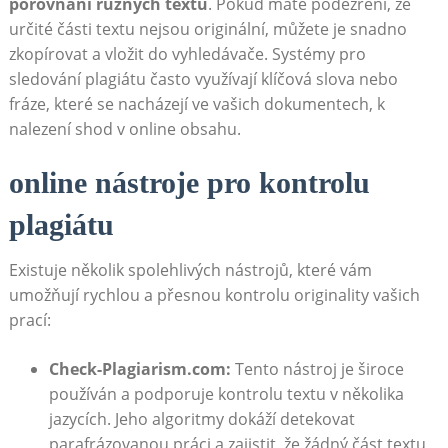
porovnání různých textů
. Pokud máte podezření, že
určité části textu nejsou originální, můžete je snadno
zkopírovat a vložit do vyhledávače. Systémy pro
sledování plagiátu často využívají klíčová slova nebo
fráze, které se nacházejí ve vašich dokumentech, k
nalezení shod v online obsahu.
online nástroje pro kontrolu
plagiátu
Existuje několik spolehlivých nástrojů, které vám
umožňují rychlou a přesnou kontrolu originality vašich
prací:
Check-Plagiarism.com:
Tento nástroj je široce
používán a podporuje kontrolu textu v několika
jazycích. Jeho algoritmy dokáží detekovat
parafrázovanou práci a zajistit, že žádný část textu