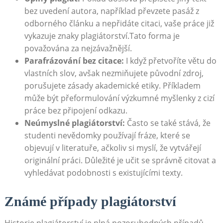
bez uvedení autora, například převzete pasáž z
odborného článku a nepřidáte citaci, vaše práce již
vykazuje znaky plagiátorství.Tato forma je
považována za nejzávažnější.
Parafrázování bez citace:
I když přetvoříte větu do
vlastních slov, avšak nezmiňujete původní zdroj,
porušujete zásady akademické etiky. Příkladem
může být přeformulování výzkumné myšlenky z cizí
práce bez připojení odkazu.
Neúmyslné plagiátorství:
Často se také stává, že
studenti nevědomky používají fráze, které se
objevují v literatuře, ačkoliv si myslí, že vytvářejí
originální práci. Důležité je učit se správně citovat a
vyhledávat podobnosti s existujícími texty.
Známé případy plagiátorství
Historie plagiátorství je plná pozoruhodných případů,