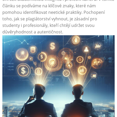
článku se podíváme na klíčové znaky, které nám
pomohou identifikovat neetické praktiky. Pochopení
toho, jak se plagiátorství vyhnout, je zásadní pro
studenty i profesionály, kteří chtějí udržet svou
důvěryhodnost a autentičnost.