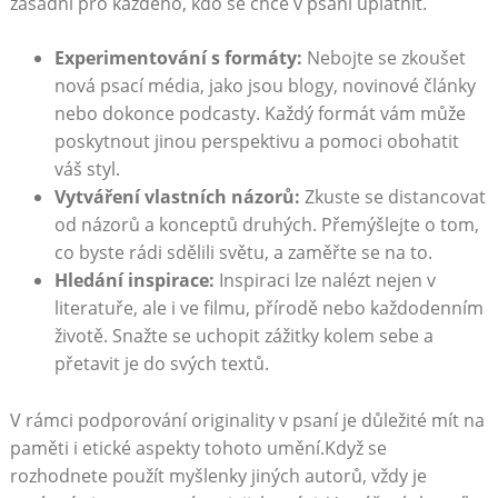
zásadní pro každého, kdo se chce v psaní uplatnit.
Experimentování s formáty:
Nebojte se zkoušet
nová psací média, jako jsou blogy, novinové články
nebo dokonce podcasty. Každý formát vám může
poskytnout jinou perspektivu a pomoci obohatit
váš styl.
Vytváření vlastních názorů:
Zkuste se distancovat
od názorů a konceptů druhých. Přemýšlejte o tom,
co byste rádi sdělili světu, a zaměřte se na to.
Hledání inspirace:
Inspiraci lze nalézt nejen v
literatuře, ale i ve filmu, přírodě nebo každodenním
životě. Snažte se uchopit zážitky kolem sebe a
přetavit je do svých textů.
V rámci podporování originality v psaní je důležité mít na
paměti i etické aspekty tohoto umění.Když se
rozhodnete použít myšlenky jiných autorů, vždy je