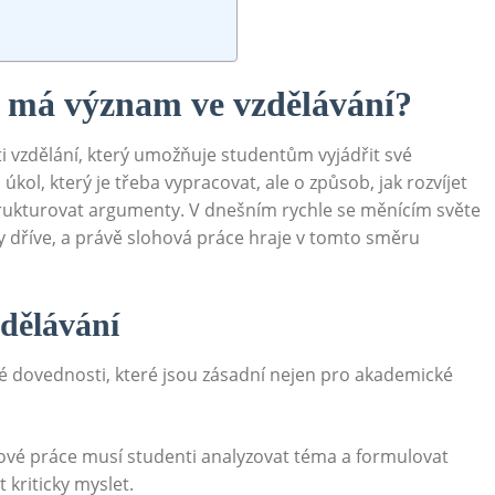
ý má význam ve vzdělávání?
ti vzdělání, který umožňuje studentům vyjádřit své
kol, který je​ třeba vypracovat, ale o způsob,⁤ jak rozvíjet
strukturovat argumenty. V‍ dnešním rychle se měnícím světe
y dříve, a právě slohová práce‍ hraje v tomto směru
zdělávání
 dovednosti, které jsou zásadní nejen pro akademické
ové práce musí studenti analyzovat téma a formulovat
t kriticky myslet.