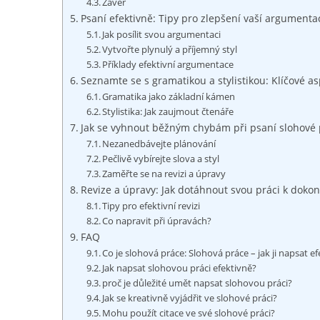
Závěr
Psaní‍ efektivně: Tipy pro zlepšení vaší argumenta
Jak posílit svou argumentaci
Vytvořte plynulý a příjemný styl
Příklady efektivní ​argumentace
Seznamte se s gramatikou a stylistikou: Klíčové a
Gramatika jako základní kámen
Stylistika: Jak zaujmout čtenáře
Jak ⁣se vyhnout běžným chybám při‌ psaní slohové
Nezanedbávejte plánování
Pečlivě vybírejte slova a styl
Zaměřte ‍se na revizi a úpravy
Revize a úpravy: Jak dotáhnout svou práci k dokon
Tipy pro efektivní ​revizi
Co napravit při úpravách?
FAQ
Co je slohová​ práce: Slohová práce – jak ji napsat e
Jak napsat slohovou práci efektivně?
proč je důležité umět napsat slohovou práci?
Jak se kreativně vyjádřit ⁣ve slohové práci?
Mohu použít citace ve své slohové práci?