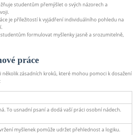
žňuje studentům přemýšlet o svých názorech a
voji.
e je příležitostí k vyjádření individuálního⁢ pohledu na
í.
studentům formulovat myšlenky jasně a srozumitelně,
ohové práce
ěti několik ​zásadních kroků, které mohou pomoci k dosažení
:
má.​ To usnadní psaní a dodá vaší práci osobní nádech.
zvržení myšlenek pomůže udržet přehlednost a logiku.