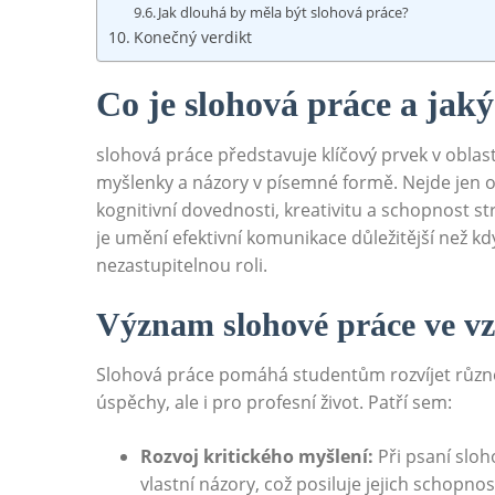
Jak dlouhá by měla být slohová⁤ práce?
Konečný verdikt
Co je slohová práce a jak
slohová práce představuje klíčový prvek v ⁤oblas
myšlenky a názory v ‌písemné‌ formě. Nejde jen o ú
kognitivní dovednosti, kreativitu a ⁣schopnost 
je umění efektivní komunikace důležitější než kd
nezastupitelnou ⁤roli.
Význam ⁢slohové práce ve v
Slohová práce pomáhá studentům rozvíjet různé
úspěchy, ale i pro profesní ⁢život. Patří sem:
Rozvoj kritického myšlení:
Při psaní sloh
vlastní názory, což posiluje ⁣jejich‌ schopnos