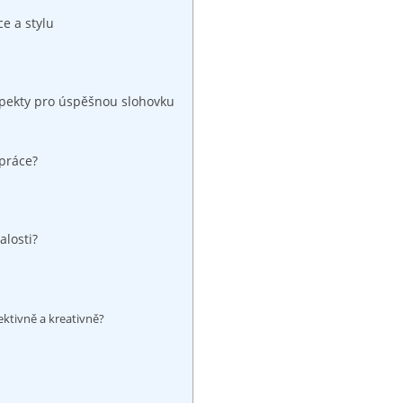
ce a stylu
spekty ⁤pro úspěšnou slohovku
 práce?
alosti?
fektivně a kreativně?