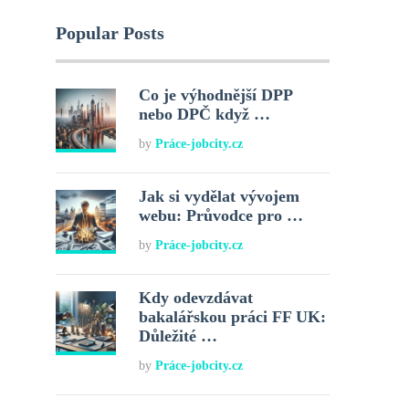
Popular Posts
Co je výhodnější DPP
nebo DPČ když …
by
Práce-jobcity.cz
Jak si vydělat vývojem
webu: Průvodce pro …
by
Práce-jobcity.cz
Kdy odevzdávat
bakalářskou práci FF UK:
Důležité …
by
Práce-jobcity.cz