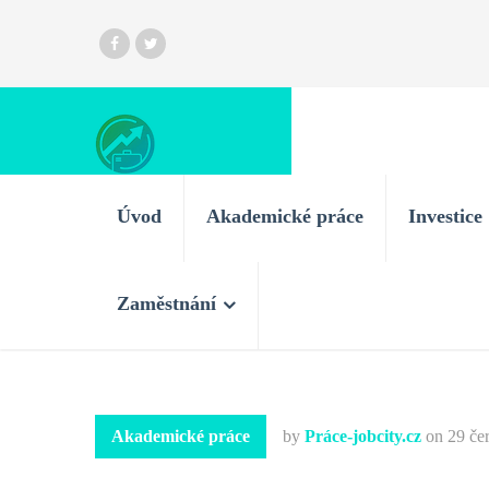
Úvod
Akademické práce
Investice
Zaměstnání
Akademické práce
by
Práce-jobcity.cz
on
29 če