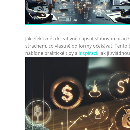
Jak efektivně a kreativně napsat slohovou práci? 
strachem, co vlastně od formy očekávat. Tento‌ 
nabídne praktické tipy a
inspiraci
, jak ji zvládno