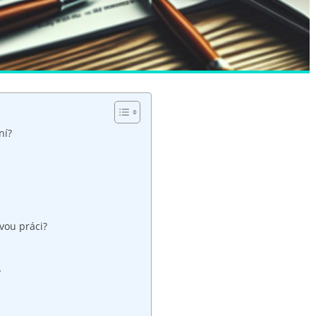
ní?
ovou práci?
?