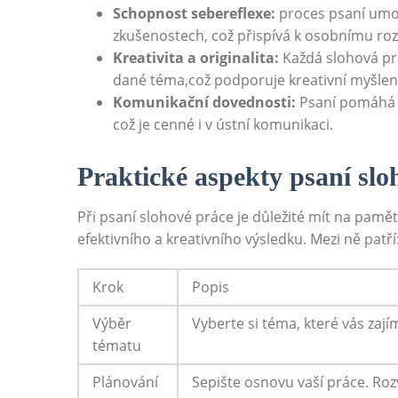
Schopnost sebereflexe:
⁢proces psaní umo
zkušenostech, což přispívá k osobnímu ‌roz
Kreativita a originalita:
Každá slohová prác
dané téma,což‍ podporuje kreativní myšlen
Komunikační dovednosti:
Psaní pomáhá ⁢
což je cenné i v ústní komunikaci.
Praktické aspekty psaní ‌sl
Při psaní⁤ slohové práce je‍ důležité mít na pam
efektivního a kreativního výsledku. ⁢Mezi ně patří
Krok
Popis
Výběr
Vyberte si téma, které vás zají
tématu
Plánování
Sepište osnovu vaší práce. Ro