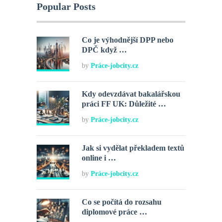
Popular Posts
Co je výhodnější DPP nebo
DPČ když …
by
Práce-jobcity.cz
Kdy odevzdávat bakalářskou
práci FF UK: Důležité …
by
Práce-jobcity.cz
Jak si vydělat překladem textů
online i …
by
Práce-jobcity.cz
Co se počítá do rozsahu
diplomové práce …