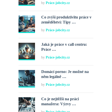
by
Práce-jobcity.cz
Co zvýší produktivitu práce v
zemědělství: Tipy …
by
Práce-jobcity.cz
Jaká je práce v call centru:
Práce …
by
Práce-jobcity.cz
Domácí porno: Je možné na
něm legálně …
by
Práce-jobcity.cz
Co je nejtěžší na práci
manažera: Výzvy …
by
Práce-jobcity.cz