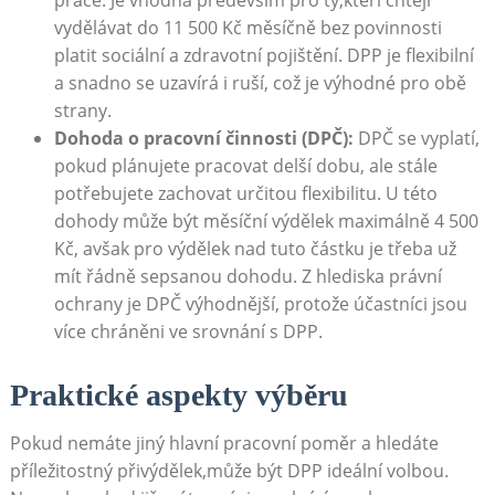
práce. Je vhodná především pro ty,kteří chtějí
vydělávat do 11 500 Kč měsíčně bez povinnosti
platit sociální a zdravotní pojištění. DPP je flexibilní
a snadno se uzavírá i ruší, což je výhodné pro obě
strany.
Dohoda o pracovní činnosti (DPČ):
DPČ se vyplatí,
pokud plánujete pracovat delší dobu, ale stále
potřebujete zachovat určitou flexibilitu. U této
dohody může být měsíční výdělek maximálně 4 500
Kč, avšak pro výdělek nad tuto částku je třeba už
mít řádně sepsanou dohodu. Z hlediska právní
ochrany je DPČ výhodnější, protože účastníci jsou
více chráněni ve srovnání s DPP.
Praktické aspekty výběru
Pokud nemáte jiný hlavní pracovní poměr a hledáte
příležitostný přivýdělek,může být DPP ideální volbou.