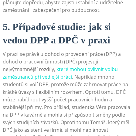
plánujte dopředu, abyste zajistili stabilní a udržitelné
zaměstnání i zabezpečení pro budoucnost.
5. Případové studie: jak si
vedou DPP a DPČ v praxi
V praxi se právě u dohod o provedení práce (DPP) a
dohod o pracovní činnosti (DPČ) projevují
nejvýznamnější rozdíly,
které mohou ovlivnit volbu
zaměstnanců při vedlejší práci
. Například mnoho
studentů si volí DPP, protože může zahrnovat práce na
krátké úvazy s flexibilním rozvrhem. Oproti tomu, DPČ
může nabídnout vyšší počet pracovních hodin a
stabilnější příjmy. Pro příklad, studentka Věra pracovala
na DPP v kavárně a mohla si přizpůsobit směny podle
svých studijních závazků. Oproti tomu Tomáš, který měl
DPČ jako asistent ve firmě, si mohl naplánovat