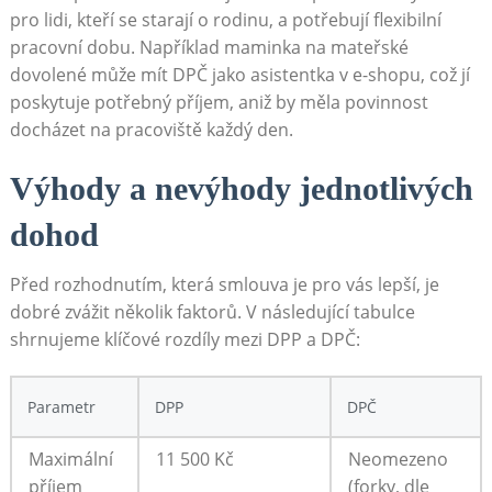
pro lidi, kteří se starají o rodinu, a potřebují flexibilní
pracovní dobu. Například maminka na mateřské
dovolené může mít DPČ jako asistentka v e-shopu, což jí
poskytuje potřebný příjem, aniž by měla povinnost
docházet na pracoviště každý den.
Výhody a nevýhody jednotlivých
dohod
Před rozhodnutím, která smlouva je pro vás lepší, je
dobré zvážit několik faktorů. V následující tabulce
shrnujeme klíčové rozdíly mezi DPP a DPČ:
Parametr
DPP
DPČ
Maximální
11 500 Kč
Neomezeno
příjem
(forky, dle