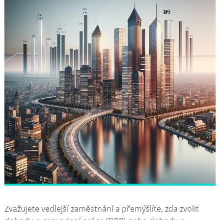
Zvažujete vedlejší zaměstnání a přemýšlíte, zda zvolit