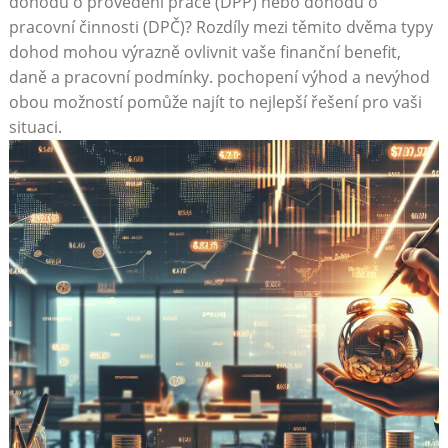
dohodu o provedení práce (DPP) nebo dohodu o
pracovní činnosti (DPČ)? Rozdíly mezi těmito dvěma typy
dohod mohou výrazně ovlivnit vaše finanční benefit,
daně a pracovní podmínky. pochopení výhod a nevýhod
obou možností pomůže najít to nejlepší řešení pro vaši
situaci.