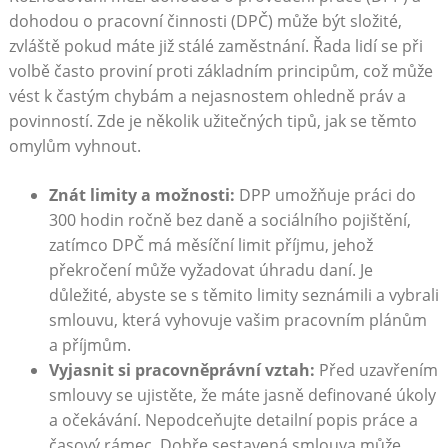
dohodou o pracovní činnosti (DPČ) může být složité,
zvláště pokud máte již stálé zaměstnání. Řada lidí se při
volbě často proviní proti základním principům, což může
vést k častým chybám a nejasnostem ohledně práv a
povinností. Zde je několik užitečných tipů, jak se těmto
omylům vyhnout.
Znát limity a možnosti:
DPP umožňuje práci do
300 hodin ročně bez daně a sociálního pojištění,
zatímco DPČ má měsíční limit příjmu, jehož
překročení může vyžadovat úhradu daní. Je
důležité, abyste se s těmito limity seznámili a vybrali
smlouvu, která vyhovuje vašim pracovním plánům
a příjmům.
Vyjasnit si pracovněprávní vztah:
Před uzavřením
smlouvy se ujistěte, že máte jasně definované úkoly
a očekávání. Nepodceňujte detailní popis práce a
časový rámec. Dobře sestavená smlouva může