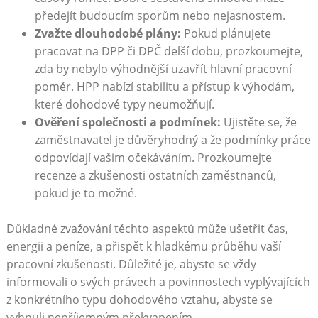
předejít budoucím sporům nebo nejasnostem.
Zvažte dlouhodobé plány:
Pokud plánujete
pracovat na DPP či DPČ delší dobu, prozkoumejte,
zda by nebylo výhodnější uzavřít hlavní pracovní
poměr. HPP nabízí stabilitu a přístup k výhodám,
které dohodové typy neumožňují.
Ověření společnosti a podmínek:
Ujistěte se, že
zaměstnavatel je důvěryhodný a že podmínky práce
odpovídají vašim očekáváním. Prozkoumejte
recenze a zkušenosti ostatních zaměstnanců,
pokud je to možné.
Důkladné zvažování těchto aspektů může ušetřit čas,
energii a peníze, a přispět k hladkému průběhu vaší
pracovní zkušenosti. Důležité je, abyste se vždy
informovali o svých právech a povinnostech vyplývajících
z konkrétního typu dohodového vztahu, abyste se
vyhnuli nepříjemným překvapením.