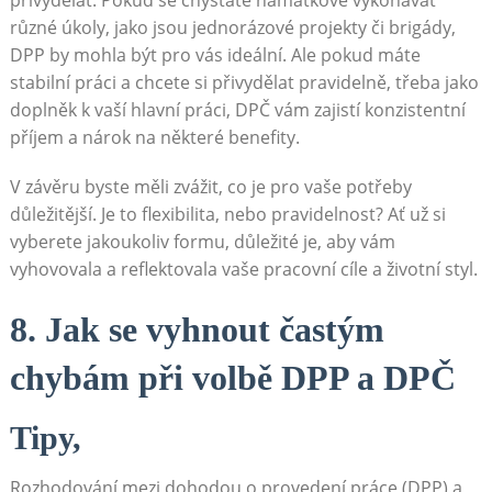
přivydělat. Pokud se chystáte namátkově vykonávat
různé úkoly, jako jsou jednorázové projekty či brigády,
DPP by mohla být pro vás ideální. Ale pokud máte
stabilní práci a chcete si přivydělat pravidelně, třeba jako
doplněk k vaší hlavní práci, DPČ vám zajistí konzistentní
příjem a nárok na některé benefity.
V závěru byste měli zvážit, co je pro vaše potřeby
důležitější. Je to flexibilita, nebo pravidelnost? Ať už si
vyberete jakoukoliv formu, důležité je, aby vám
vyhovovala a reflektovala vaše pracovní cíle a životní styl.
8. Jak se vyhnout častým
chybám při volbě DPP a DPČ
Tipy,
Rozhodování mezi dohodou o provedení práce (DPP) a