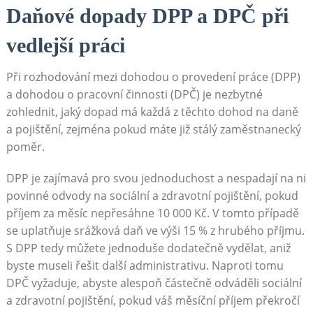
Daňové dopady DPP a DPČ při
vedlejší práci
Při rozhodování mezi dohodou o provedení práce (DPP)
a dohodou o pracovní činnosti (DPČ) je nezbytné
zohlednit, jaký dopad má každá z těchto dohod na daně
a pojištění, zejména pokud máte již stálý zaměstnanecký
poměr.
DPP je zajímavá pro svou jednoduchost a nespadají na ni
povinné odvody na sociální a zdravotní pojištění, pokud
příjem za měsíc nepřesáhne 10 000 Kč. V tomto případě
se uplatňuje srážková daň ve výši 15 % z hrubého příjmu.
S DPP tedy můžete jednoduše dodatečně vydělat, aniž
byste museli řešit další administrativu. Naproti tomu
DPČ vyžaduje, abyste alespoň částečně odváděli sociální
a zdravotní pojištění, pokud váš měsíční příjem překročí