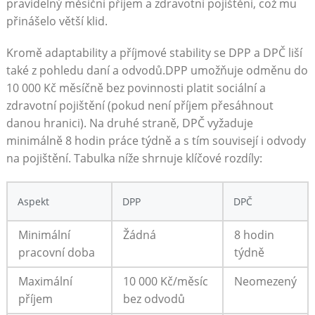
pravidelný měsíční příjem a zdravotní pojištění, což mu
přinášelo větší klid.
Kromě adaptability a příjmové stability se DPP a DPČ liší
také z pohledu daní a odvodů.DPP umožňuje odměnu do
10 000 Kč měsíčně bez povinnosti platit sociální a
zdravotní pojištění (pokud není příjem přesáhnout
danou hranici). Na druhé straně, DPČ vyžaduje
minimálně 8 hodin práce týdně a s tím souvisejí i odvody
na pojištění. Tabulka níže shrnuje klíčové rozdíly:
Aspekt
DPP
DPČ
Minimální
Žádná
8 hodin
pracovní doba
týdně
Maximální
10 000 Kč/měsíc
Neomezený
příjem
bez odvodů