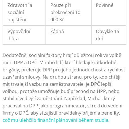
Zdravotní a
Pouze při
Povinné
sociální
překročení 10
pojištění
000 Kč
Výpovědní
Žádná
Obvykle 15
lhůta
dní
Dodatečně, sociální faktory hrají důležitou roli ve volbě
mezi DPP a DPČ. Mnoho lidí, kteří hledají krátkodobé
brigády, preferuje DPP pro jeho jednoduchost a rychlost
uzavření smlouvy. Na druhou stranu, pro ty, kdo chtějí
mít trvalejší vazbu na zaměstnavatele, je DPČ lepší
volbou, protože umožňuje buď přechod na HPP, nebo
stabilní vedlejší zaměstnání. Například, Michal, který
pracoval na DPP jako programmeátor, si řekl do vedení
firmy o DPČ, aby si zajistil pravidelný příjem a benefity,
což mu ulehčilo finanční plánování během studia
.