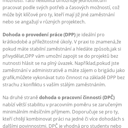
možnosti. Tato flexibilita umožňuje jednotlivcům
pracovat podle svých potřeb a časových možností, což
může být klíčové pro ty, kteří mají již jiné zaměstnání
nebo se angažují v různých projektech.
Dohoda o provedení práce (DPP)
je ideální pro
krátkodobé a příležitostné úkoly. V praxi to znamená,že
pokud máte stabilní zaměstnání a hledáte způsob,jak si
přivydělat,DPP vám umožní zapojit se do projektů bez
nutnosti hlásit se na plný úvazek. Například,pokud jste
zaměstnání v administrativě a máte zájem o brigádu jako
grafik,můžete vykonávat tuto činnost na základě DPP bez
strachu z konfliktu s vaším stálým zaměstnáním.
Na druhé straně
dohoda o pracovní činnosti (DPČ)
nabízí větší stabilitu v pracovním poměru se zaručeným
minimálním měsíčním příjmem. Doporučuje se pro ty,
kteří chtějí kombinovat práci na jedné či více dohodách s
dalšími povinnostmi. DPČ je vhodná pro studenty nebo