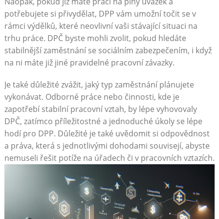
Naopak, pokud již máte práci na plný úvazek a
potřebujete si přivydělat, DPP vám umožní točit se v
rámci výdělků, které neovlivní vaši stávající situaci na
trhu práce. DPČ byste mohli zvolit, pokud hledáte
stabilnější zaměstnání se sociálním zabezpečením, i když
na ni máte již jiné pravidelné pracovní závazky.
Je také důležité zvážit, jaký typ zaměstnání plánujete
vykonávat. Odborné práce nebo činnosti, kde je
zapotřebí stabilní pracovní vztah, by lépe vyhovovaly
DPČ, zatímco příležitostné a jednoduché úkoly se lépe
hodí pro DPP. Důležité je také uvědomit si odpovědnost
a práva, která s jednotlivými dohodami souvisejí, abyste
nemuseli řešit potíže na úřadech či v pracovních vztazích.