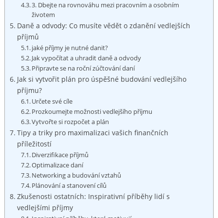
3. Dbejte na rovnováhu mezi pracovním ‌a osobním
životem
Daně ⁤a odvody: Co musíte vědět o ⁣zdanění​ vedlejších
⁤příjmů
jaké příjmy ​je⁣ nutné danit?
Jak⁢ vypočítat⁤ a uhradit ⁣daně a odvody
Připravte se na roční zúčtování⁢ daní
Jak si ‌vytvořit plán pro úspěšné budování⁢ vedlejšího
příjmu?
Určete své cíle
Prozkoumejte možnosti vedlejšího příjmu
Vytvořte si ‍rozpočet a plán
Tipy a triky‌ pro ​maximalizaci‌ vašich ​finančních
⁢příležitostí
Diverzifikace příjmů
Optimalizace daní
Networking a‍ budování vztahů
Plánování a stanovení cílů
Zkušenosti ‌ostatních:‍ Inspirativní příběhy lidí ‍s‌
vedlejšími​ příjmy