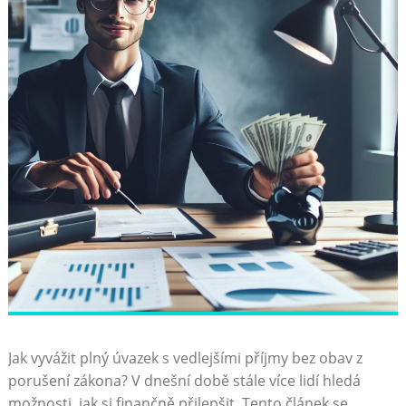
Jak vyvážit plný úvazek s vedlejšími příjmy bez‌ obav z
porušení zákona? V ‍dnešní⁤ době stále více⁣ lidí hledá
možnosti, jak si⁣ finančně ⁤přilepšit. Tento článek​ se⁢