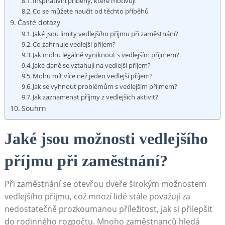
Inspirativní příběhy, ⁤které ⁤motivují
Co se můžete naučit od těchto příběhů
Časté dotazy
Jaké jsou limity ​vedlejšího ‌příjmu při zaměstnání?
Co ⁤zahrnuje vedlejší příjem?
Jak mohu legálně vyniknout s vedlejším příjmem?
Jaké daně⁢ se vztahují na vedlejší příjem?
Mohu ⁣mít ​více⁤ než jeden⁢ vedlejší příjem?
Jak se ‌vyhnout problémům s vedlejším příjmem?
Jak zaznamenat příjmy z vedlejších aktivit?
Souhrn
Jaké‌ jsou možnosti vedlejšího
příjmu⁤ při zaměstnání?
Při zaměstnání se otevřou dveře širokým možnostem
vedlejšího příjmu,​ což⁣ mnozí lidé stále ​považují ⁣za
nedostatečně prozkoumanou příležitost, jak si ​přilepšit ​
do rodinného rozpočtu. Mnoho zaměstnanců hledá