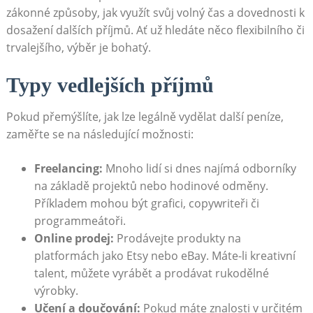
zákonné způsoby, ⁢jak ‌využít svůj volný čas a ​dovednosti k‍
dosažení dalších příjmů. Ať už ‍hledáte něco flexibilního či
trvalejšího, výběr je bohatý.
Typy vedlejších příjmů
Pokud přemýšlíte, jak lze legálně vydělat další ⁤peníze,
zaměřte se na‍ následující možnosti:
Freelancing:
Mnoho lidí‌ si dnes najímá odborníky ​
na ⁣základě projektů nebo hodinové odměny.⁣
Příkladem mohou být grafici, copywriteři ‌či‌
programmeátoři.
Online prodej:
Prodávejte ⁢produkty na
platformách⁢ jako Etsy nebo eBay. Máte-li​ kreativní
talent, můžete vyrábět a prodávat rukodělné ​
výrobky.
Učení ‍a ​doučování:
Pokud máte znalosti v ‌určitém