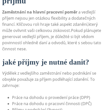
⁤příjmů
Zaměstnání na hlavní⁢ pracovní poměr
a vedlejší
příjem nejsou jen otázkou flexibility a dodatečných​
financí. Klíčovou roli hraje také aspekt zdanění,který
může‍ ovlivnit vaši⁢ celkovou ziskovost.Pokud plánujete​
generovat vedlejší‍ příjem, je důležité si⁤ být vědom
⁢povinností​ ohledně daní⁣ a odvodů, které s sebou⁣ tato
činnost nese.
jaké příjmy ​je⁣ nutné danit?
Výdělek z ⁢vedlejšího⁢ zaměstnání⁤ nebo podnikání se
obvykle‌ považuje ‍za příjem podléhající zdanění. To
⁤zahrnuje:
Práce na dohodu⁣ o provedení práce (DPP)
Práce na dohodu o‌ pracovní činnosti (DPČ)
Příjmy z podnikání (živnost)