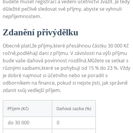
budete muset registraci a vedení účetnictví⁢ zvážit. ⁢Je⁤ tedy‌
důležité pečlivě sledovat své příjmy, abyste ‍se vyhnuli
nepříjemnostem.
Zdanění přivýdělku
Obecně platí,že⁣ příjmy,které přesáhnou částku ​30 000 Kč
ročně,podléhají​ dani z příjmu. ‍V závislosti na ‍výši příjmu
⁤bude ‌vaše daňová povinnost rozdílná.Můžete se ‌setkat s
různými ‌sazbami,které ‌se pohybují od‌ 15‌ % ⁣do ​23 %. Vždy​
je dobré najmout si ​účetního nebo se poradit s
odborníkem‌ na finance, pokud‍ si nejste jisti, jak správně
‌zdanit⁢ svůj vedlejší příjem.
Příjem (Kč)
Daňová sazba ‌(%)
do 30 000
0