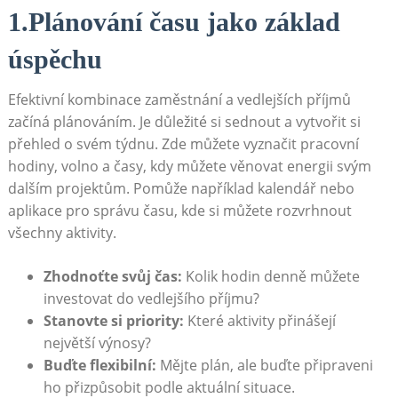
1.Plánování času jako ⁣základ​
úspěchu
Efektivní kombinace ​zaměstnání a ⁣vedlejších​ příjmů
začíná plánováním. ⁤Je důležité‍ si sednout ‌a ​vytvořit si
přehled o svém⁢ týdnu. Zde ⁢můžete vyznačit pracovní
hodiny, volno a časy,⁤ kdy můžete věnovat energii svým
dalším ​projektům. Pomůže například kalendář nebo‌
aplikace pro správu času, ​kde ⁣si můžete ⁣rozvrhnout‍
všechny aktivity.
Zhodnoťte svůj čas:
Kolik hodin denně můžete
investovat do vedlejšího příjmu?
Stanovte ⁢si priority:
Které aktivity přinášejí
největší výnosy?
Buďte flexibilní:
Mějte plán, ale buďte připraveni
ho přizpůsobit podle aktuální ​situace.