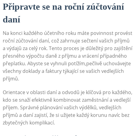
Připravte se na roční zúčtování⁢
daní
Na ​konci‍ každého účetního roku máte ⁤povinnost provést
roční⁣ zúčtování daní, což zahrnuje‍ sečtení vašich příjmů
a výdajů za celý⁤ rok. Tento proces je důležitý ​pro zajištění
přesného výpočtu ‍daně z příjmu a vrácení případného
přeplatku. Abyste se vyhnuli⁢ potížím,pečlivě ‍uchovávejte
⁣všechny doklady⁤ a ⁣faktury‍ týkající se vašich ⁤vedlejších
příjmů.
Orientace v oblasti daní a⁣ odvodů je klíčová ​pro každého,
kdo se snaží ​efektivně kombinovat ‍zaměstnání ‍a vedlejší
příjem.⁤ Správné plánování ⁤vašich výdělků, vedlejších
příjmů a​ daní zajistí, že si⁤ užijete⁢ každý korunu navíc bez
zbytečných komplikací.