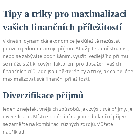
Tipy a triky‌ pro ​maximalizaci‌
vašich ​finančních ⁢příležitostí
V dnešní ‍dynamické ekonomice je ‌důležité ⁣nezůstat
pouze u jednoho zdroje příjmu.‌ Ať už jste zaměstnanec, ​
nebo se zabýváte podnikáním, využití vedlejšího⁢ příjmu​
se může stát⁤ klíčovým ⁢faktorem pro dosažení vašich
finančních cílů. Zde jsou některé tipy⁣ a triky,jak co nejlépe
maximalizovat‌ své finanční příležitosti.
Diverzifikace příjmů
Jeden z⁢ nejefektivnějších způsobů, jak zvýšit⁢ své ‍příjmy, je
diverzifikace. Místo spoléhání na jeden bulanční příjem
se ‍zaměřte na kombinaci různých‍ zdrojů.Můžete‍
například: