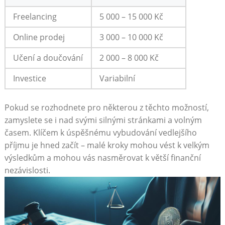
Freelancing
5 000 – 15 000 Kč
Online prodej
3⁣ 000 – 10 000 Kč
Učení ​a doučování
2 000 – 8 000 Kč
Investice
Variabilní
Pokud⁢ se rozhodnete pro některou z těchto ‌možností,
zamyslete se⁤ i nad svými silnými stránkami a volným
časem.⁤ Klíčem k úspěšnému vybudování vedlejšího
příjmu​ je hned začít⁢ –⁢ malé kroky mohou vést k velkým
výsledkům ⁤a⁢ mohou vás nasměrovat k⁣ větší‍ finanční
nezávislosti.