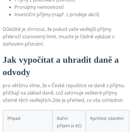
Pronájmy nemovitostí
Investiční ⁤příjmy (např. z prodeje akcií)
Důležité je‍ shrnout, že pokud vaše ⁢vedlejší příjmy
překročí stanovený limit,⁣ musíte je ‍řádně vykázat v
⁢daňovém přiznání.
Jak⁢ vypočítat⁤ a uhradit ⁣daně a
odvody
pro většinu⁤ víme, že v České ‍republice se daně​ z příjmu
přičítají na⁢ základ daně, což zahrnuje⁤ veškeré příjmy
včetně těch vedlejších.Zde je přehled, co vše zohlednit:
Případ
Roční​
Rychlost zdanění
příjem (v Kč)