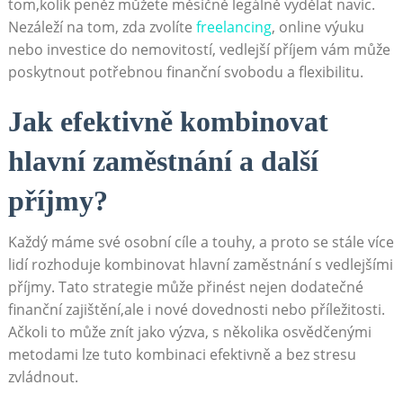
tom,kolik peněz ​můžete měsíčně legálně vydělat navíc.
Nezáleží na tom, zda ⁣zvolíte
freelancing
, online výuku
nebo investice do nemovitostí, vedlejší příjem vám může
poskytnout ⁤potřebnou finanční svobodu a flexibilitu.
Jak efektivně ‍kombinovat​
hlavní zaměstnání ‌a další
příjmy?
Každý máme ⁢své osobní ⁢cíle a ⁢touhy, a proto se⁤ stále ⁢více
lidí rozhoduje kombinovat ‌hlavní zaměstnání s‍ vedlejšími
​příjmy. Tato strategie může ⁤přinést⁣ nejen dodatečné
finanční zajištění,ale ⁢i nové dovednosti nebo⁤ příležitosti.
Ačkoli to⁢ může znít jako výzva, s několika ⁢osvědčenými
metodami lze tuto kombinaci efektivně a bez stresu
zvládnout.