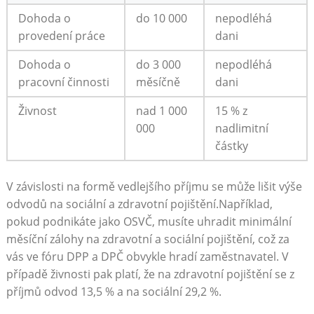
Dohoda o
do 10 000
nepodléhá
provedení práce
dani
Dohoda o
do ⁤3 000‌
nepodléhá
pracovní činnosti
měsíčně
dani
Živnost
nad 1 ​000⁣
15​ % ⁣z⁤
000
nadlimitní
částky
V závislosti na formě vedlejšího příjmu ‌se může lišit‍ výše⁤
odvodů na sociální ⁤a zdravotní pojištění.Například,
pokud⁢ podnikáte jako OSVČ,‌ musíte uhradit minimální
měsíční zálohy ⁤na zdravotní⁣ a sociální pojištění, což za
vás ve fóru DPP a DPČ ⁣obvykle hradí zaměstnavatel. V
případě ⁤živnosti‍ pak platí,‌ že na⁣ zdravotní pojištění se z
‌příjmů odvod 13,5 % ​a na sociální⁢ 29,2 %.