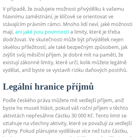
V⁣ případě, že zvažujete možnost⁢ přivýdělku k ⁣vašemu
hlavnímu zaměstnání, je klíčové se orientovat ve
stávajícím právním⁣ rámci. Mnoho lidí‌ neví, jaké možnosti⁣
mají, ⁤
ani jaké‍ jsou povinnosti
a limity, které je​ třeba
dodržovat. Ve⁢ skutečnosti může být přivýdělek nejen
skvélou ‌příležitostí, ale také bezpečným způsobem, jak
zvýšit ⁢svůj měsíční příjem. Je dobré mít na paměti, že
existují⁤ zákonné limity, ‍které určí, kolik můžete‍ legálně
vydělat,⁣ aniž byste‌ se vystavili riziku daňových postihů.
Legální hranice příjmů
Podle českého práva můžete mít vedlejší příjem,​ aniž
byste ho museli hlásit, pokud váš roční⁢ příjem v ⁤těchto
aktivitách ⁢nepřesáhne ‌částku 30 000 Kč. Tento‍ limit se
vztahuje na všechny aktivity, které ⁤se považují za ⁤vedlejší​
příjmy. Pokud plánujete vydělávat více než tuto‌ částku,