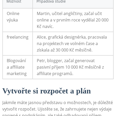
Možnost
Případová⁤ studie
Online
Martin, učitel angličtiny, začal učit
výuka
online ​a⁤ v ‌prvním roce vydělal 20 000
Kč navíc.
freelancing
Alice, grafická designérka, pracovala
na projektech ve ‌volném čase a
získala až 30 000 Kč měsíčně.
Blogování
Petr, blogger, začal ​generovat⁤
a affiliate
pasivní příjem 10 000 Kč měsíčně z
marketing
affiliate⁣ programů.
Vytvořte si ‍rozpočet a plán
Jakmile máte jasnou představu ⁢o možnostech, je důležité
vytvořit rozpočet. Ujistěte se, že zahrnujete nejen ‍výdaje
spojené s podnikáním, ale také odhadovaný příjem.