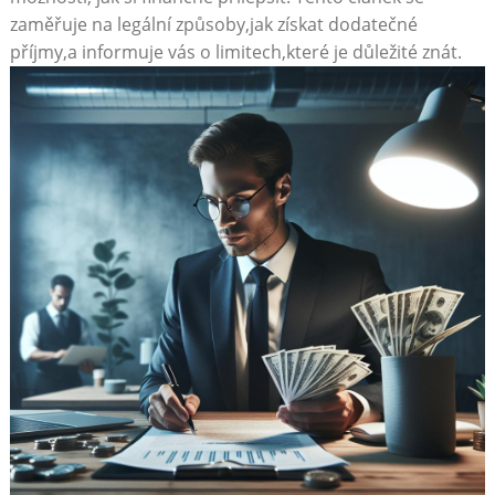
zaměřuje na ⁣legální⁤ způsoby,jak získat dodatečné
příjmy,a informuje vás ​o limitech,které je důležité znát.