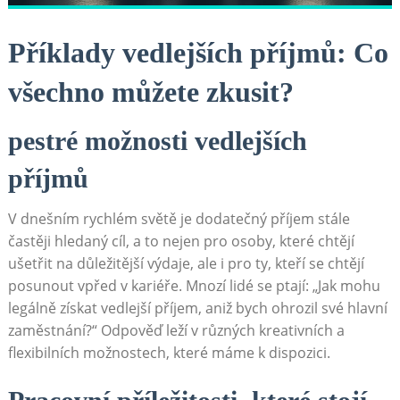
Příklady vedlejších příjmů: Co‍
všechno můžete zkusit?
pestré možnosti‍ vedlejších
příjmů
V dnešním rychlém světě je ‌dodatečný ‌příjem ​stále
častěji hledaný ⁣cíl, a‌ to nejen⁢ pro osoby,⁤ které chtějí
ušetřit na důležitější ‌výdaje, ale ‌i pro ty, ‌kteří se chtějí‍
posunout⁤ vpřed v kariéře. Mnozí lidé se ptají: „Jak mohu
legálně získat vedlejší příjem, ​aniž bych ohrozil ⁣své hlavní
zaměstnání?“ Odpověď ⁢leží ‌v různých kreativních a
flexibilních možnostech, které máme​ k ​dispozici.