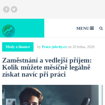
MENU
Mzdy a finance
by
Práce-jobcity.cz
on
20 ledna, 2026
Zaměstnání a vedlejší příjem:
Kolik můžete měsíčně legálně
získat navíc při práci