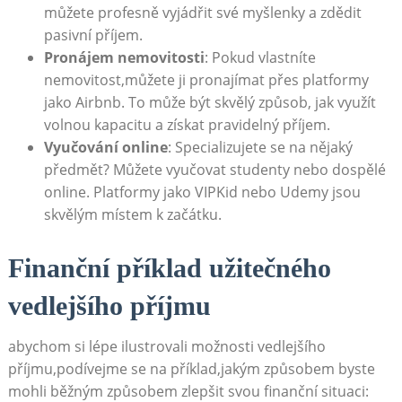
můžete ‍profesně ⁤vyjádřit své myšlenky a zdědit
pasivní​ příjem.
Pronájem nemovitosti
: Pokud vlastníte
nemovitost,můžete ji pronajímat přes platformy
jako Airbnb. To ​může být skvělý způsob, jak využít
volnou kapacitu a získat pravidelný ⁣příjem.
Vyučování online
: Specializujete ‌se ‌na nějaký
předmět? Můžete vyučovat studenty nebo‍ dospělé
online. Platformy jako VIPKid nebo‍ Udemy⁤ jsou
skvělým místem k⁢ začátku.
Finanční příklad užitečného
vedlejšího příjmu
abychom si lépe ilustrovali možnosti vedlejšího‌
příjmu,podívejme se‍ na příklad,jakým způsobem ​byste
mohli běžným způsobem zlepšit ‍svou finanční situaci: