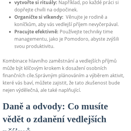
vytvořte si ​rituály:
Například, ‌po každé práci si ​
dopřejte chvíli na‌ odpočinek.
Organičte ⁣si víkendy:
⁤ Věnujte je rodině a
koníčkům, aby vás vedlejší příjem nevyčerpával.
Pracujte efektivně:
⁣Používejte techniky time
managementu, jako je Pomodoro, abyste zvýšili
svou produktivitu.
Kombinace hlavního zaměstnání a⁤ vedlejších příjmů
může⁢ být klíčovým krokem k dosažení osobních
finančních cíle.Správným plánováním a výběrem aktivit,
které vás baví, můžete zajistit,⁣ že‍ tato‍ zkušenost bude
nejen výdělečná, ale‌ také⁣ naplňující.
Daně ⁤a odvody: Co musíte
vědět o ⁣zdanění​ vedlejších