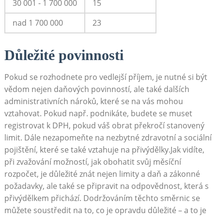
30 001 -‌ 1 700 000
15
nad ‌1 700 ⁤000
23
Důležité‍ povinnosti
Pokud se⁢ rozhodnete pro⁣ vedlejší příjem,⁤ je nutné si být‌
vědom nejen‍ daňových‌ povinností, ale ⁤také dalších
administrativních ‍nároků, které se na vás mohou
vztahovat. Pokud např. podnikáte, budete se muset
registrovat k ‌DPH, pokud‍ váš obrat⁢ překročí stanovený ​
limit. Dále nezapomeňte na nezbytné⁢ zdravotní a sociální
pojištění, které se také vztahuje na přivýdělky.Jak vidíte,
při zvažování možností, jak obohatit svůj⁤ měsíční
rozpočet, je důležité znát nejen ⁣limity a ‍daň a zákonné
požadavky, ale​ také ⁤se připravit⁤ na odpovědnost, která s
přivýdělkem přichází. Dodržováním těchto ⁢směrnic se⁤
můžete soustředit ⁢na to, co⁢ je opravdu ⁣důležité – a to​ je