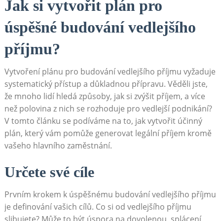
Jak si ‌vytvořit plán pro
úspěšné budování⁢ vedlejšího
příjmu?
Vytvoření⁢ plánu pro budování⁤ vedlejšího příjmu vyžaduje⁤
systematický ⁤přístup‍ a důkladnou⁣ přípravu. Věděli jste,
že mnoho ⁤lidí hledá způsoby, jak⁤ si zvýšit ⁣příjem, ⁤a více
než ⁤polovina z nich se rozhoduje pro vedlejší ⁣podnikání?
V tomto článku se podíváme na to, jak vytvořit účinný
⁣plán, který vám pomůže generovat legální příjem kromě
vašeho ⁣hlavního zaměstnání.
Určete své cíle
Prvním krokem k úspěšnému budování ⁣vedlejšího příjmu
‍je definování vašich⁢ cílů. Co ⁤si od‍ vedlejšího příjmu‍
slibujete?⁣ Může to⁣ být úspora na⁣ dovolenou,⁤ splácení