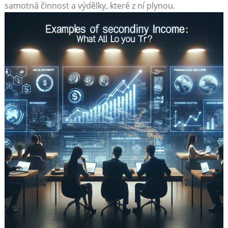
samotná‌ činnost a výdělky, které z ní⁣ plynou.