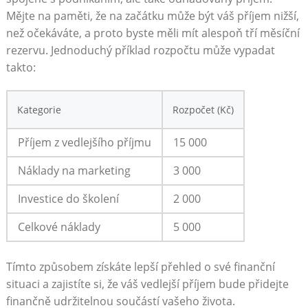
Mějte na paměti, že na začátku ‍může být⁢ váš příjem nižší,
⁢než očekáváte, a proto byste⁢ měli mít alespoň tří měsíční
rezervu.⁤ Jednoduchý​ příklad rozpočtu může ⁣vypadat
takto:
Kategorie
Rozpočet (Kč)
Příjem z vedlejšího​ příjmu
15 000
Náklady na marketing
3 000
Investice⁢ do‍ školení
2 ⁣000
Celkové náklady
5 000
Tímto způsobem získáte‌ lepší přehled ​o své finanční
situaci a zajistíte ⁣si, že váš vedlejší příjem bude přidejte
⁤finančně⁤ udržitelnou ​součástí⁤ vašeho života.