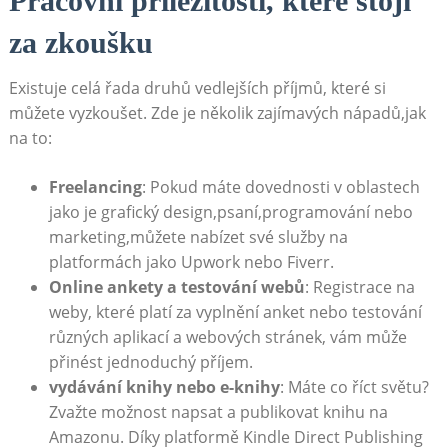
Pracovní příležitosti, které stojí
⁢za zkoušku
Existuje celá ‌řada druhů vedlejších příjmů, které si
můžete vyzkoušet. Zde je několik zajímavých nápadů,jak
na‍ to:
Freelancing
:⁣ Pokud⁣ máte dovednosti v oblastech ​
jako je grafický ‍design,psaní,programování‍ nebo ​
marketing,můžete nabízet své služby na
platformách jako Upwork ‌nebo⁢ Fiverr.
Online‌ ankety ​a testování webů
: Registrace na
weby, které platí za vyplnění anket nebo testování
různých​ aplikací a webových⁣ stránek, vám může
přinést jednoduchý příjem.
vydávání knihy​ nebo e-knihy
:⁤ Máte‌ co‍ říct světu?
Zvažte možnost ‍napsat a publikovat ​knihu⁢ na
Amazonu. ​Díky platformě Kindle⁤ Direct Publishing