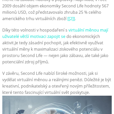
2009 dosáhl objem ekonomiky Second Life hodnoty 567
milionů USD, což představovalo zhruba 25 % celého
amerického trhu virtuálních zboží
[[2]]
.
Díky této volnosti v hospodaření s
virtuální měnou mají
uživatelé větší motivaci zapojit se
do ekonomických
aktivit.Je tedy zásadní pochopit, jak efektivně využívat
virtuální měny k maximalizaci ziskového potenciálu v
prostoru Second Life — nejen jako zábavu, ale také jako
potenciální zdroj příjmů.
V závěru, Second Life nabízí široké možnosti, jak si
vydělat virtuální měnou a reálnými penězi. Důležité je být
kreativní, podnikatelský a otevřený novým příležitostem,
které tento fascinující virtuální svět poskytuje.