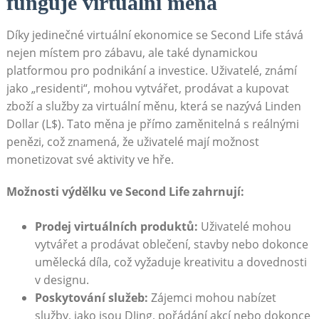
funguje virtuální měna
Díky jedinečné virtuální ekonomice se Second Life stává
nejen místem pro zábavu, ale také dynamickou
platformou pro podnikání a investice. Uživatelé, známí
jako „residenti“, mohou vytvářet, prodávat a kupovat
zboží a služby za virtuální měnu, která se nazývá Linden
Dollar (L$). Tato měna je přímo zaměnitelná s reálnými
penězi, což znamená, že uživatelé mají možnost
monetizovat své aktivity ve hře.
Možnosti výdělku ve Second Life zahrnují:
Prodej virtuálních produktů:
Uživatelé mohou
vytvářet a prodávat oblečení, stavby nebo dokonce
umělecká díla, což vyžaduje kreativitu a dovednosti
v designu.
Poskytování služeb:
Zájemci mohou nabízet
služby, jako jsou DJing, pořádání akcí nebo dokonce