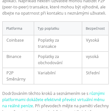
aplikací. Například někteří uživatelé mohou nabízet P2P
(peer-to-peer) transakce, které mohou být výhodné, ale
dbejte na opatrnost při kontaktu s neznámými uživateli.
Platforma
Typ poplatku
Bezpečnost
Coinbase
Poplatky za
Vysoká
transakce
Binance
Poplatky za
vysoká
obchodování
P2P
Variabilní
Střední
Směnárny
Dodržováním těchto kroků a seznámením se s
různými
platformami dokážete efektivně převést virtuální měnu
na reálné peníze
. Při převodech mějte na paměti všechny