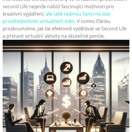
second Life nejenže nabízí fascinující možnosti pro
kreativní vyjádření,
ale také reálnou šanci na zisk
prostřednictvím virtuálních měn
. V tomto článku
prozkoumáme, jak lze efektivně vydělávat ve Second Life
a přetavit virtuální aktivity na skutečné peníze.