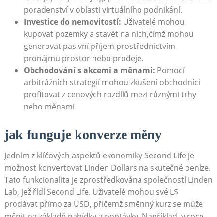
poradenství v oblasti virtuálního podnikání.
Investice do nemovitostí:
Uživatelé mohou
kupovat pozemky a stavět na nich,čímž mohou
generovat pasivní příjem prostřednictvím
pronájmu prostor nebo prodeje.
Obchodování s akcemi a měnami:
Pomocí
arbitrážních strategií mohou zkušení obchodníci
profitovat z cenových rozdílů mezi různými trhy
nebo měnami.
jak funguje konverze měny
Jedním z klíčových aspektů ekonomiky Second Life je
možnost konvertovat Linden Dollars na skutečné peníze.
Tato funkcionalita je zprostředkována společností Linden
Lab, jež řídí Second Life. Uživatelé mohou své L$
prodávat přímo za USD, přičemž směnný kurz se může
měnit na základě nabídky a poptávky. Například, v roce