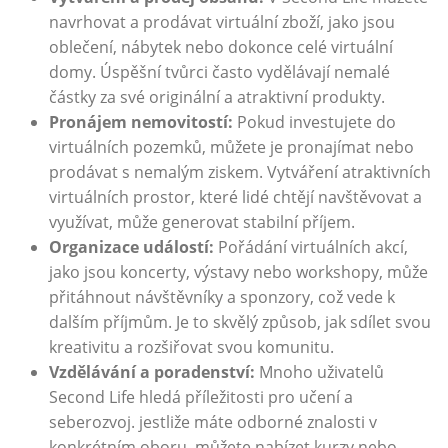
navrhovat a prodávat virtuální zboží, jako jsou
oblečení, nábytek nebo dokonce celé virtuální
domy. Úspěšní tvůrci často vydělávají nemalé
částky za své originální a atraktivní produkty.
Pronájem nemovitostí:
Pokud investujete do
virtuálních pozemků, můžete je pronajímat nebo
prodávat s nemalým ziskem. Vytváření atraktivních
virtuálních prostor, které lidé chtějí navštěvovat a
využívat, může generovat stabilní příjem.
Organizace událostí:
Pořádání virtuálních akcí,
jako jsou koncerty, výstavy nebo workshopy, může
přitáhnout návštěvníky a sponzory, což vede k
dalším příjmům. Je to skvělý způsob, jak sdílet svou
kreativitu a rozšiřovat svou komunitu.
Vzdělávání a poradenství:
Mnoho uživatelů
Second Life hledá příležitosti pro učení a
seberozvoj. jestliže máte odborné znalosti v
konkrétním oboru, můžete nabízet kurzy nebo