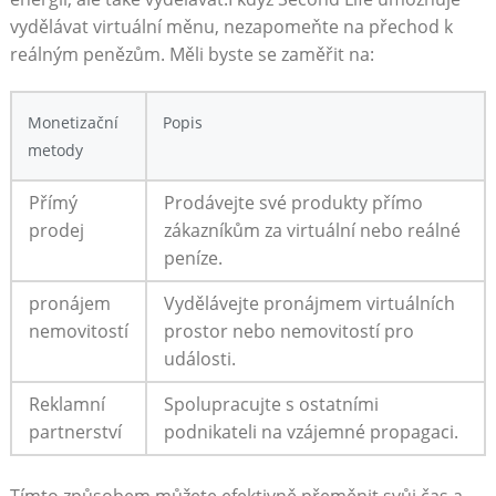
vydělávat virtuální měnu, nezapomeňte na přechod k
reálným penězům. Měli byste se zaměřit na:
Monetizační
Popis
metody
Přímý
Prodávejte své produkty přímo
prodej
zákazníkům za virtuální nebo reálné
peníze.
pronájem
Vydělávejte pronájmem virtuálních
nemovitostí
prostor nebo nemovitostí pro
události.
Reklamní
Spolupracujte s ostatními
partnerství
podnikateli na vzájemné propagaci.
Tímto způsobem můžete efektivně přeměnit svůj čas a