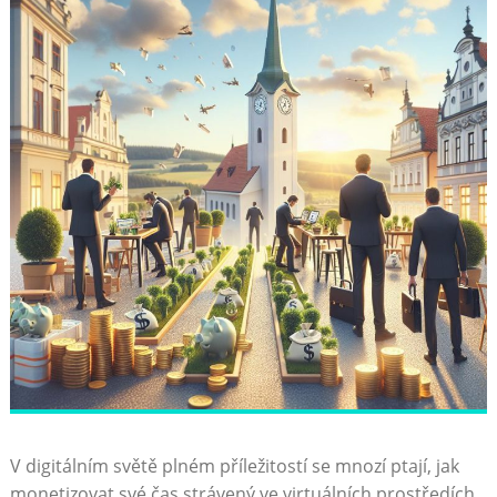
V digitálním světě plném příležitostí se mnozí ptají, jak
monetizovat své čas strávený ve virtuálních prostředích.