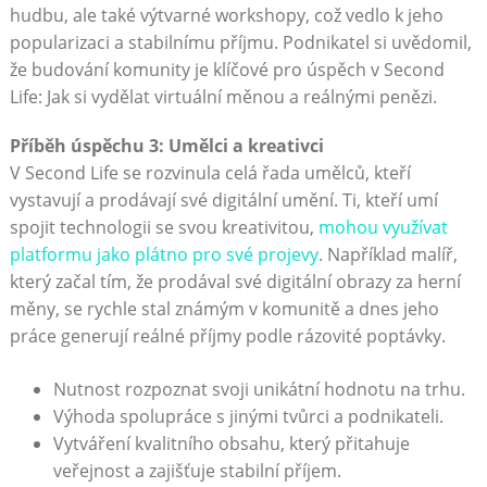
hudbu, ale také výtvarné workshopy, což vedlo k jeho
popularizaci a stabilnímu příjmu. Podnikatel si uvědomil,
že budování komunity je klíčové pro úspěch v Second
Life: Jak si vydělat virtuální měnou a reálnými penězi.
Příběh úspěchu 3: Umělci a kreativci
V Second Life se rozvinula celá řada umělců, kteří
vystavují a prodávají své digitální umění. Ti, kteří umí
spojit technologii se svou kreativitou,
mohou využívat
platformu jako plátno pro své projevy
. Například malíř,
který začal tím, že prodával své digitální obrazy za herní
měny, se rychle stal známým v komunitě a dnes jeho
práce generují reálné příjmy podle rázovité poptávky.
Nutnost rozpoznat svoji unikátní hodnotu na trhu.
Výhoda spolupráce s jinými tvůrci a podnikateli.
Vytváření kvalitního obsahu, který přitahuje
veřejnost a zajišťuje stabilní příjem.