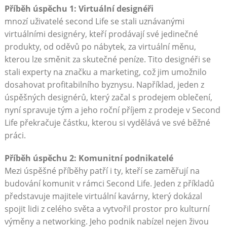
Příběh úspěchu 1: Virtuální designéři
mnozí uživatelé second Life se stali uznávanými
virtuálními designéry, kteří prodávají své jedinečné
produkty, od oděvů po nábytek, za virtuální měnu,
kterou lze směnit za skutečné peníze. Tito designéři se
stali experty na značku a marketing, což jim umožnilo
dosahovat profitabilního byznysu. Například, jeden z
úspěšných designérů, který začal s prodejem oblečení,
nyní spravuje tým a jeho roční příjem z prodeje v Second
Life překračuje částku, kterou si vydělává ve své běžné
práci.
Příběh úspěchu 2: Komunitní podnikatelé
Mezi úspěšné příběhy patří i ty, kteří se zaměřují na
budování komunit v rámci Second Life. Jeden z příkladů
představuje majitele virtuální kavárny, který dokázal
spojit lidi z celého světa a vytvořil prostor pro kulturní
výměny a networking. Jeho podnik nabízel nejen živou