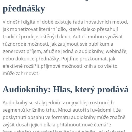
přednášky
V dnešní digitální době existuje řada inovativních metod,
jak monetizovat literární dílo, které daleko přesahují
tradiční prodeje tištěných knih. Autoři mohou využívat
různorodé možnosti, jak zaujmout své publikum a
generovat příjem, ať už se jedná o audioknihy, webináře,
nebo dokonce přednášky. Pojďme prozkoumat, jak
efektivně rozšířit příjmové možnosti knih a co vše to
může zahrnovat.
Audioknihy: Hlas, který prodává
Audioknihy se staly jedním z nejrychleji rostoucích
segmentů knižního trhu. Mnozí autoři si uvědomili, že
poskytnutí obsahu ve formátu audioknihy může značně
zvýšit dosah jejich díla a přitáhnout nové čtenáře