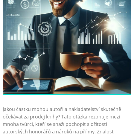
Jakou částku mohou autoři a nakladatelství skutečně
očekávat za prodej knihy? Tato otázka rezonuje mezi
mnoha tvůrci, kteří se snaží pochopit složitosti
autorských honorářů a nároků na příjmy. Znalost