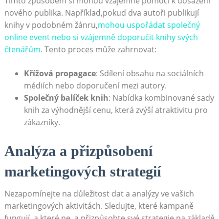
Tímto způsobem si mohou vzájemně pomoci k dosažení
nového publika. Například,pokud dva autoři publikují
knihy v podobném žánru,
mohou uspořádat společný
online event nebo si vzájemně doporučit knihy svých
čtenářům
. Tento proces může zahrnovat:
Křížová propagace
: Sdílení obsahu na sociálních
médiích nebo doporučení mezi autory.
Společný balíček knih
: Nabídka kombinované sady
knih za výhodnější cenu, která zvýší atraktivitu pro
zákazníky.
Analýza a přizpůsobení
marketingových strategií
Nezapomínejte na důležitost dat a analýzy ve vašich
marketingových aktivitách. Sledujte, které kampaně
fungují, a které ne, a přizpůsobte své strategie na základě