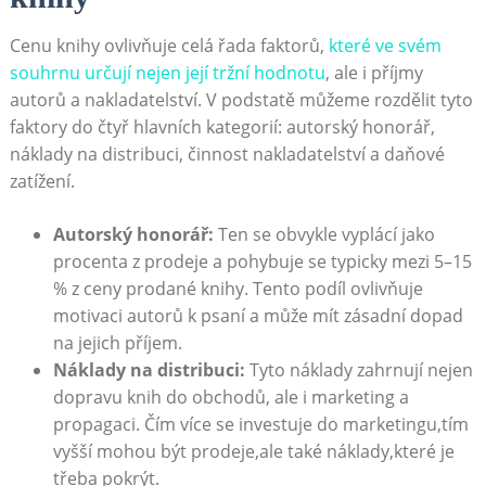
Cenu knihy ovlivňuje celá řada faktorů,
které ve svém
souhrnu určují nejen její tržní hodnotu
, ale i příjmy
autorů a nakladatelství. V podstatě můžeme rozdělit tyto
faktory do čtyř hlavních kategorií: autorský honorář,
náklady na distribuci, činnost nakladatelství a daňové
zatížení.
Autorský honorář:
Ten se obvykle vyplácí jako
procenta z prodeje a pohybuje se typicky mezi 5–15
% z ceny prodané knihy. Tento podíl ovlivňuje
motivaci autorů k psaní a může mít zásadní dopad
na jejich příjem.
Náklady na distribuci:
Tyto náklady zahrnují nejen
dopravu knih do obchodů, ale i marketing a
propagaci. Čím více se investuje do marketingu,tím
vyšší mohou být prodeje,ale také náklady,které je
třeba pokrýt.