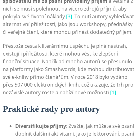
spisovatelů má za psaní pravidelný příjem
a většina z
nich se musí spolehnout na vícero zdrojů příjmů, aby
pokryla své životní náklady
[3]
. To nutí autory vyhledávat
alternativní příležitosti, jako jsou workshopy, přednášky
či veřejné čtení, které mohou přinést dodatečný příjem.
Přestože cesta k literárnímu úspěchu je plná nástrah,
existují i příležitosti, které mohou vést ke zlepšení
finanční situace. Například mnoho autorů se přesunulo
na platformy jako Smashwords, kde mohou distribuovat
své e-knihy přímo čtenářům. V roce 2018 bylo vydáno
přes 507 000 elektronických knih, což ukazuje, že trh pro
nezávislé autory roste a nabízí nové možnosti
[1]
.
Praktické rady pro autory
Diversifikujte příjmy
: Zvažte, jak můžete své psaní
doplnit dalšími aktivitami, jako je lektorování, psaní