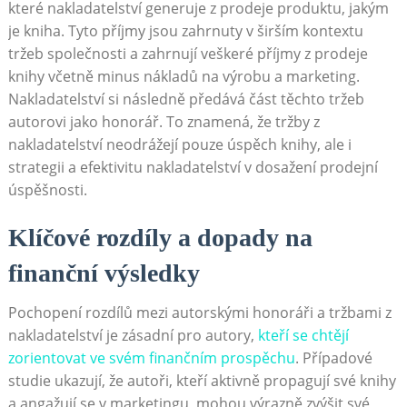
které nakladatelství generuje z prodeje produktu, jakým
je kniha. Tyto příjmy jsou zahrnuty v širším kontextu
tržeb společnosti a zahrnují veškeré příjmy z prodeje
knihy včetně minus nákladů na výrobu a marketing.
Nakladatelství si následně předává část těchto tržeb
autorovi jako honorář. To znamená, že tržby z
nakladatelství neodrážejí pouze úspěch knihy, ale i
strategii a efektivitu nakladatelství v dosažení prodejní
úspěšnosti.
Klíčové rozdíly a dopady na
finanční výsledky
Pochopení rozdílů mezi autorskými honoráři a tržbami z
nakladatelství je zásadní pro autory,
kteří se chtějí
zorientovat ve svém finančním prospěchu
. Případové
studie ukazují, že autoři, kteří aktivně propagují své knihy
a angažují se v marketingu, mohou výrazně zvýšit své