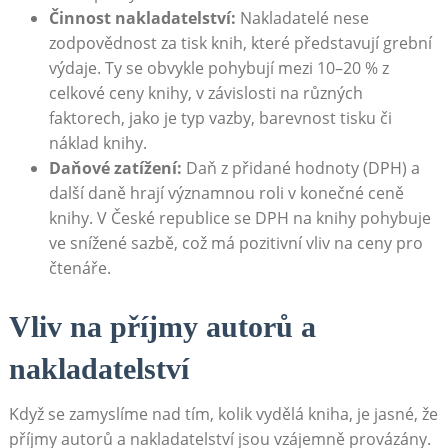
Činnost nakladatelství:
Nakladatelé nese
zodpovědnost za tisk knih, které představují grební
výdaje. Ty se obvykle pohybují mezi 10–20 % z
celkové ceny knihy, v závislosti na různých
faktorech, jako je typ vazby, barevnost tisku či
náklad knihy.
Daňové zatížení:
Daň z přidané hodnoty (DPH) a
další daně hrají významnou roli v konečné ceně
knihy. V České republice se DPH na knihy pohybuje
ve snížené sazbě, což má pozitivní vliv na ceny pro
čtenáře.
Vliv na příjmy autorů a
nakladatelství
Když se zamyslíme nad tím, kolik vydělá kniha, je jasné, že
příjmy autorů a nakladatelství jsou vzájemně provázány.