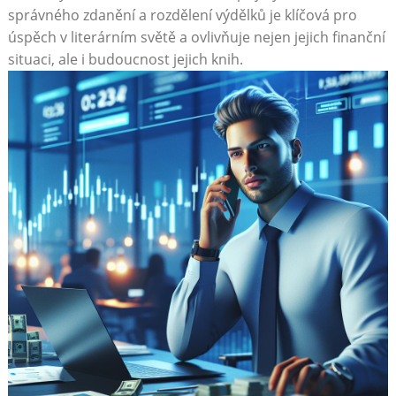
správného zdanění a rozdělení výdělků je klíčová pro
úspěch v literárním světě a ovlivňuje nejen jejich finanční
situaci, ale i budoucnost jejich knih.