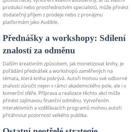
(posluchače). vytvoření kvalitní audioknihy, ať už vlastní
produkcí nebo prostřednictvím specialistů, může přinést
dodatečný příjem z prodeje nebo z pronájmu
platformám jako Audible.
Přednášky a workshopy: Sdílení
znalostí za odměnu
Dalším kreativním způsobem, jak monetizovat knihy, je
pořádání přednášek a workshopů zaměřených na
témata, která kniha pokrývá. Autoři mohou své odborné
znalosti zúročit nejen v rámci akademického pole, ale i v
komerční sféře. Příprava a realizace těchto akcí může
přinést zajímavou finanční odměnu. Vytvořením
interaktivních a vzdělávacích programů mohou autoři
přitáhnout pozornost velkého publika.
Ostatní neotřelé strategie