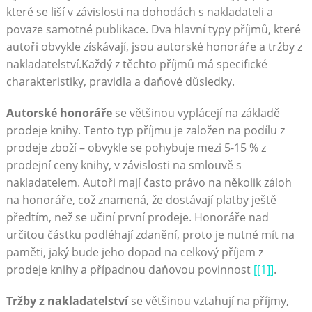
které se liší v závislosti na dohodách s nakladateli a
povaze samotné publikace. Dva hlavní typy příjmů, které
autoři obvykle získávají, jsou autorské honoráře a tržby z
nakladatelství.Každý z těchto příjmů má specifické
charakteristiky, pravidla a daňové důsledky.
Autorské honoráře
se většinou vyplácejí na základě
prodeje knihy. Tento typ příjmu je založen na podílu z
prodeje zboží – obvykle se pohybuje mezi 5-15 % z
prodejní ceny knihy, v závislosti na smlouvě s
nakladatelem. Autoři mají často právo na několik záloh
na honoráře, což znamená, že dostávají platby ještě
předtím, než se učiní první prodeje. Honoráře nad
určitou částku podléhají zdanění, proto je nutné mít na
paměti, jaký bude jeho dopad na celkový příjem z
prodeje knihy a případnou daňovou povinnost
[[1]]
.
Tržby z nakladatelství
se většinou vztahují na příjmy,