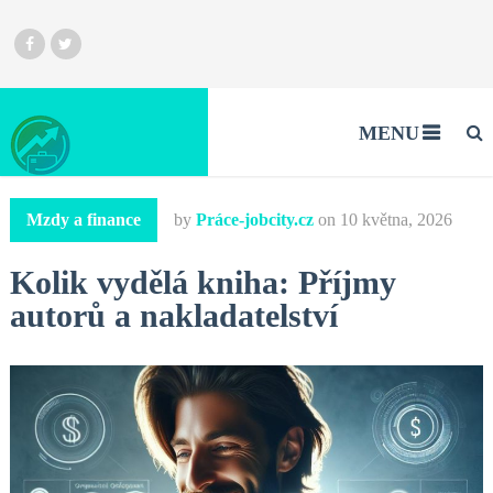
MENU
Mzdy a finance
by
Práce-jobcity.cz
on
10 května, 2026
Kolik vydělá kniha: Příjmy
autorů a nakladatelství