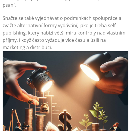
psaní.
Snažte se také vyjednávat o podmínkách spolupráce a
zvažte alternativní formy vydávání, jako je třeba self-
publishing, který nabízí větší míru kontroly nad vlastními
příjmy, i když často vyžaduje více času a úsilí na
marketing a distribuci.