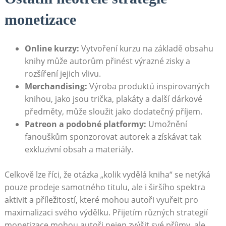
monetizace
Online kurzy:
Vytvoření kurzu na základě obsahu
knihy může autorům přinést výrazné zisky a
rozšíření jejich vlivu.
Merchandising:
Výroba produktů inspirovaných
knihou, jako jsou trička, plakáty a další dárkové
předměty, může sloužit jako dodatečný příjem.
Patreon a podobné platformy:
Umožnění
fanouškům sponzorovat autorek a získávat tak
exkluzivní obsah a materiály.
Celkově lze říci, že otázka „kolik vydělá kniha“ se netýká
pouze prodeje samotného titulu, ale i širšího spektra
aktivit a příležitostí, které mohou autoři vyuřeit pro
maximalizaci svého výdělku. Přijetím různých strategií
monetizace mohou autoři nejen zvýšit své příjmy, ale