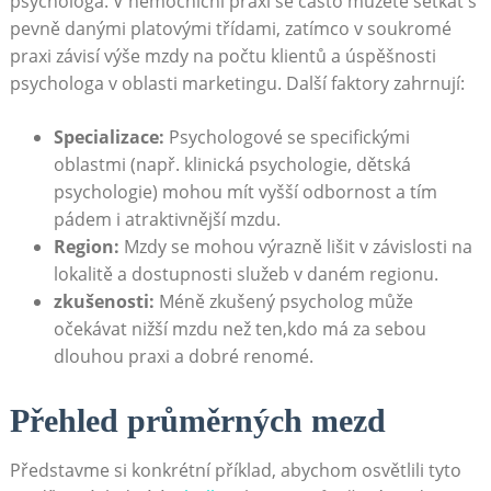
psychologa. V nemocniční praxi se často můžete setkat s
pevně danými platovými třídami, zatímco v soukromé
praxi závisí výše mzdy na počtu klientů a úspěšnosti
psychologa v oblasti marketingu. Další faktory zahrnují:
Specializace:
Psychologové se specifickými
oblastmi (např. klinická psychologie, dětská
psychologie) mohou mít vyšší odbornost a tím
pádem i atraktivnější mzdu.
Region:
Mzdy se mohou výrazně lišit v závislosti na
lokalitě a dostupnosti služeb v daném regionu.
zkušenosti:
Méně zkušený psycholog může
očekávat nižší mzdu než ten,kdo má za sebou
dlouhou praxi a dobré renomé.
Přehled průměrných mezd
Představme si konkrétní příklad, abychom osvětlili tyto