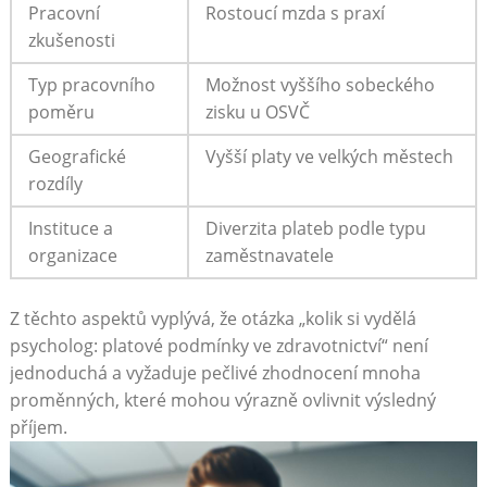
Pracovní
Rostoucí mzda s praxí
zkušenosti
Typ pracovního
Možnost vyššího sobeckého
poměru
zisku u OSVČ
Geografické
Vyšší platy ve velkých městech
rozdíly
Instituce a
Diverzita plateb podle typu
organizace
zaměstnavatele
Z těchto aspektů vyplývá, že otázka „kolik si vydělá
psycholog: platové podmínky ve zdravotnictví“ není
jednoduchá a vyžaduje pečlivé zhodnocení mnoha
proměnných, které mohou výrazně ovlivnit výsledný
příjem.