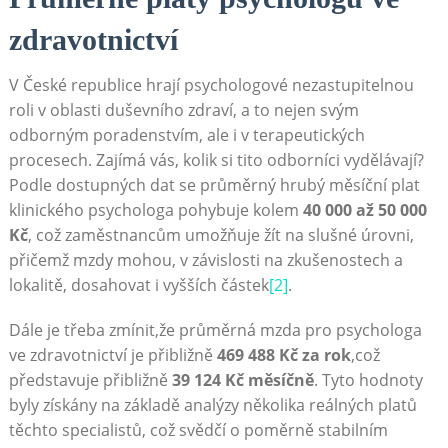
zdravotnictví
V České republice hrají psychologové nezastupitelnou
roli v oblasti duševního zdraví, a to nejen svým
odborným poradenstvím, ale i v terapeutických
procesech. Zajímá vás, kolik si tito odborníci vydělávají?
Podle dostupných dat se průměrný hrubý měsíční plat
klinického psychologa pohybuje kolem
40 000 až 50 000
Kč
, což zaměstnancům umožňuje žít na slušné úrovni,
přičemž mzdy mohou, v závislosti na zkušenostech a
lokalitě, dosahovat i vyšších částek
[2]
.
Dále je třeba zmínit,že průměrná mzda pro psychologa
ve zdravotnictví je přibližně
469 488 Kč za rok
,což
představuje přibližně
39 124 Kč měsíčně
. Tyto hodnoty
byly získány na základě analýzy několika reálných platů
těchto specialistů, což svědčí o poměrně stabilním