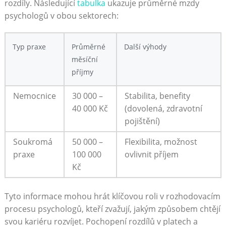
rozdíly. Následující
tabulka
ukazuje průměrné mzdy
psychologů v obou sektorech:
Typ praxe
Průměrné
Další výhody
měsíční
příjmy
Nemocnice
30 000 –
Stabilita, benefity
40 000 Kč
(dovolená, zdravotní
pojištění)
Soukromá
50 000 –
Flexibilita, možnost
praxe
100 000
ovlivnit příjem
Kč
Tyto informace mohou hrát klíčovou roli v rozhodovacím
procesu psychologů, kteří zvažují, jakým způsobem chtějí
svou kariéru rozvíjet. Pochopení rozdílů v platech a