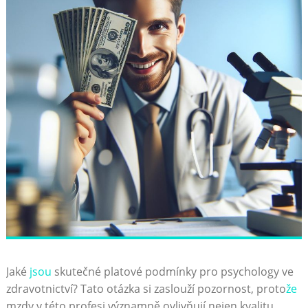
Jaké
jsou
skutečné platové podmínky pro psychology ve
zdravotnictví? Tato otázka si zaslouží pozornost, proto
že
mzdy v této profesi významně ovlivňují nejen kvalitu