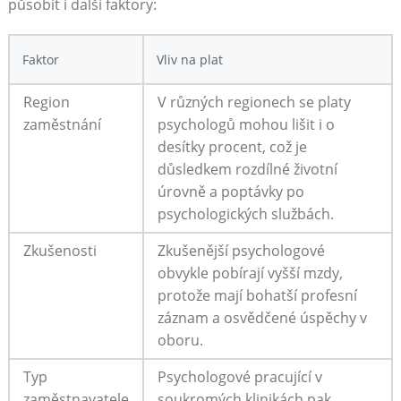
působit i další faktory:
Faktor
Vliv na plat
Region
V různých regionech se platy
zaměstnání
psychologů mohou lišit i o
desítky procent, což je
důsledkem rozdílné životní
úrovně a poptávky po
psychologických službách.
Zkušenosti
Zkušenější psychologové
obvykle pobírají vyšší mzdy,
protože mají bohatší profesní
záznam a osvědčené úspěchy v
oboru.
Typ
Psychologové pracující v
zaměstnavatele
soukromých klinikách pak