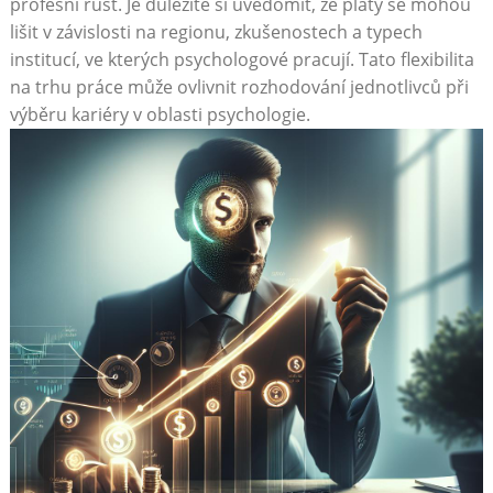
profesní růst. Je důležité si uvědomit, že platy se mohou
lišit v závislosti na regionu, zkušenostech a typech
institucí, ve kterých psychologové pracují. Tato flexibilita
na trhu práce může ovlivnit rozhodování jednotlivců při
výběru kariéry v oblasti psychologie.