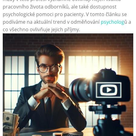
pracovního života odborníků, ale také dostupnost
psychologické pomoci pro pacienty. V tomto článku se
podíváme na aktuální trend v odměňování
psycholog
ů a
co všechno ovlivňuje jejich příjmy.