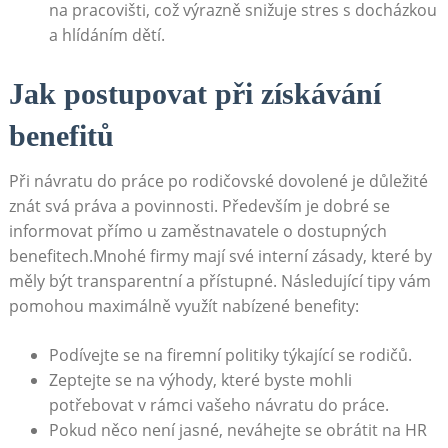
na pracovišti, ‍což výrazně snižuje stres ‌s docházkou
a hlídáním dětí.
Jak postupovat při získávání
‍benefitů
Při návratu ​do práce po ⁢rodičovské dovolené je důležité
znát svá práva a ​povinnosti. Především je dobré se
informovat přímo⁣ u ⁤zaměstnavatele ‌o dostupných⁤
benefitech.Mnohé firmy mají své interní zásady, které by​
měly být​ transparentní a přístupné. ⁢Následující tipy ⁣vám
pomohou maximálně využít nabízené benefity:
Podívejte se na firemní ⁢politiky týkající se rodičů.
Zeptejte⁢ se ‌na ‍výhody,⁤ které byste mohli‍
potřebovat v rámci vašeho návratu do práce.
Pokud něco není ‌jasné, neváhejte se⁤ obrátit⁢ na‍ HR