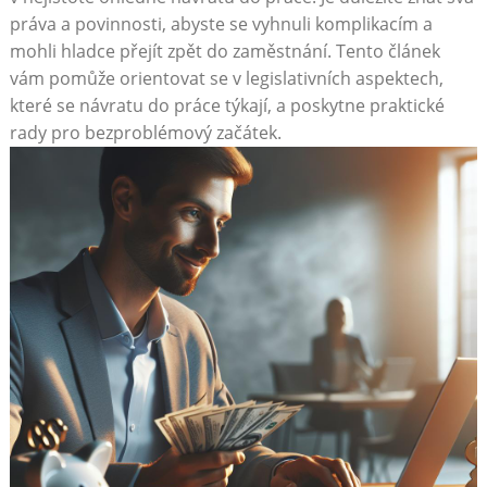
⁤práva a ⁤povinnosti, ‌abyste se vyhnuli komplikacím a
mohli hladce přejít zpět⁤ do zaměstnání. Tento článek⁣
vám pomůže ⁤orientovat se v legislativních aspektech,
které se návratu do práce týkají, a poskytne ​praktické
rady pro bezproblémový začátek.