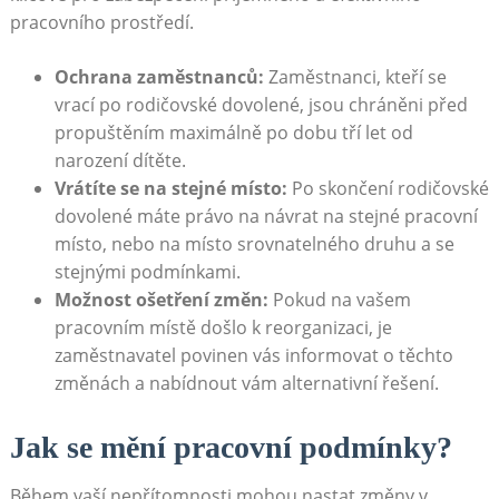
⁢pracovního ​prostředí.
Ochrana zaměstnanců:
Zaměstnanci, kteří se
⁢vrací po rodičovské dovolené, ⁣jsou ⁤chráněni před
propuštěním maximálně po dobu tří let od
narození dítěte.
Vrátíte se na stejné místo:
Po skončení rodičovské
dovolené​ máte právo na návrat na stejné pracovní
místo, nebo na ⁢místo srovnatelného ⁢druhu⁣ a se ​
stejnými ⁣podmínkami.
Možnost ⁣ošetření změn:
Pokud na⁤ vašem
pracovním místě došlo k‌ reorganizaci, je
‌zaměstnavatel povinen vás informovat o těchto
změnách a nabídnout vám alternativní řešení.
Jak se mění pracovní⁢ podmínky?
Během vaší⁢ nepřítomnosti ⁤mohou nastat změny v