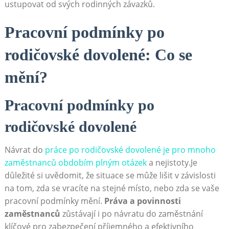
ustupovat od​ svých rodinných⁢ závazků.
Pracovní‌ podmínky‍ po
rodičovské dovolené: Co se ​
mění?
Pracovní podmínky‍ po
rodičovské⁣ dovolené
Návrat do
práce po rodičovské dovolené je pro mnoho
zaměstnanců obdobím plným otázek
a nejistoty.Je
důležité‌ si‍ uvědomit,⁤ že situace se může lišit v ⁣závislosti
na tom, zda se vracíte na ‍stejné místo, nebo zda se vaše
pracovní podmínky ⁣mění.
Práva a povinnosti
zaměstnanců
‌zůstávají i po návratu do zaměstnání⁣
klíčové pro zabezpečení příjemného a efektivního