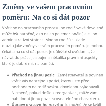
Změny ve vašem pracovním
poměru: Na co si dát pozor
Vrátit se do pracovního procesu po rodičovské dovolené
⁤může být⁤ náročné,‌ a to ⁣nejen po emocionální, ale i po
administrativní stránce. Mnoho rodičů ⁢si klade
otázku,jaké změny ‍ve ⁢svém ⁣pracovním poměru je mohou
čekat a⁢ na ⁢co si⁤ dát pozor. ​Je důležité si uvědomit,⁤ že
návrat do práce je ⁤spojen ‍s několika ⁤právními aspekty,
které je dobré mít ​na paměti.
Přechod na jinou pozici
:⁤ Zaměstnavatel je⁤ povinen
vrátit vás na‌ stejnou ⁢pozici, kterou ‍jste před
odchodem na rodičovskou dovolenou vykonávali.
Nicméně, pokud ‍došlo ​k reorganizaci, může vám
nabídnout jinou pozici srovnatelného charakteru.
Úpravy pracovního‍ rozvrhu
: ​Je možné, že se kvůli