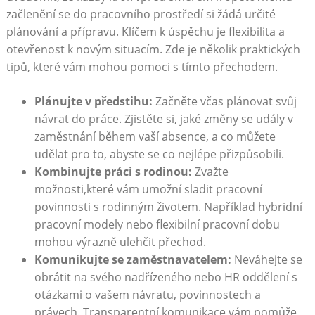
začlenění se do pracovního prostředí ⁢si žádá⁤ určité
⁢plánování a přípravu. Klíčem⁤ k úspěchu je‌ flexibilita a
otevřenost k novým situacím. Zde je několik praktických
tipů, ‍které vám ‌mohou pomoci s tímto přechodem.
Plánujte v předstihu:
Začněte včas plánovat svůj‍
návrat do práce. Zjistěte si,‍ jaké změny se udály‌ v
zaměstnání během vaší absence, a co můžete⁢
udělat pro ‍to, abyste⁤ se co nejlépe ‌přizpůsobili.
Kombinujte práci s ⁤rodinou:
⁤Zvažte
možnosti,které vám umožní sladit pracovní
⁣povinnosti s ‍rodinným životem. ⁢Například hybridní
pracovní modely nebo flexibilní pracovní dobu
mohou výrazně ulehčit přechod.
Komunikujte se⁤ zaměstnavatelem:
‌Neváhejte​ se⁣
obrátit na svého nadřízeného nebo HR oddělení s
otázkami o vašem návratu, ‌povinnostech a
právech. Transparentní komunikace vám ‌pomůže