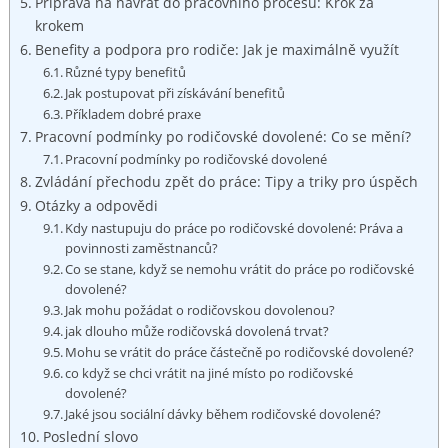
Příprava na návrat ⁣do pracovního procesu: Krok za
krokem
Benefity‌ a podpora pro rodiče: Jak je maximálně využít
Různé typy ⁤benefitů
Jak postupovat při získávání ‍benefitů
Příkladem dobré⁢ praxe
Pracovní‌ podmínky‍ po rodičovské dovolené: Co se ​mění?
Pracovní podmínky‍ po rodičovské⁣ dovolené
Zvládání‌ přechodu zpět do práce:‍ Tipy a triky pro úspěch
Otázky a odpovědi
Kdy nastupuju​ do⁢ práce po rodičovské dovolené: Práva ⁤a
povinnosti‍ zaměstnanců?
Co se stane, když​ se nemohu vrátit⁤ do práce po rodičovské
dovolené?
Jak‌ mohu ⁤požádat o rodičovskou dovolenou?
jak dlouho může ​rodičovská dovolená​ trvat?
Mohu se vrátit do práce částečně po rodičovské dovolené?
co když se chci vrátit‍ na jiné místo po rodičovské
⁣dovolené?
Jaké jsou sociální dávky⁤ během‌ rodičovské dovolené?
Poslední slovo