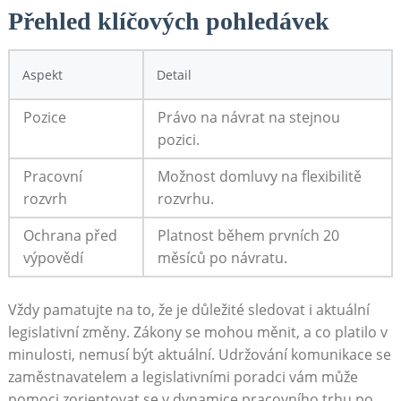
Přehled ‌klíčových⁤ pohledávek
Aspekt
Detail
Pozice
Právo na návrat ⁤na ‍stejnou
pozici.
Pracovní
Možnost domluvy⁣ na‌ flexibilitě
rozvrh
rozvrhu.
Ochrana před
Platnost během prvních 20
výpovědí
měsíců po návratu.
Vždy pamatujte na to, že je důležité sledovat i aktuální
legislativní změny. Zákony se‍ mohou měnit, a co⁣ platilo ​v
minulosti, nemusí být aktuální. ⁣Udržování komunikace se
zaměstnavatelem a‍ legislativními poradci vám může
pomoci zorientovat se v dynamice ‌pracovního trhu po