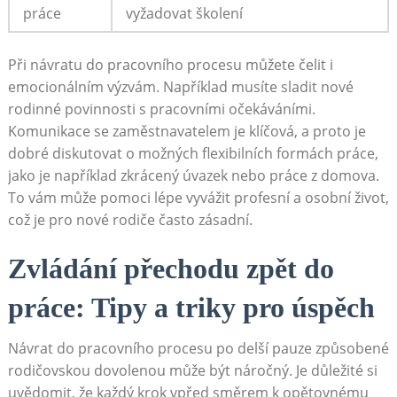
práce
vyžadovat školení
Při návratu do‌ pracovního procesu můžete čelit​ i
emocionálním výzvám. Například musíte ⁢sladit nové
rodinné povinnosti ‍s pracovními očekáváními.‌
Komunikace se zaměstnavatelem je klíčová, a proto je‌
dobré diskutovat o možných flexibilních ‍formách práce,
jako ‌je například‍ zkrácený úvazek nebo práce‌ z ⁤domova.
To vám může pomoci ⁣lépe ‍vyvážit profesní a osobní ⁢život,
což je pro nové‌ rodiče často zásadní.
Zvládání‌ přechodu zpět do
práce:‍ Tipy a triky pro úspěch
Návrat do pracovního procesu ⁤po‌ delší pauze způsobené
rodičovskou dovolenou může ​být náročný. ⁢Je ⁢důležité si
uvědomit, že každý krok vpřed směrem⁤ k opětovnému⁤