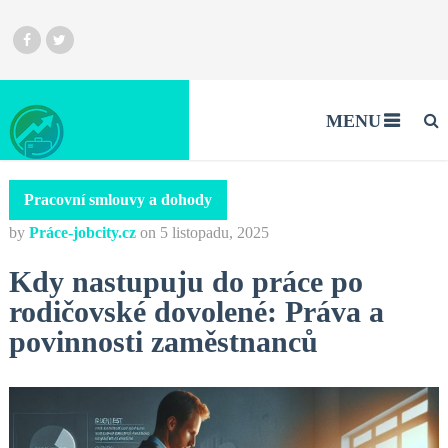
MENU
Pracovní smlouvy a dohody
by
Práce-jobcity.cz
on
5 listopadu, 2025
Kdy nastupuju do práce po
rodičovské dovolené: Práva a
povinnosti zaměstnanců