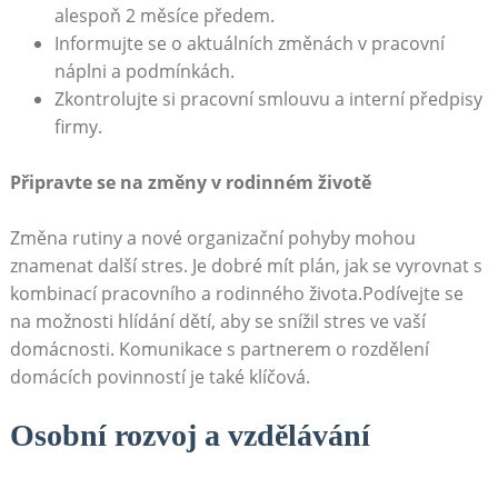
alespoň⁤ 2 měsíce předem.
Informujte se o‌ aktuálních změnách⁣ v pracovní
náplni a podmínkách.
Zkontrolujte si pracovní ⁢smlouvu⁢ a ⁢interní ​předpisy
firmy.
Připravte se na ⁣změny v rodinném⁤ životě
Změna rutiny a nové organizační pohyby ​mohou
znamenat ⁤další⁣ stres. Je dobré mít plán, jak se vyrovnat s
kombinací pracovního a rodinného života.Podívejte se
na ⁢možnosti hlídání dětí, aby ⁣se‍ snížil ⁣stres ⁤ve ⁣vaší
⁣domácnosti. Komunikace s partnerem o rozdělení
domácích‌ povinností ⁤je také klíčová.
Osobní ⁤rozvoj a vzdělávání