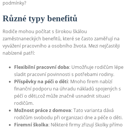
podmínky?
Různé typy ⁤benefitů
Rodiče ⁢mohou počítat s ‌širokou škálou
zaměstnaneckých benefitů, ⁣které se ‍často zaměřují na
vyvážení pracovního ⁤a osobního života.‍ Mezi nejčastěji
nabízené⁤ patří:
Flexibilní⁢ pracovní doba
:​ Umožňuje⁢ rodičům lépe
sladit pracovní povinnosti s potřebami rodiny.
Příspěvky‌ na péči o děti
: Mnoho firem nabízí
finanční ​podporu na⁤ úhradu nákladů spojených s‌
péčí o děti,což může značně usnadnit situaci⁢
rodičům.
Možnost práce z domova
: Tato ‌varianta dává
‌rodičům ‌svobodu při⁣ organizaci dne​ a péče o⁣ děti.
Firemní školka
:⁤ Některé firmy zřizují školky přímo