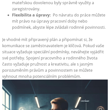
mateřskou dovolenou byly správně ‌využity​ a
zaregistrovány.
Flexibilita a úpravy:
⁣ Po návratu ⁣do práce můžete
mít právo na úpravy pracovní doby ‌nebo
podmínek, abyste ‍lépe⁣ zvládali rodinné⁢ povinnosti.
Je vhodné mít připravený plán a připomínat ⁤si, že
komunikace se zaměstnavatelem ‍je ‍klíčová. Pokud vaše
situace vyžaduje ⁢speciální⁢ podmínky,‌ neváhejte vyjádřit
‍své potřeby. Spojení pracovního⁣ a rodinného života⁢
často vyžaduje pružnost a kreativitu, ale s jasným
porozuměním právům⁤ a povinnostem ‌se​ můžete
vyhnout mnoha potenciálním problémům.