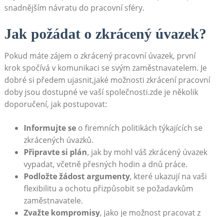
snadnějším návratu do pracovní sféry.
Jak požádat ⁢o zkrácený úvazek?
Pokud máte zájem o zkrácený pracovní⁤ úvazek,‌ první
krok⁣ spočívá v komunikaci se svým ⁤zaměstnavatelem.‍ Je
dobré si předem ujasnit,jaké možnosti​ zkrácení pracovní
⁢doby jsou dostupné ve vaší ⁣společnosti.zde je několik
doporučení, jak postupovat:
Informujte se
o firemních politikách týkajících se
zkrácených úvazků.
Připravte si plán
, jak by ‌mohl váš zkrácený úvazek
⁤vypadat, včetně ‌přesných hodin‍ a dnů práce.
Podložte žádost argumenty
,‍ které ‍ukazují na vaši
flexibilitu a ​ochotu přizpůsobit se požadavkům
zaměstnavatele.
Zvažte kompromisy
, jako⁣ je možnost pracovat z