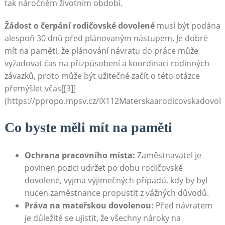
⁢tak ⁤náročném životním období.
Žádost o ⁤čerpání rodičovské dovolené
musí být podána
alespoň ⁤30 dnů před plánovaným‌ nástupem. Je dobré
mít na paměti, že⁣ plánování ⁤návratu do práce může
vyžadovat čas na ‌přizpůsobení⁤ a koordinaci rodinných
závazků, proto může být užitečné začít o této ​otázce
přemýšlet včas[[3]]
(https://ppropo.mpsv.cz/IX112Materskaarodicovskadovole
Co byste‍ měli mít​ na paměti
Ochrana pracovního místa:
Zaměstnavatel je
povinen pozici udržet po dobu ‌rodičovské
dovolené, vyjma ​výjimečných případů, kdy by byl⁣
nucen⁣ zaměstnance propustit ⁤z vážných důvodů.
Práva ⁣na mateřskou dovolenou:
Před návratem
je důležité se ujistit, že ⁤všechny nároky na