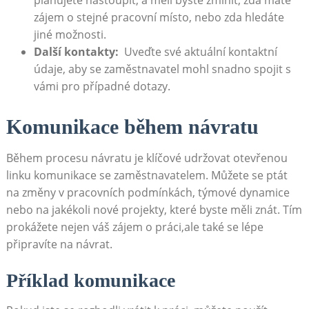
plánujete nastoupit, a měli byste zmínit, zda máte‌
zájem ⁤o stejné pracovní místo, ⁢nebo zda hledáte
jiné možnosti.
Další kontakty:
⁤ Uveďte své aktuální kontaktní
údaje, ⁣aby se zaměstnavatel mohl snadno spojit ​s
vámi pro případné dotazy.
Komunikace ‌během návratu
Během procesu návratu je‌ klíčové udržovat ‍otevřenou
linku komunikace‌ se zaměstnavatelem. ‍Můžete se ptát
na změny ⁢v pracovních podmínkách, týmové dynamice
nebo na jakékoli nové projekty, které byste měli ⁤znát. ⁢Tím
prokážete nejen ⁣váš ⁣zájem o ⁢práci,ale⁣ také se lépe
připravíte‍ na ⁣návrat.
Příklad ⁤komunikace