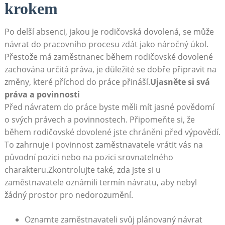
krokem
Po ⁣delší⁢ absenci, jakou je rodičovská dovolená, se může
návrat do‍ pracovního procesu zdát jako náročný úkol.
Přestože má zaměstnanec během‍ rodičovské dovolené
‌zachována určitá práva, je ⁢důležité⁣ se‌ dobře⁣ připravit na
změny, které ⁣příchod do‍ práce přináší.
Ujasněte si svá
práva a ‍povinnosti
Před návratem⁣ do práce byste měli mít jasné povědomí⁢
o​ svých právech a povinnostech.​ Připomeňte si, ‍že
během rodičovské ‌dovolené jste ‍chráněni před výpovědí.
⁤To zahrnuje i povinnost zaměstnavatele vrátit vás na
původní pozici nebo⁣ na pozici srovnatelného⁤
charakteru.Zkontrolujte ⁤také, zda jste si u⁣
zaměstnavatele oznámili termín ⁤návratu, aby​ nebyl
žádný prostor pro⁢ nedorozumění.
Oznamte⁣ zaměstnavateli svůj plánovaný‍ návrat