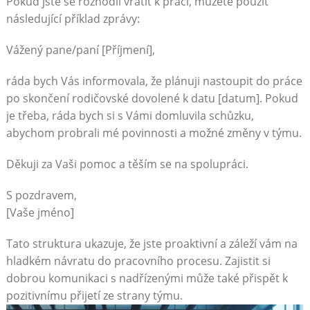
Pokud jste se⁣ rozhodli vrátit k práci, ​můžete ​použít
následující příklad zprávy:
Vážený pane/paní [Příjmení],
ráda bych Vás​ informovala, že⁤ plánuji⁢ nastoupit do práce‍
po skončení rodičovské dovolené k datu [datum].‌ Pokud
je ⁤třeba,⁢ ráda bych si s Vámi domluvila schůzku,
abychom probrali‌ mé⁣ povinnosti ‍a ⁢možné změny v týmu.
Děkuji za Vaši​ pomoc⁣ a⁤ těším se na spolupráci.
S pozdravem,
[Vaše jméno]
Tato struktura ukazuje, ​že jste proaktivní a záleží⁢ vám na
hladkém návratu do pracovního‌ procesu. Zajistit si
dobrou komunikaci s nadřízenými může také​ přispět ​k
‌pozitivnímu přijetí ze strany týmu.