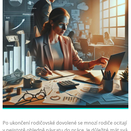
Po ukončení rodičovské dovolené se mnozí rodiče ocitají
v⁤ nejistotě ohledně návratu‍ do ⁢práce. Je důležité⁣ znát⁣ svá