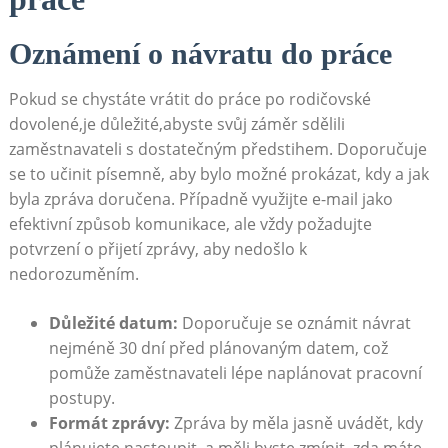
Oznámení o návratu do práce
Pokud se chystáte vrátit do práce po ⁣rodičovské
dovolené,je důležité,abyste svůj záměr sdělili
zaměstnavateli s ⁢dostatečným předstihem. Doporučuje
se to učinit písemně,⁣ aby bylo ​možné prokázat,‍ kdy a jak
byla zpráva⁤ doručena. Případně využijte e-mail jako
⁣efektivní způsob‍ komunikace, ⁢ale vždy požadujte
potvrzení o přijetí zprávy, aby nedošlo ‍k
nedorozuměním.
Důležité datum:
Doporučuje se oznámit návrat
nejméně 30 ⁤dní před ​plánovaným datem, což
pomůže zaměstnavateli lépe naplánovat pracovní
postupy.
Formát ⁢zprávy:
Zpráva by měla ⁣jasně uvádět, kdy‍