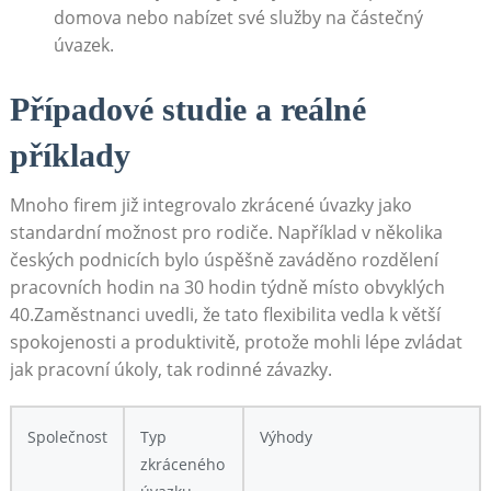
domova nebo nabízet své služby na částečný
úvazek.
Případové studie a reálné
příklady
Mnoho firem již integrovalo‍ zkrácené​ úvazky ​jako
standardní možnost pro ​rodiče. Například v několika⁢
českých podnicích bylo úspěšně zaváděno rozdělení
pracovních hodin na ⁣30 hodin týdně místo obvyklých
40.Zaměstnanci uvedli, že⁤ tato flexibilita vedla k větší‍
spokojenosti a produktivitě, protože​ mohli lépe zvládat
jak pracovní⁢ úkoly, ​tak ‌rodinné ‌závazky.
Společnost
Typ
Výhody
zkráceného