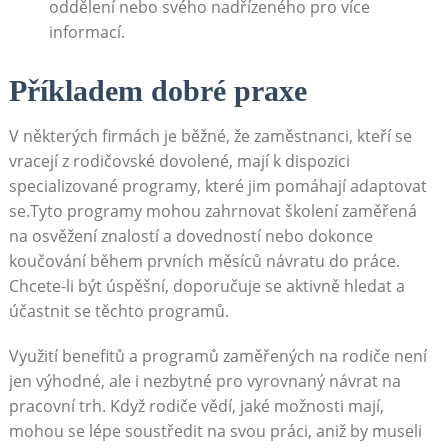
oddělení nebo svého nadřízeného pro ⁤více
informací.
Příkladem dobré⁢ praxe
V některých⁢ firmách‌ je ⁣běžné, že zaměstnanci,⁤ kteří se
vracejí ​z rodičovské dovolené,‌ mají k dispozici
specializované programy, které jim⁢ pomáhají adaptovat
se.Tyto‍ programy ⁣mohou ⁤zahrnovat školení⁣ zaměřená
na osvěžení znalostí a dovedností nebo dokonce
koučování během prvních měsíců⁣ návratu do práce.‍
Chcete-li⁣ být úspěšní, doporučuje se aktivně⁣ hledat a⁤
účastnit se těchto​ programů.
Využití‍ benefitů ⁢a ⁢programů zaměřených na rodiče není⁤
jen výhodné, ale i⁢ nezbytné pro vyrovnaný návrat na
pracovní trh.⁢ Když rodiče vědí, jaké možnosti mají,
mohou se lépe soustředit na svou práci, aniž by museli