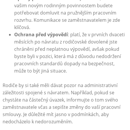
vašim novým‍ rodinným povinnostem budete
potřebovat domluvit na ⁣pružnějším pracovním
rozvrhu. Komunikace se zaměstnavatelem je zde
klíčová.
Ochrana⁤ před​ výpovědí
: platí, že v prvních ‌dvaceti
měsících po návratu z rodičovské⁤ dovolené‌ jste
chráněni před neplatnou⁢ výpovědí, avšak pokud
byste byli v⁣ pozici, která má⁣ z důvodu nedodržení⁤
pracovních standardů dopady na bezpečnost,
může to⁢ být jiná situace.
Rodiče ‍by ‌si‌ také měli ‌dávat pozor na administrativní
záležitosti‌ spojené s návratem. Například, pokud se
chystáte na⁣ částečný úvazek, informujte o⁢ tom svého⁢
zaměstnavatele včas a⁢ sepište změny do vaší ⁢pracovní
smlouvy. Je důležité mít⁤ jasno v podmínkách, aby
nedocházelo ‌k nedorozuměním.