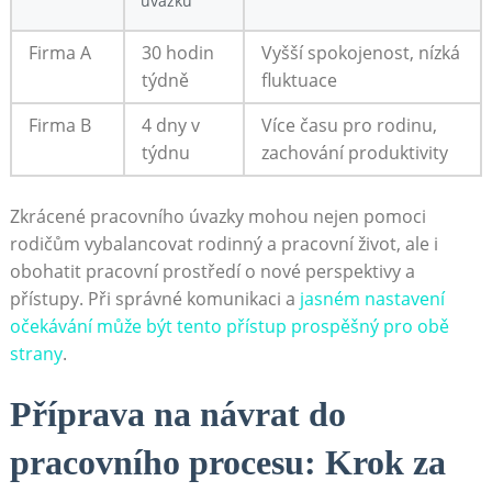
úvazku
Firma A
30 hodin
Vyšší spokojenost, nízká
týdně
fluktuace
Firma B
4 ‍dny v
Více času⁢ pro rodinu,
týdnu
zachování produktivity
Zkrácené pracovního úvazky mohou nejen ⁤pomoci
rodičům vybalancovat rodinný ⁤a pracovní život, ale⁢ i
obohatit pracovní ⁢prostředí ⁤o nové‌ perspektivy a
přístupy. Při správné komunikaci a
jasném nastavení
⁤očekávání může být ⁣tento přístup prospěšný⁢ pro obě ​
strany
.
Příprava na návrat ⁣do
pracovního procesu: Krok za