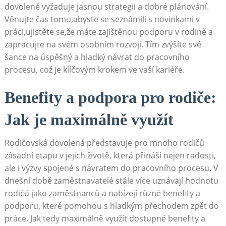
dovolené vyžaduje jasnou strategii​ a dobré plánování.
Věnujte čas tomu,abyste se‍ seznámili s novinkami v
práci,ujistěte se,že máte zajištěnou podporu⁤ v rodině ‌a
zapracujte​ na svém osobním​ rozvoji. ‌Tím zvýšíte⁢ své
šance na úspěšný⁤ a hladký návrat do pracovního‌
procesu, což ‌je klíčovým ⁢krokem ⁢ve vaší ⁣kariéře.
Benefity‌ a podpora pro rodiče:
Jak je maximálně využít
Rodičovská​ dovolená představuje pro mnoho rodičů
zásadní etapu v jejich životě, která přináší nejen ⁢radosti,
ale i výzvy spojené s návratem do pracovního ‍procesu. V
dnešní době zaměstnavatelé stále více uznávají hodnotu
rodičů ​jako zaměstnanců a nabízejí ​různé benefity a
podporu, které pomohou s hladkým přechodem zpět do
práce. Jak tedy maximálně využít dostupné‌ benefity a‌