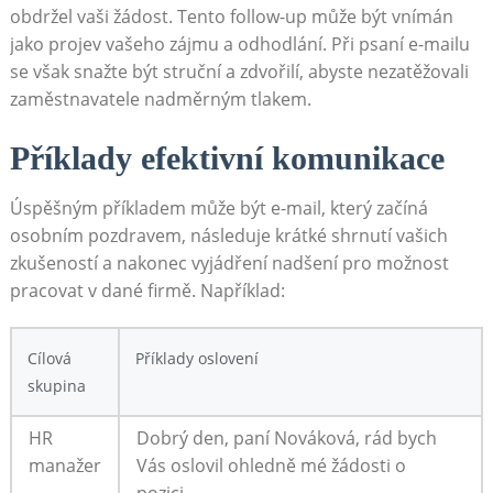
obdržel vaši žádost. Tento follow-up může⁣ být​ vnímán
jako projev vašeho zájmu a odhodlání. Při psaní⁤ e-mailu
se však snažte být struční a zdvořilí, abyste nezatěžovali​
zaměstnavatele nadměrným tlakem.
Příklady efektivní komunikace
Úspěšným ‌příkladem může být⁤ e-mail, který začíná
osobním pozdravem, následuje ‍krátké ‌shrnutí ⁢vašich
zkušeností a nakonec vyjádření nadšení⁣ pro možnost
⁢pracovat v dané firmě. Například:
Cílová
Příklady oslovení
skupina
HR⁢
Dobrý den, paní Nováková, rád bych
manažer
Vás oslovil ohledně mé žádosti o