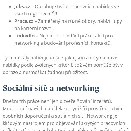
Jobs.cz
– Obsahuje ⁣tisíce pracovních⁤ nabídek ve
všech regionech ČR.
Prace.cz
– Zaměřený na různé obory, nabízí i tipy
na kariérní rozvoj.
LinkedIn
– Nejen⁢ pro hledání práce,​ ale i pro
networking a budování‍ profesních kontaktů.
Tyto portály nabízejí funkce, ‍jako jsou alerty na nové ​
nabídky podle zvolených kritérií, což vám pomůže být v​
obraze a nezmeškat žádnou⁤ příležitost.
Sociální⁢ sítě a networking
Dnešní trh práce není jen o zveřejňování inzerátů.
‍Mnoho zajímavých nabídek se nyní šíří prostřednictvím
osobních doporučení a sociálních⁣ sítí. Networking je
klíčovým⁤ nástrojem pro objevování ⁣skrytých pracovních
příležitostí.Zde ⁢je několik tipů, jak⁣ efektivně ⁤využít⁢ sociální