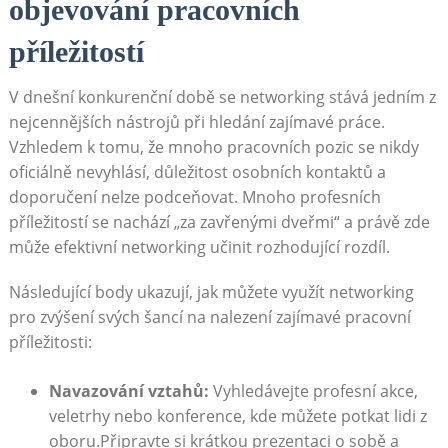
objevování pracovních
příležitostí
V dnešní ‌konkurenční době se​ networking stává jedním z
nejcennějších nástrojů při hledání zajímavé práce.
Vzhledem k tomu, že ‌mnoho pracovních pozic se nikdy
oficiálně nevyhlásí, důležitost osobních kontaktů a⁤
doporučení nelze podceňovat. ​Mnoho‍ profesních
příležitostí se nachází „za zavřenými dveřmi“ a právě zde
může efektivní networking učinit rozhodující rozdíl.
Následující body ⁤ukazují, jak můžete využít networking
pro zvýšení svých šancí na nalezení zajímavé pracovní
příležitosti:
Navazování vztahů:
Vyhledávejte profesní akce,
veletrhy nebo konference, kde‌ můžete potkat⁢ lidi z
oboru.Připravte si krátkou prezentaci o sobě a