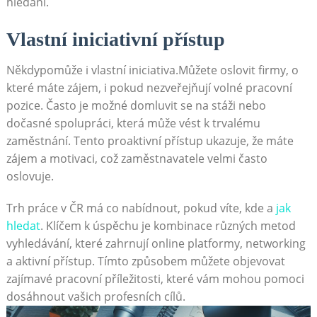
hledání.
Vlastní iniciativní přístup
Někdypomůže i ‌vlastní iniciativa.Můžete oslovit firmy, o
které​ máte ‍zájem,​ i pokud nezveřejňují volné pracovní
pozice. Často je​ možné domluvit se na stáži nebo
dočasné spolupráci, která může vést ‌k ‌trvalému
zaměstnání. ⁢Tento proaktivní přístup‍ ukazuje, že⁤ máte
zájem a motivaci, což zaměstnavatele​ velmi často
oslovuje.
Trh práce v ČR má⁣ co nabídnout, pokud víte, kde a
jak
hledat
.‍ Klíčem​ k úspěchu je kombinace různých metod
vyhledávání, které zahrnují online platformy, networking
a aktivní přístup.‌ Tímto způsobem můžete objevovat⁢
zajímavé pracovní příležitosti,⁣ které vám mohou pomoci
dosáhnout vašich profesních cílů.