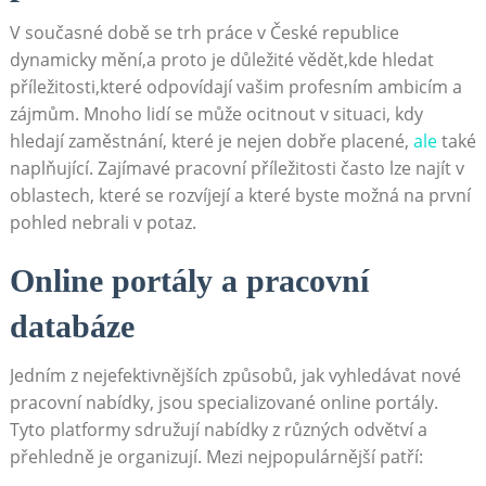
V současné době ⁢se ‌trh ⁢práce v České republice⁣
dynamicky mění,a proto je důležité vědět,kde hledat
příležitosti,které‌ odpovídají vašim profesním ambicím⁤ a
zájmům. ‌Mnoho lidí se může ocitnout v situaci, kdy
hledají zaměstnání, které je nejen dobře placené,
ale
také​
naplňující. Zajímavé pracovní ‌příležitosti ​často lze najít v
oblastech, které se rozvíjejí a které byste možná ‌na první⁤
pohled nebrali v potaz.
Online portály a pracovní
databáze
Jedním z nejefektivnějších ⁤způsobů, jak vyhledávat nové
pracovní nabídky, ⁢jsou specializované online portály.
Tyto platformy sdružují nabídky z různých odvětví a
přehledně je⁣ organizují. Mezi nejpopulárnější patří: