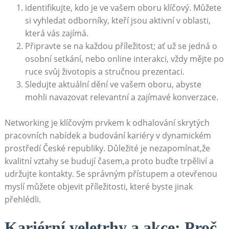
identifikujte, kdo je ve ​vašem oboru klíčový. Můžete
si vyhledat ⁣odborníky, kteří jsou aktivní v oblasti, ​
která vás zajímá.
Připravte se na⁣ každou příležitost; ať už ⁣se jedná o
osobní setkání, nebo online interakci, vždy mějte po
ruce svůj ⁤životopis ‌a stručnou prezentaci.
Sledujte aktuální ​dění ve vašem oboru, abyste
mohli navazovat relevantní a zajímavé konverzace.
Networking je klíčovým prvkem ⁤k odhalování ​skrytých
pracovních​ nabídek a budování‌ kariéry ⁣v dynamickém
prostředí České republiky. Důležité je nezapomínat,že
kvalitní vztahy se budují časem,a​ proto⁢ buďte trpěliví a
udržujte ​kontakty. Se správným přístupem ⁤a otevřenou
⁤myslí můžete objevit​ příležitosti, které byste ⁤jinak
⁤přehlédli.
Kariérní veletrhy a akce:​ Proč