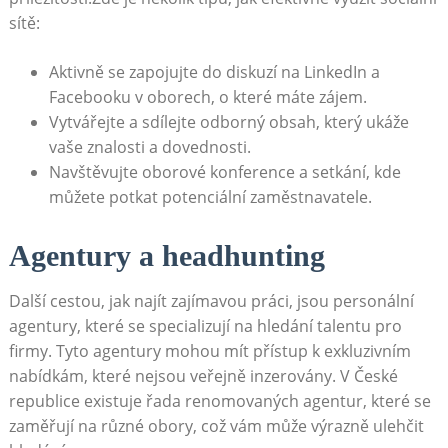
sítě:
Aktivně se⁢ zapojujte do diskuzí na LinkedIn a
Facebooku v oborech, o které máte zájem.
Vytvářejte a ⁤sdílejte ​odborný obsah, který ukáže
⁤vaše znalosti a dovednosti.
Navštěvujte oborové konference a setkání, kde‌
můžete potkat potenciální zaměstnavatele.
Agentury a ⁣headhunting
Další cestou, jak najít zajímavou práci, jsou personální
agentury, které se specializují na ⁤hledání talentu ⁣pro
firmy. Tyto agentury mohou mít ‍přístup k exkluzivním
nabídkám, které nejsou veřejně inzerovány. V ‌České
⁢republice‍ existuje řada renomovaných agentur, které se
zaměřují na různé⁣ obory, což ‌vám může výrazně ‍ulehčit