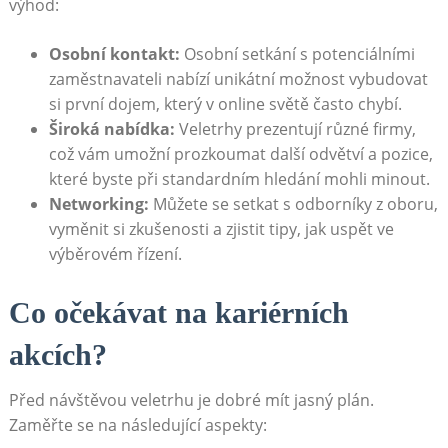
výhod:
Osobní kontakt:
Osobní setkání ⁣s potenciálními
zaměstnavateli nabízí unikátní možnost vybudovat
si první dojem,​ který v online ⁤světě často chybí.
Široká nabídka:
Veletrhy ‍prezentují různé firmy,
což vám umožní prozkoumat⁣ další odvětví a pozice,‍
které byste při standardním⁢ hledání mohli minout.
Networking:
‌Můžete ⁤se setkat s odborníky​ z oboru,
vyměnit si zkušenosti a ⁢zjistit tipy, jak uspět ve‌
výběrovém ‍řízení.
Co‍ očekávat ​na ‍kariérních
⁣akcích?
Před návštěvou veletrhu​ je dobré mít⁤ jasný plán.
Zaměřte se⁢ na ‍následující​ aspekty: