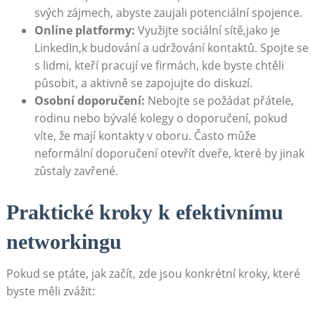
svých zájmech, abyste zaujali potenciální ‍spojence.
Online platformy:
Využijte sociální sítě,jako je
LinkedIn,k budování a udržování kontaktů. Spojte⁢ se⁤
s lidmi, kteří pracují ve firmách, kde byste chtěli
působit, a ​aktivně se zapojujte do ⁣diskuzí.
Osobní doporučení:
Nebojte se⁣ požádat přátele,⁢
rodinu ⁤nebo bývalé kolegy o doporučení, pokud
⁤víte, že ⁤mají ⁢kontakty v oboru. ​Často může
neformální‌ doporučení otevřít dveře, které by jinak
zůstaly zavřené.
Praktické kroky k efektivnímu
‍networkingu
Pokud se ptáte, jak začít,​ zde jsou konkrétní kroky, které⁢
byste měli‍ zvážit: