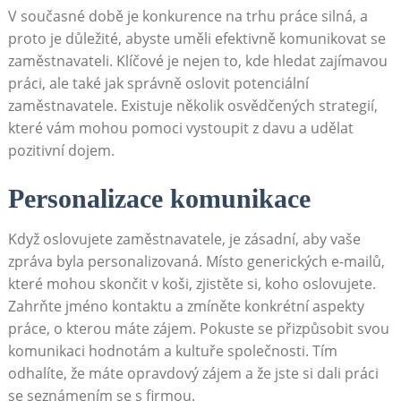
V současné době je konkurence na trhu práce silná, a
proto je důležité, abyste uměli efektivně komunikovat se
zaměstnavateli. Klíčové je nejen to, kde hledat zajímavou
práci, ale také jak správně oslovit potenciální⁤
zaměstnavatele. Existuje několik ‌osvědčených⁤ strategií,
které vám mohou pomoci vystoupit z davu‍ a ⁣udělat
pozitivní dojem.
Personalizace komunikace
Když oslovujete​ zaměstnavatele, je zásadní, aby⁣ vaše
zpráva byla personalizovaná. Místo generických e-mailů,
které mohou skončit v koši, zjistěte si, koho oslovujete.
Zahrňte jméno kontaktu a zmíněte​ konkrétní ⁢aspekty
⁢práce, o ‌kterou máte zájem.⁣ Pokuste ‍se přizpůsobit svou
komunikaci hodnotám a kultuře společnosti. Tím
odhalíte,‍ že ​máte opravdový zájem a ‌že jste si ⁣dali práci‍
se seznámením se s firmou.