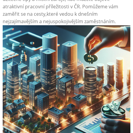
atraktivní pracovní příležitosti v ČR.⁢ Pomůžeme vám
⁣zaměřit se na ⁤cesty,které vedou⁣ k dnešním⁣
nejzajímavějším ​a ⁤nejuspokojivějším zaměstnáním.