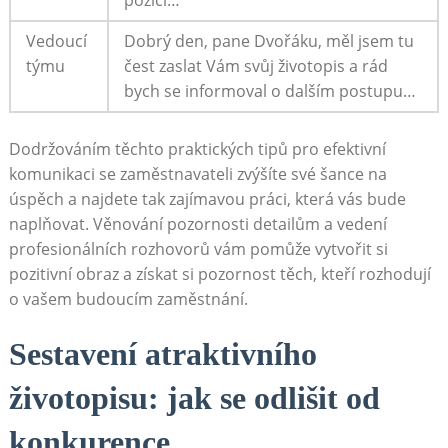
pozici…
Vedoucí
Dobrý den, pane Dvořáku, měl ⁤jsem tu
týmu
čest zaslat Vám​ svůj životopis a rád
‌bych se informoval ⁤o dalším postupu…
Dodržováním těchto praktických tipů pro efektivní
komunikaci se zaměstnavateli zvýšíte své šance na
úspěch ​a najdete‌ tak zajímavou práci, která vás bude
naplňovat. Věnování pozornosti detailům ⁤a vedení
profesionálních rozhovorů vám pomůže vytvořit si
pozitivní obraz a získat si pozornost těch,​ kteří rozhodují
o vašem budoucím zaměstnání.
Sestavení atraktivního
‌životopisu: jak se odlišit od
⁤konkurence