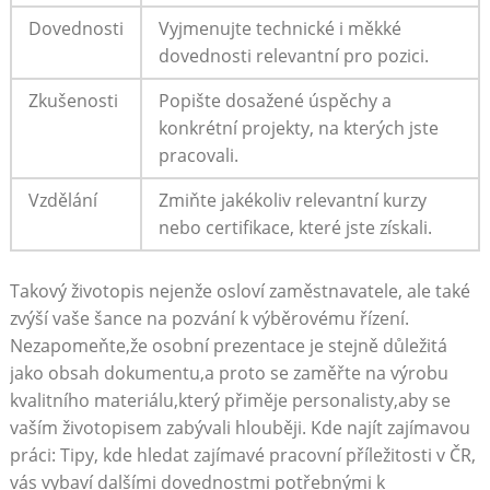
Dovednosti
Vyjmenujte ⁤technické i měkké
dovednosti relevantní pro pozici.
Zkušenosti
Popište dosažené úspěchy a
konkrétní projekty, na kterých jste
‌pracovali.
Vzdělání
Zmiňte jakékoliv relevantní kurzy
nebo certifikace, které jste získali.
Takový životopis nejenže osloví zaměstnavatele, ale také
zvýší vaše ⁢šance​ na pozvání⁤ k výběrovému řízení.
Nezapomeňte,že osobní prezentace je stejně důležitá
‍jako obsah dokumentu,a proto se zaměřte na výrobu
kvalitního⁢ materiálu,který přiměje personalisty,aby se⁤
vaším životopisem zabývali hlouběji. Kde⁢ najít zajímavou​
práci: Tipy, kde hledat ​zajímavé pracovní příležitosti​ v ČR,
‌vás vybaví dalšími dovednostmi potřebnými k