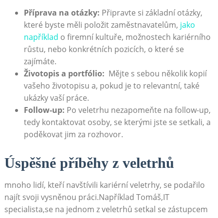
Příprava na‍ otázky:
Připravte ‌si základní otázky,‌
které byste ‌měli položit zaměstnavatelům,
jako
například
o firemní kultuře, možnostech kariérního
růstu, nebo ​konkrétních pozicích, o které⁢ se
zajímáte.
Životopis a‌ portfólio:
‌ Mějte s sebou⁤ několik kopií
vašeho životopisu ‍a, pokud ⁤je to relevantní, také
ukázky vaší práce.
Follow-up:
Po veletrhu nezapomeňte na follow-up,
tedy kontaktovat osoby, se kterými jste ⁤se setkali, a ​
poděkovat ‍jim za rozhovor.
Úspěšné příběhy z veletrhů
mnoho lidí, kteří navštívili kariérní veletrhy, se podařilo
najít svoji vysněnou práci.Například Tomáš,IT
specialista,se na jednom z veletrhů setkal se​ zástupcem