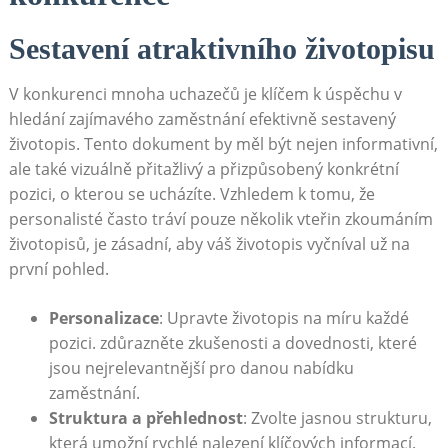
Sestavení atraktivního⁣ životopisu
V konkurenci mnoha ⁢uchazečů je klíčem ⁢k ‌úspěchu v
hledání zajímavého zaměstnání efektivně sestavený
životopis. Tento dokument by měl být nejen informativní,
​ale také vizuálně přitažlivý⁤ a ​přizpůsobený konkrétní
pozici,‍ o kterou se ucházíte. Vzhledem k tomu, že
personalisté často tráví pouze ⁢několik vteřin zkoumáním
životopisů,⁢ je zásadní, aby váš životopis vyčníval už na
první pohled.
Personalizace
: Upravte životopis na míru každé
pozici. ‌zdůrazněte⁣ zkušenosti a dovednosti,⁤ které
jsou nejrelevantnější pro danou nabídku
zaměstnání.
Struktura a přehlednost
: Zvolte jasnou ⁣strukturu,
která umožní rychlé ⁤nalezení klíčových informací.