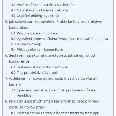
Proč se zúčastnit kariérních veletrhů?
Co‍ očekávat ​na ‍kariérních ⁣akcích?
Úspěšné příběhy z veletrhů
jak ​oslovit zaměstnavatele: Praktické tipy pro efektivní
komunikaci
Personalizace komunikace
Vytvoření profesionálního životopisu a motivačního‌ dopisu
Jak na follow-up
Příklady efektivní komunikace
Sestavení atraktivního ‌životopisu: jak se odlišit od
⁤konkurence
Sestavení atraktivního⁣ životopisu
Tipy ⁣pro efektivní‍ životopis
vzdělávání a rozvoj dovedností: Investice​ do vlastní
kariéry
Upevnění ⁤znalostí a dovedností pro kariéru v ⁤České
republice
Příklady úspěšných ​změn kariéry:⁤ Inspirace pro⁣ vaši
cestu za novou ⁤prací
Kariérní přerod ze⁢ stabilního zaměstnání⁤ do start-upu