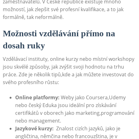
zaměstnavatelů. ‌V⁤ České republice existuje mnoho ​
možností, jak zlepšit své profesní kvalifikace, ⁤a to jak
formálně, tak neformálně.
Možnosti vzdělávání přímo​ na
dosah ruky
Vzdělávací instituty, online kurzy nebo místní workshopy
jsou skvélé ‍způsoby, jak zvýšit svoji hodnotu na trhu
práce. Zde ‍je několik tipů,kde a jak můžete investovat do
svého profesního ⁣růstu:
Online platformy:
Weby jako Coursera,Udemy
nebo český Eduka jsou ideální pro získávání
certifikátů v oborech jako ‌marketing,programování
nebo management.
Jazykové kurzy:
⁤ Znalost cizích jazyků, jako je
angličtina, němčina⁤ nebo francouzština, ⁤je v