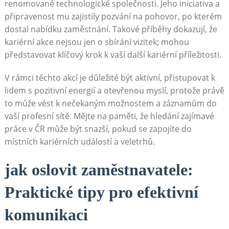
renomované technologické společnosti. Jeho iniciativa a
připravenost mu zajistily ‌pozvání na pohovor, po kterém
dostal nabídku zaměstnání. ⁣Takové příběhy dokazují, že ​
kariérní akce nejsou jen o sbírání‍ vizitek;⁢ mohou
představovat klíčový krok k vaší další kariérní příležitosti.
V rámci těchto akcí je ‍důležité ⁣být aktivní, přistupovat k
lidem s pozitivní energií ⁣a otevřenou myslí, protože právě
to může vést ⁤k ⁣nečekaným možnostem a záznamům do⁣
vaší profesní sítě. Mějte na paměti, že hledání zajímavé
práce v ČR‌ může být snazší, pokud se zapojíte‌ do
místních kariérních⁢ událostí a veletrhů.
jak ​oslovit zaměstnavatele:
Praktické tipy pro efektivní
komunikaci