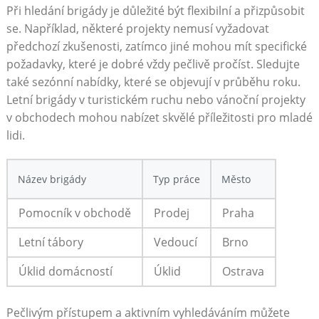
Při hledání brigády je důležité být flexibilní a přizpůsobit
se. Například, některé projekty nemusí vyžadovat
předchozí zkušenosti, zatímco jiné mohou mít specifické
požadavky, které je dobré vždy pečlivě pročíst. Sledujte
také sezónní nabídky, které se objevují v průběhu roku.
Letní brigády v turistickém ruchu nebo vánoční projekty
v obchodech mohou nabízet skvělé příležitosti pro mladé
lidi.
Název brigády
Typ práce
Město
Pomocník v obchodě
Prodej
Praha
Letní tábory
Vedoucí
Brno
Úklid domácností
Úklid
Ostrava
Pečlivým přístupem a aktivním vyhledáváním můžete