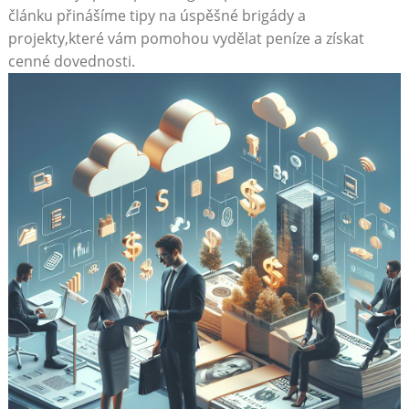
článku přinášíme tipy na úspěšné brigády a
projekty,které vám pomohou vydělat peníze a získat
cenné dovednosti.