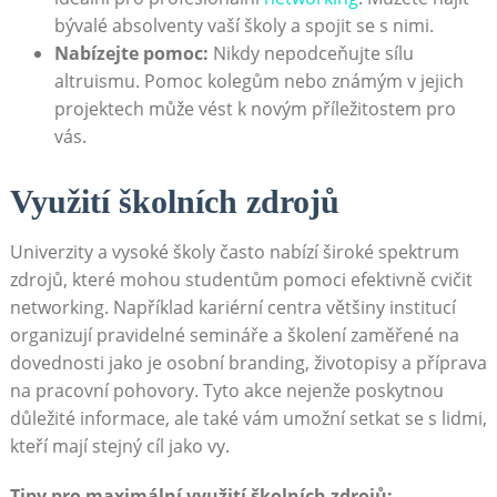
‍bývalé absolventy vaší školy a⁤ spojit‌ se s nimi.
Nabízejte pomoc:
Nikdy nepodceňujte sílu
⁣altruismu. Pomoc kolegům​ nebo známým v jejich
projektech může vést ⁢k novým příležitostem pro
vás.
Využití ‌školních zdrojů
Univerzity a vysoké školy často nabízí široké spektrum
zdrojů, které mohou studentům pomoci⁣ efektivně cvičit
networking. Například kariérní centra většiny institucí
⁣organizují pravidelné semináře ​a školení zaměřené na
dovednosti jako‍ je⁢ osobní branding, životopisy a příprava
na⁢ pracovní pohovory. Tyto akce nejenže poskytnou
důležité informace, ale také vám umožní‍ setkat se s lidmi,
kteří mají stejný cíl jako ​vy.
Tipy ‍pro​ maximální využití školních zdrojů: