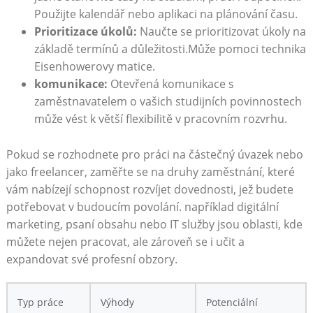
Použijte kalendář nebo aplikaci​ na⁤ plánování času.
Prioritizace úkolů:
Naučte se prioritizovat úkoly na
základě termínů a důležitosti.Může pomoci technika
Eisenhowerovy matice.
komunikace:
Otevřená ⁢komunikace s
zaměstnavatelem⁣ o vašich studijních‍ povinnostech
⁢může ‌vést k větší flexibilitě v pracovním rozvrhu.
Pokud se rozhodnete‌ pro práci na částečný úvazek nebo
jako freelancer, zaměřte se na‌ druhy zaměstnání, které
⁣vám nabízejí schopnost rozvíjet dovednosti, jež budete
potřebovat v budoucím povolání. například ‍digitální
marketing, psaní‌ obsahu nebo⁣ IT služby jsou ‍oblasti, kde
můžete nejen pracovat, ‍ale zároveň se i​ učit a
expandovat‌ své‌ profesní​ obzory.
Typ práce
Výhody
Potenciální