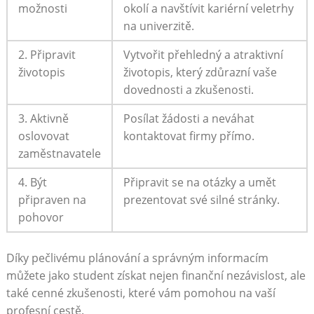
možnosti
okolí a navštívit kariérní‍ veletrhy
na univerzitě.
2. Připravit
Vytvořit přehledný a atraktivní
životopis
životopis, který zdůrazní vaše
dovednosti a zkušenosti.
3. ​Aktivně
Posílat ⁣žádosti⁢ a neváhat
oslovovat
kontaktovat firmy přímo.
zaměstnavatele
4. Být
Připravit se na​ otázky⁢ a umět
‍připraven na
prezentovat své silné‍ stránky.
pohovor
Díky pečlivému ​plánování a správným informacím
můžete jako student získat nejen finanční nezávislost, ale
také cenné zkušenosti, které vám pomohou na vaší
profesní cestě.