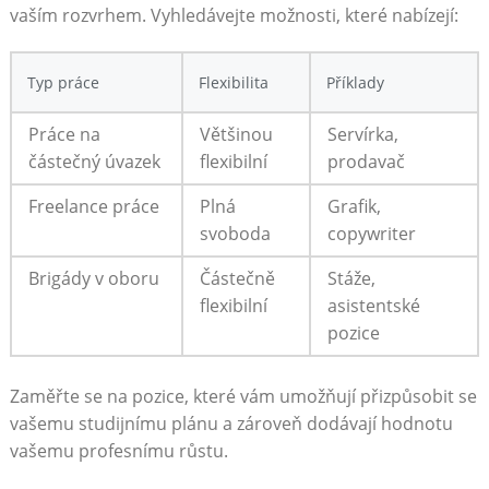
vaším rozvrhem. Vyhledávejte možnosti, které nabízejí:
Typ práce
Flexibilita
Příklady
Práce na
Většinou
Servírka,
částečný ⁤úvazek
flexibilní
prodavač
Freelance⁢ práce
Plná
Grafik,
svoboda
copywriter
Brigády v oboru
Částečně
Stáže,
flexibilní
asistentské ​
pozice
Zaměřte se na pozice,⁣ které vám ⁤umožňují ⁢přizpůsobit se
vašemu studijnímu ⁤plánu ‍a zároveň ‍dodávají hodnotu⁤
vašemu profesnímu růstu.