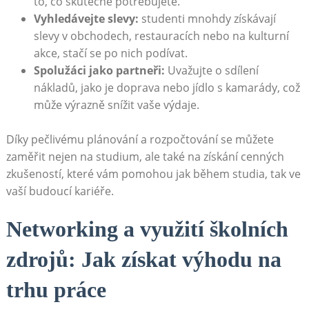
to, co‍ skutečně potřebujete.
Vyhledávejte slevy:
studenti mnohdy získávají
⁢slevy⁢ v obchodech, restauracích nebo na kulturní
akce, stačí se po nich podívat.
Spolužáci jako partneři:
Uvažujte o sdílení
nákladů, jako‌ je doprava nebo jídlo s​ kamarády, což
může výrazně ​snížit vaše výdaje.
Díky ‌pečlivému plánování‍ a rozpočtování se můžete
zaměřit nejen na⁢ studium,‌ ale také na ‌získání cenných
zkušeností,⁣ které vám⁣ pomohou jak během studia, tak ve
​vaší budoucí kariéře.
Networking a využití školních
zdrojů: ‌Jak získat‍ výhodu na ​
trhu práce