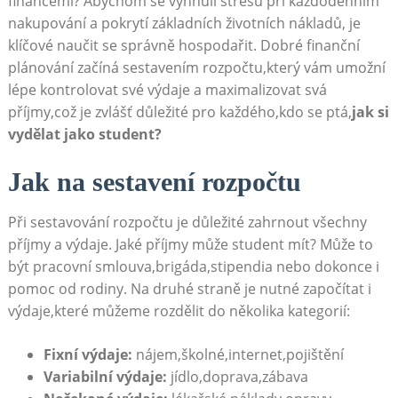
financemi? Abychom‌ se vyhnuli stresu při každodenním
nakupování a pokrytí základních životních nákladů, je
klíčové naučit se správně hospodařit. Dobré​ finanční
plánování začíná sestavením rozpočtu,který vám umožní
lépe kontrolovat své výdaje a maximalizovat svá
příjmy,což je zvlášť důležité​ pro každého,kdo se ptá,
jak si‌
vydělat jako student?
Jak na sestavení rozpočtu
Při sestavování rozpočtu je důležité zahrnout všechny
příjmy ⁤a výdaje. Jaké příjmy ‍může ⁤student mít? Může to
být pracovní smlouva,brigáda,stipendia nebo‌ dokonce⁣ i
pomoc od rodiny. Na druhé straně⁢ je nutné započítat i
výdaje,které můžeme rozdělit do několika ‌kategorií:
Fixní ‍výdaje:
nájem,školné,internet,pojištění
Variabilní‍ výdaje:
jídlo,doprava,zábava