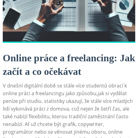
Online práce a freelancing: Jak
začít a co ⁢očekávat
V dnešní ⁢digitální době se stále více studentů obrací k
online práci a freelancingu jako způsobu,jak si vydělat
peníze při studiu. statistiky ukazují, že stále více mladých
⁢lidí vykonává práci ⁢z domova,‌ což nejen že šetří​ čas, ale
také⁢ nabízí flexibilitu,⁣ kterou tradiční zaměstnání často
nenabízí.​ Ať už chcete být grafik, ‍copywriter, ​
programátor nebo ⁣se ‌věnovat jinému oboru,⁣ online