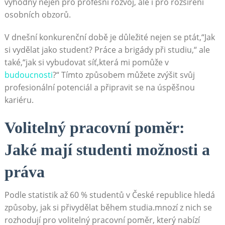
výhodný nejen pro profesní rozvoj, ale i pro rozšíření
osobních obzorů.
V dnešní konkurenční době ‍je důležité nejen se‌ ptát,“Jak
si vydělat jako student? Práce a brigády při⁤ studiu,“ ale
také,“jak si vybudovat síť,která mi pomůže v
budoucnosti
?“ Tímto způsobem ‌můžete zvýšit svůj‍
profesionální potenciál a⁣ připravit se ⁢na úspěšnou⁤
kariéru.
Volitelný pracovní poměr:⁢
Jaké mají​ studenti možnosti a
práva
Podle statistik až​ 60 % studentů ⁤v České republice hledá
způsoby, jak si přivydělat během studia.mnozí z nich se
rozhodují ‍pro volitelný pracovní poměr, který nabízí