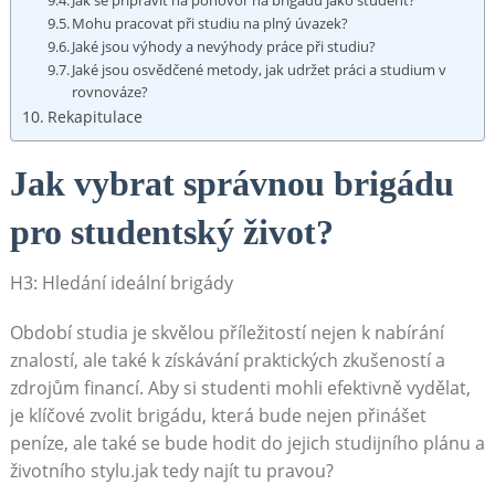
Jak ​se připravit na‌ pohovor na brigádu jako student?
Mohu pracovat při‍ studiu na plný úvazek?
Jaké jsou výhody ‍a nevýhody​ práce při studiu?
Jaké jsou osvědčené metody, jak⁣ udržet práci a studium v
rovnováze?
Rekapitulace
Jak vybrat ⁤správnou brigádu
pro‍ studentský život?
H3:‍ Hledání ideální ‌brigády
Období studia ⁣je ⁣skvělou ‍příležitostí nejen k nabírání
znalostí, ale také‌ k získávání praktických zkušeností a
zdrojům ‌financí.⁤ Aby si‌ studenti mohli efektivně​ vydělat,
je klíčové zvolit brigádu, která bude nejen přinášet
peníze, ale také se bude hodit do jejich studijního‌ plánu a
životního stylu.jak tedy najít tu ⁤pravou?