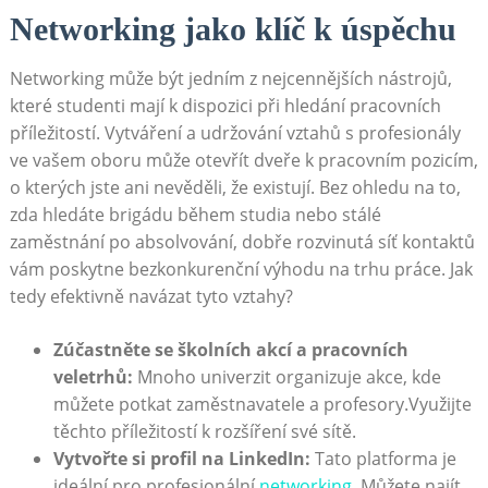
Networking jako klíč k úspěchu
Networking může být jedním z nejcennějších nástrojů,⁤
které studenti mají⁤ k dispozici při hledání‌ pracovních
příležitostí. ⁢Vytváření a udržování vztahů s profesionály
ve vašem oboru může otevřít dveře k pracovním pozicím,
o kterých ‌jste ani nevěděli, že existují. Bez ohledu na to,
zda hledáte brigádu ⁣během studia ⁣nebo ⁢stálé
zaměstnání po absolvování, dobře rozvinutá síť kontaktů⁤
vám poskytne ⁣bezkonkurenční výhodu na trhu práce. Jak
tedy efektivně navázat tyto​ vztahy?
Zúčastněte se školních akcí⁢ a pracovních⁣
veletrhů:
Mnoho univerzit organizuje akce, kde
můžete potkat zaměstnavatele a profesory.Využijte
těchto⁣ příležitostí k rozšíření ‍své sítě.
Vytvořte ‌si profil na LinkedIn:
Tato platforma je
ideální pro profesionální
networking
. Můžete​ najít