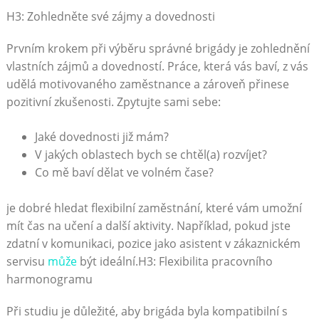
H3: Zohledněte své zájmy a dovednosti
Prvním krokem při výběru správné brigády je zohlednění
vlastních zájmů a⁣ dovedností. Práce, která vás baví, z vás
udělá motivovaného ⁣zaměstnance a zároveň‌ přinese
pozitivní zkušenosti. Zpytujte sami sebe:
Jaké dovednosti již mám?
V jakých oblastech bych ⁢se chtěl(a) rozvíjet?
Co mě baví dělat ve volném čase?
je dobré⁢ hledat flexibilní zaměstnání, které vám umožní⁣
mít⁢ čas ‍na učení a další aktivity. Například, pokud ⁤jste
⁣zdatní v komunikaci, pozice jako asistent v⁣ zákaznickém
servisu
může
‍ být ideální.H3: Flexibilita pracovního
harmonogramu
Při studiu je ‌důležité, aby brigáda ​byla‌ kompatibilní s