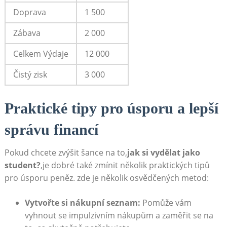
Doprava
1 500
Zábava
2 000
Celkem Výdaje
12 000
Čistý zisk
3 000
Praktické⁢ tipy pro úsporu ⁢a lepší
správu financí
Pokud chcete zvýšit šance na to,
jak si vydělat jako
student?
,je dobré také zmínit několik praktických tipů
⁢pro úsporu peněz. zde je několik osvědčených metod:
Vytvořte si nákupní seznam:
Pomůže vám
⁤vyhnout se impulzivním nákupům a zaměřit⁤ se na