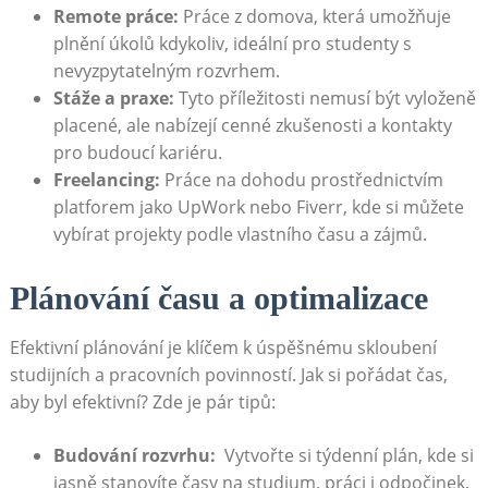
Remote práce:
Práce z domova, která umožňuje
plnění⁢ úkolů kdykoliv, ⁣ideální ‍pro studenty s
nevyzpytatelným rozvrhem.
Stáže a praxe:
Tyto příležitosti nemusí ‍být ⁤vyloženě
placené, ale nabízejí cenné zkušenosti a ​kontakty
pro budoucí ⁣kariéru.
Freelancing:
Práce na dohodu prostřednictvím
platforem ⁢jako UpWork nebo Fiverr,​ kde si můžete
vybírat projekty podle vlastního času‌ a⁣ zájmů.
Plánování času a⁢ optimalizace
Efektivní plánování je klíčem k úspěšnému skloubení
studijních a​ pracovních ‌povinností. Jak ⁤si pořádat čas,
aby ‌byl efektivní? Zde je‌ pár tipů:
Budování rozvrhu:
‍ Vytvořte si týdenní plán, kde ⁣si
jasně stanovíte časy na studium, práci i odpočinek.