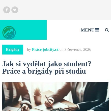
MENU
Brigády
by
Práce-jobcity.cz
on
8 července, 2026
Jak si vydělat jako student?
Práce a brigády při studiu