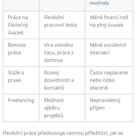
nevýhody
Práce na
Flexibilní
Méně ⁣financí než
částečný
‍pracovní doba
⁣na plný úvazek
úvazek
Remote
Více volného
Méně‌ sociálních
práce
⁣času, práce z ​
interakcí
domova
Stáže a
Rozvoj
Často ​neplacené‍
⁣praxe
dovedností a
nebo nízko
kontaktů
placené
Freelancing
Možnost
Nepravidelný
výběru
‍příjem
⁢projektů
Flexibilní práce představuje cennou příležitost, jak se