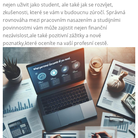
nejen uživit​ jako student, ale ⁣také jak⁣ se rozvíjet,
⁣zkušenosti, které⁣ se vám v⁢ budoucnu ‌zúročí. Správná
rovnováha mezi pracovním nasazením a studijními
povinnostmi vám může zajistit nejen finanční
nezávislost,ale také pozitivní zážitky a ​nové
poznatky,které oceníte na‍ vaší profesní cestě.