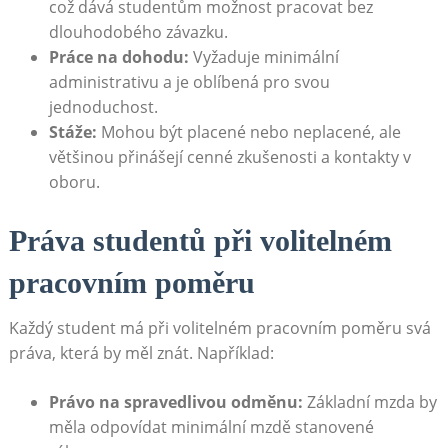
což dává‌ studentům možnost pracovat‌ bez
dlouhodobého závazku.
Práce na dohodu:
Vyžaduje minimální‍
administrativu a je⁢ oblíbená pro svou
jednoduchost.
Stáže:
‌Mohou být placené nebo ​neplacené, ale
většinou přinášejí cenné⁢ zkušenosti a‍ kontakty v
oboru.
Práva‍ studentů ⁤při volitelném
⁣pracovním poměru
Každý‌ student má při volitelném pracovním⁣ poměru svá
práva, která by měl znát. ‌Například:
Právo na spravedlivou odměnu:
Základní mzda ⁤by
měla odpovídat minimální mzdě stanovené