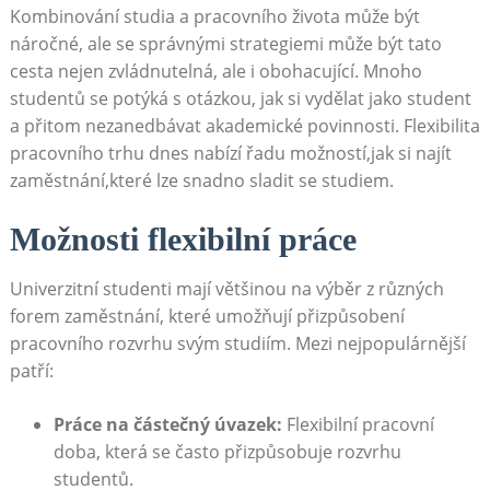
Kombinování studia a pracovního života může být
náročné, ale se správnými strategiemi‍ může být tato
cesta nejen zvládnutelná, ⁤ale i obohacující. Mnoho
studentů se potýká​ s otázkou, jak si vydělat jako student
a přitom nezanedbávat akademické povinnosti. Flexibilita
pracovního‌ trhu dnes nabízí ⁣řadu možností,jak si najít
zaměstnání,které lze ⁣snadno sladit⁣ se ​studiem.
Možnosti‌ flexibilní práce
Univerzitní studenti mají ⁤většinou na výběr z různých
forem⁢ zaměstnání, které umožňují ⁣přizpůsobení
pracovního rozvrhu svým​ studiím. Mezi ​nejpopulárnější
patří:
Práce na částečný úvazek:
Flexibilní pracovní⁢
doba, která se ⁣často přizpůsobuje⁤ rozvrhu
studentů.