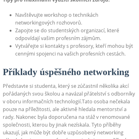
Navštěvujte workshop⁢ o technikách
networkingových rozhovorů.
Zapojte‌ se‍ do studentských organizací, které‍
odpovídají vašim profesním zájmům.
Vytvářejte si kontakty s profesory, kteří mohou být
cennými ​spojenci​ na vašich profesních cestách.
Příklady⁣ úspěšného networking
Představte si studenta, který ⁤se zúčastnil několika akcí
pořádaných svou školou a navázal přátelství s odborníky
v oboru informačních technologií.Tato osoba nečekala
pouze‌ na​ příležitosti, ale aktivně ‌hledala mentorství a
rady. Nakonec byla doporučena na stáž ​v ⁢renomované
společnosti,‍ kterou by jinak nezískala. Tyto příběhy
ukazují, jak může ‍být dobře uzpůsobený networking‌