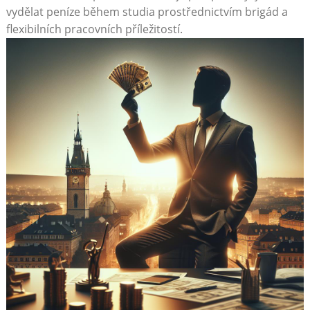
vydělat​ peníze během ⁢studia prostřednictvím brigád a
flexibilních pracovních příležitostí.