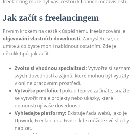
freelancing může být vaší cestou k ⁤finanční nezávislosti.
Jak začít s freelancingem
Prvním krokem ⁢na cestě k úspěšnému freelancování je
objevování‍ vlastních dovedností
. Zamyslete se, co
umíte a co byste mohli nabídnout ostatním. ​Zde je
několik tipů, jak začít:
Zvolte si vhodnou specializaci:
Vytvořte si seznam
svých dovedností a zájmů, které mohou⁣ být využity
v⁣ online‌ pracovním prostředí.
Vytvořte portfolio:
I⁤ pokud ‍teprve začínáte, snažte
se vytvořit malé projekty nebo ukázky, které
demonstrují vaše dovednosti.
Vyhledejte platformy:
Existuje řada webů, jako je
Upwork, ⁣Freelancer a Fiverr, kde můžete své služby
nabízet.