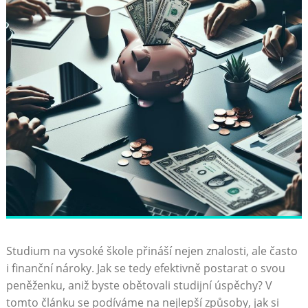
Studium na vysoké škole přináší nejen znalosti, ale často
⁢i finanční nároky. ⁤Jak se tedy​ efektivně postarat o svou
peněženku, aniž byste obětovali studijní ⁣úspěchy?‍ V
tomto článku ​se podíváme na nejlepší způsoby, jak si