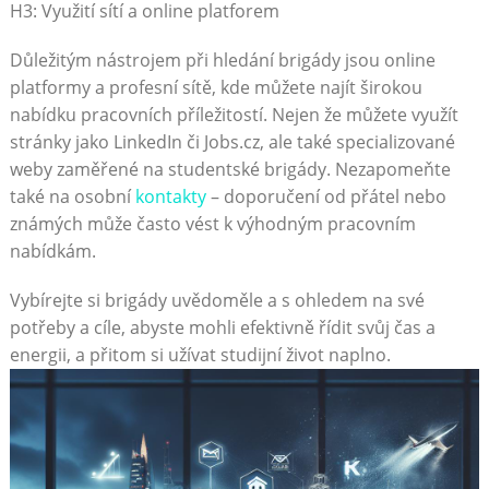
H3: Využití sítí a online platforem
Důležitým‍ nástrojem při‌ hledání brigády jsou online
platformy​ a profesní sítě, kde můžete najít širokou
nabídku pracovních příležitostí. Nejen ⁤že můžete využít
stránky jako LinkedIn ⁢či Jobs.cz, ale také specializované‍
weby zaměřené na studentské brigády. Nezapomeňte
⁤také na osobní
kontakty
– doporučení ‍od přátel nebo
známých ‌může často vést k výhodným pracovním
nabídkám.
Vybírejte si‌ brigády uvědoměle a‌ s ohledem na⁤ své⁢
potřeby a‍ cíle, abyste mohli efektivně řídit svůj čas a
energii, a přitom si užívat ‍studijní ⁣život naplno.