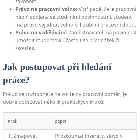
zákonem.
Právo ⁣na pracovní volno:
V případě, že​ je pracovní
náplň spojena⁤ se‍ studijními povinnostmi, ⁣student
má právo vyjednat volno či flexibilní pracovní dobu.
Právo na‌ vzdělávání:
Zaměstnavatel má ‌povinnost
umožnit studentovi účastnit⁣ se ‌přednášek ​či
zkoušek.
Jak postupovat při hledání
práce?
Pokud ⁣se rozhodnete na volitelný pracovní‍ poměr, je
dobré dodržovat několik praktických kroků:
Krok
popis
1.‌ Zmapovat
Prozkoumat⁤ inzeráty, slovo v