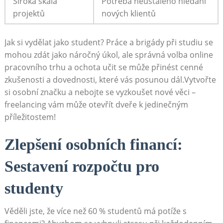
Široká škála
Potřeba​ neustálého hledání
projektů
⁤nových klientů
Jak si⁢ vydělat jako student? Práce a brigády při studiu se⁣
mohou zdát‌ jako náročný⁣ úkol,‍ ale⁤ správná volba online‌
pracovního trhu ⁤a ochota učit‌ se může‌ přinést cenné
zkušenosti a dovednosti, které ⁤vás posunou dál.Vytvořte‍
si osobní značku a‌ nebojte se⁢ vyzkoušet nové⁤ věci⁣ –⁣
freelancing vám může ​otevřít dveře k jedinečným⁤
příležitostem!
Zlepšení osobních financí:‍
Sestavení‌ rozpočtu pro‌
studenty
Věděli⁤ jste, ⁣že více než 60 % studentů⁤ má potíže s