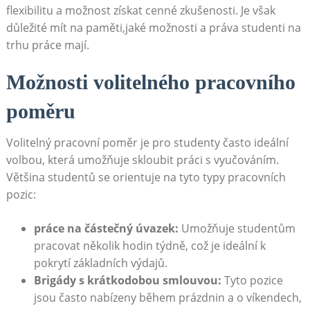
flexibilitu a možnost získat cenné zkušenosti. Je však
důležité mít na paměti,jaké možnosti⁤ a práva studenti na
trhu práce ⁣mají.
Možnosti volitelného pracovního
poměru
Volitelný pracovní‍ poměr je pro studenty často ideální
volbou, která umožňuje skloubit‌ práci s vyučováním.
‌Většina studentů se‍ orientuje na tyto ‌typy pracovních
pozic:
práce na ‍částečný ‌úvazek:
Umožňuje‍ studentům‌
pracovat ‌několik⁢ hodin týdně, což je ideální k
‌pokrytí základních výdajů.
Brigády ⁢s krátkodobou smlouvou:
Tyto⁢ pozice
jsou ​často nabízeny během prázdnin a‍ o ⁢víkendech,