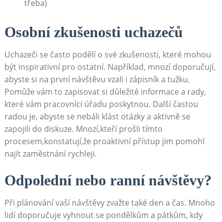
třeba)
Osobní zkušenosti uchazečů
Uchazeči se často podělí o své zkušenosti, které mohou
být inspirativní pro ostatní. Například, mnozí doporučují,​
abyste si na první návštěvu vzali i zápisník a tužku.
Pomůže vám to zapisovat si důležité informace a rady,
které vám pracovníci úřadu poskytnou. ‌Další častou
radou je, abyste⁢ se nebáli klást otázky a aktivně⁣ se
zapojili do ⁢diskuze. Mnozí,kteří⁣ prošli⁢ tímto
procesem,konstatují,že proaktivní přístup jim pomohl
najít zaměstnání rychleji.
Odpolední nebo ranní návštěvy?
Při plánování vaší návštěvy ‌zvažte také den a čas. Mnoho
lidí doporučuje vyhnout se pondělkům a pátkům,⁢ kdy