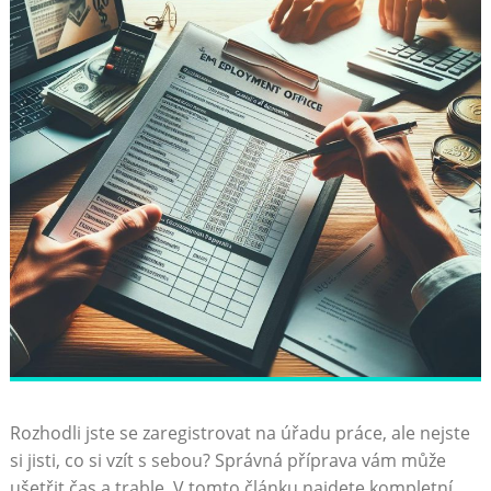
Rozhodli jste ⁢se zaregistrovat na úřadu ‌práce, ale nejste‍
si jisti, co si vzít s sebou? Správná příprava vám může
ušetřit ⁤čas a trable. V tomto článku najdete​ kompletní