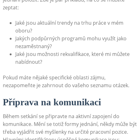
zeptat:
Jaké jsou ⁢aktuální trendy na trhu práce v mém
oboru?
Jakých podpůrných programů mohu využít jako
nezaměstnaný?
Jaké⁢ jsou⁣ možnosti rekvalifikace, které mi můžete
nabídnout?
Pokud máte nějaké specifické oblasti zájmu,
⁣nezapomeňte je zahrnout do vašeho seznamu otázek.
Příprava na komunikaci
Během setkání se připravte‍ na aktivní zapojení‍ do
komunikace.‌ Mění se totiž formy jednání, ‍někdy může být
třeba vyjádřit své ‌myšlenky ⁣na určité pracovní pozice. ​
Hlavními identifikátory úspěšné komunikace jsou: