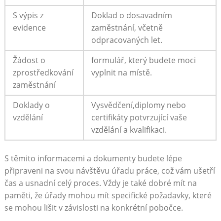
S výpis ​z
Doklad o dosavadním
evidence
zaměstnání, včetně
odpracovaných ⁢let.
Žádost o
formulář, který ​budete moci
‍zprostředkování‌
vyplnit ​na místě.
zaměstnání
Doklady o
Vysvědčení,diplomy⁢ nebo
vzdělání
certifikáty potvrzující vaše
vzdělání a kvalifikaci.
S ‌těmito informacemi a dokumenty budete ‍lépe
připraveni na svou​ návštěvu‍ úřadu práce, což vám ušetří
čas a usnadní celý proces. Vždy ​je také dobré mít​ na
paměti, že úřady mohou mít specifické požadavky, které
se mohou lišit v závislosti na konkrétní pobočce.