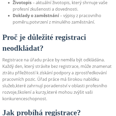
Životopis
⁤– aktuální životopis, který shrnuje‍ vaše
profesní‍ zkušenosti a dovednosti.
Doklady o zaměstnání
–‌ výpisy z​ pracovního
poměru,potvrzení z minulého zaměstnání.
Proč je důležité ⁤registraci
neodkládat?
Registrace ⁣na ‍úřadu práce by neměla⁣ být odkládána.
‍Každý den,⁣ který strávíte bez ⁤registrace, ⁤může znamenat
ztrátu příležitostí k získání podpory a zprostředkování
pracovních pozic. Úřad práce má širokou nabídku
služeb,které zahrnují poradenství v oblasti profesního​
rozvoje,školení a kurzy,které ⁤mohou zvýšit vaši
konkurenceschopnost.
Jak probíhá registrace?