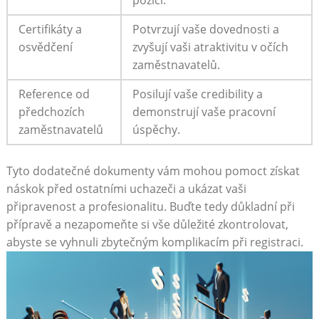
pozici.
Certifikáty a
Potvrzují vaše dovednosti a
osvědčení
zvyšují vaši​ atraktivitu v očích
zaměstnavatelů.
Reference od
Posilují vaše credibility a
předchozích
demonstrují vaše pracovní
zaměstnavatelů
úspěchy.
Tyto dodatečné dokumenty vám mohou ⁣pomoct získat
náskok před ostatními uchazeči a ⁣ukázat vaši
připravenost a ⁤profesionalitu. Buďte tedy důkladní při
přípravě a nezapomeňte si vše důležité zkontrolovat,​
abyste se vyhnuli zbytečným komplikacím při registraci.