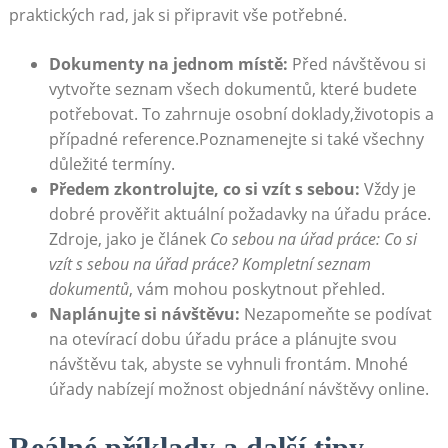
praktických rad, jak si⁣ připravit vše⁢ potřebné.
Dokumenty na jednom místě:
⁣Před‍ návštěvou ⁢si
vytvořte seznam všech dokumentů, které budete
potřebovat. To zahrnuje osobní doklady,životopis ​a
případné reference.Poznamenejte si také všechny
důležité termíny.
Předem zkontrolujte, co si⁣ vzít s sebou:
Vždy je‌
dobré​ prověřit aktuální požadavky ⁣na úřadu ‌práce.
Zdroje,⁣ jako je článek
Co sebou na úřad práce: Co si
vzít s⁢ sebou na úřad práce? Kompletní seznam
dokumentů
, vám mohou poskytnout přehled.
Naplánujte​ si⁣ návštěvu:
Nezapomeňte se ⁤podívat
na otevírací dobu úřadu⁢ práce a plánujte svou
návštěvu tak, abyste se vyhnuli frontám. Mnohé
úřady nabízejí možnost‍ objednání návštěvy online.
Reálné příklady a další tipy