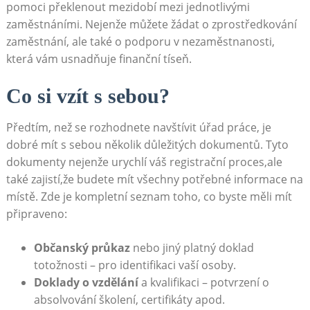
pomoci ⁤překlenout mezidobí mezi⁤ jednotlivými
zaměstnáními. Nejenže můžete ⁣žádat o zprostředkování
‍zaměstnání, ale ⁣také ⁣o‌ podporu v nezaměstnanosti,
která vám usnadňuje finanční tíseň.
Co si vzít s​ sebou?
Předtím, než se rozhodnete navštívit úřad práce, je
dobré mít‍ s sebou několik ⁣důležitých dokumentů. Tyto
dokumenty nejenže urychlí váš registrační proces,ale
také zajistí,že budete mít všechny potřebné informace na
místě. Zde je kompletní seznam ⁣toho, co ⁤byste ‌měli mít
připraveno:
Občanský průkaz
nebo jiný platný ‌doklad
totožnosti​ – pro identifikaci vaší osoby.
Doklady ‌o​ vzdělání
a ‌kvalifikaci⁣ – potvrzení o
absolvování školení, certifikáty apod.