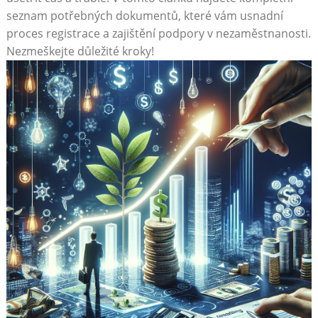
seznam potřebných dokumentů, které vám usnadní
proces registrace a zajištění podpory v nezaměstnanosti.
‍Nezmeškejte důležité⁤ kroky!