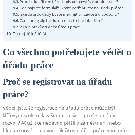
Proč⁤ je ⁤důležité mít‍ životopis při návštěvě úřadu práce?
Kde​ najdete formuláře, které potřebujete na úřadu práce?
Jaké ⁣další doklady byste měli mít při žádosti ‌o podporu?
Can I bring digital documents to‌ the job⁢ office?
Jaká je otevírací doba ‌úřadu práce?
To ​nejdůležitější
Co všechno potřebujete⁢ vědět o
úřadu práce
Proč se registrovat na úřadu
práce?
Věděli jste, že registrace na úřadu práce ‌může být
klíčovým krokem k vašemu dalšímu profesionálnímu⁢
rozvoji? ​Ať už jste nedávno přišli o zaměstnání, nebo
hledáte nové pracovní ⁤příležitosti, úřad práce vám může