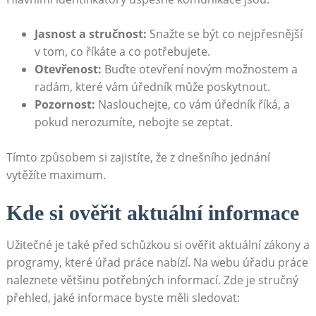
Jasnost a stručnost:
Snažte⁤ se být co nejpřesnější
v tom, ‍co říkáte a co potřebujete.
Otevřenost:
Buďte⁣ otevření novým možnostem a‍
radám, které ⁣vám ⁤úředník může poskytnout.
Pozornost:
Naslouchejte, co vám úředník říká, a
pokud nerozumíte,‌ nebojte se zeptat.
Tímto způsobem si zajistíte, že⁤ z dnešního jednání
vytěžíte maximum.
Kde si ověřit aktuální informace
Užitečné ⁣je⁣ také před⁤ schůzkou si⁤ ověřit aktuální zákony a
programy, které úřad ​práce ‌nabízí. Na webu úřadu práce
naleznete většinu potřebných informací. Zde je stručný⁣
přehled, jaké informace byste měli sledovat: