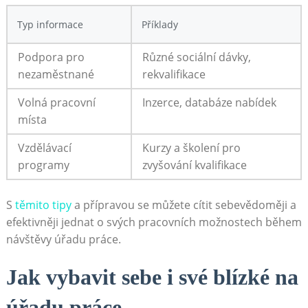
Typ informace
Příklady
Podpora pro
Různé sociální dávky,
nezaměstnané
rekvalifikace
Volná ​pracovní
Inzerce, databáze nabídek
místa
Vzdělávací
Kurzy a školení pro
programy
zvyšování kvalifikace
S
těmito ​tipy
a přípravou se⁤ můžete cítit ‍sebevědoměji a
efektivněji jednat​ o⁢ svých pracovních možnostech během
návštěvy úřadu práce.
Jak vybavit sebe i své blízké na
úřadu práce