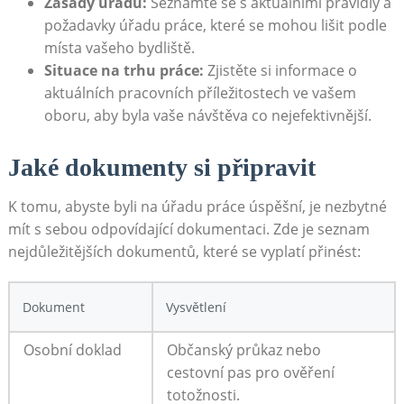
Zásady úřadu:
Seznamte se s⁣ aktuálními⁤ pravidly a
požadavky​ úřadu práce, které se mohou lišit ​podle
místa vašeho bydliště.
Situace na trhu práce:
Zjistěte si ⁤informace⁢ o
aktuálních pracovních příležitostech ve vašem
oboru, aby ​byla vaše návštěva co nejefektivnější.
Jaké⁤ dokumenty si připravit
K tomu, abyste byli na úřadu práce úspěšní, je ⁢nezbytné
mít‌ s sebou odpovídající dokumentaci. Zde je seznam
nejdůležitějších dokumentů, které se vyplatí přinést:
Dokument
Vysvětlení
Osobní doklad
Občanský průkaz‍ nebo
cestovní ​pas pro ověření
totožnosti.