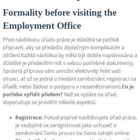
Formality before visiting the
Employment Office
Před návštěvou úřadu práce je důležité se pečlivě
připravit, aby se předešlo zbytečným komplikacím a
⁣zdržení.Každá návštěva by měla⁣ být ‌dobře naplánována⁢ a
důležité‌ je především mít‌ s sebou potřebné dokumenty.
Správná příprava vám umožní efektivněji řešit vaši
situaci, ať už ‍se jedná o hledání zaměstnání, registraci na
úřadě, nebo žádost‌ o podporu v nezaměstnanosti.
Co je
potřeba vyřídit předem?
Než se vydáte na ‍úřad,
⁣doporučuje se prověřit několik aspektů:
Registrace:
Pokud poprvé navštěvujete úřad práce,
⁣je nezbytné se zaregistrovat jako⁣ uchazeč o ​
zaměstnání.Tento proces lze⁣ často zahájit online.