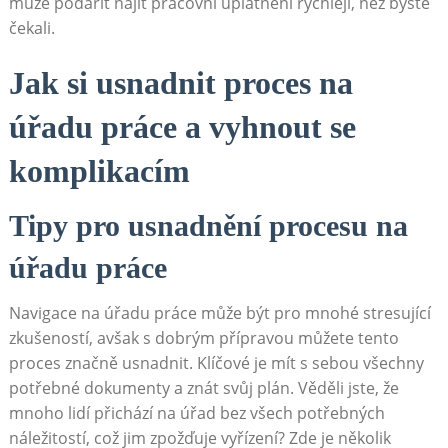
může podařit najít pracovní uplatnění rychleji, ‍než byste
čekali.
Jak si usnadnit proces na
úřadu práce a vyhnout se
komplikacím
Tipy pro usnadnění procesu na
úřadu ‌práce
Navigace na úřadu práce ‍může být pro mnohé stresující
zkušeností, avšak s dobrým přípravou můžete tento
proces značně usnadnit. Klíčové⁢ je mít s sebou všechny
potřebné dokumenty a znát svůj ⁣plán. Věděli jste, že
mnoho lidí přichází na​ úřad bez všech potřebných⁢
náležitostí,‍ což jim zpožďuje ​vyřízení? ‍Zde je několik