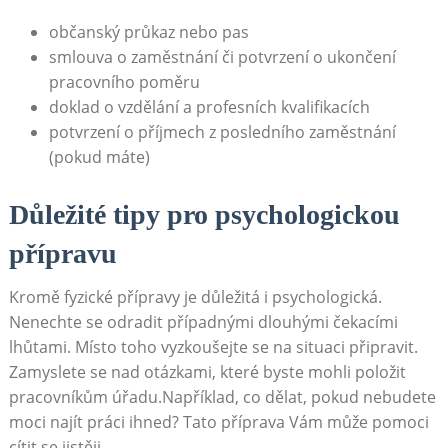
občanský průkaz nebo pas
smlouva o zaměstnání⁢ či potvrzení o ukončení
pracovního poměru
doklad o⁣ vzdělání ⁢a profesních kvalifikacích
potvrzení o příjmech z posledního‍ zaměstnání
(pokud ⁤máte)
Důležité ​tipy pro psychologickou
přípravu
Kromě fyzické přípravy je důležitá i psychologická.
Nenechte‌ se odradit případnými dlouhými⁢ čekacími
lhůtami. Místo toho vyzkoušejte se na situaci připravit.‍
Zamyslete se nad otázkami, které byste mohli položit
pracovníkům úřadu.Například, co dělat, pokud nebudete
moci najít ‌práci⁤ ihned? Tato‍ příprava Vám může pomoci‍
cítit se jistěji.