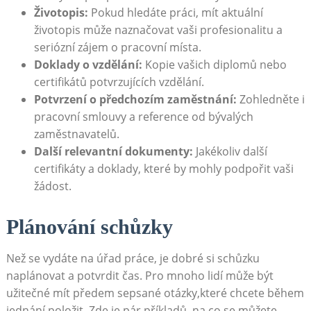
Životopis:
Pokud hledáte⁣ práci, mít aktuální
životopis může naznačovat vaši profesionalitu‍ a
seriózní zájem o pracovní místa.
Doklady o vzdělání:
Kopie vašich diplomů nebo
certifikátů potvrzujících vzdělání.
Potvrzení o předchozím zaměstnání:
Zohledněte i
pracovní⁢ smlouvy a reference od bývalých
zaměstnavatelů.
Další relevantní ⁤dokumenty:
Jakékoliv další
certifikáty a doklady, které by​ mohly​ podpořit vaši
‌žádost.
Plánování schůzky
Než se vydáte na úřad práce, je dobré si schůzku
naplánovat a ⁢potvrdit čas. ⁣Pro mnoho lidí může být
⁢užitečné mít předem sepsané otázky,které chcete během
jednání položit. Zde je⁤ pár příkladů, na co se ‍můžete