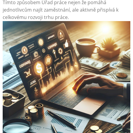
Tímto způsobem Úřad práce nejen že pomáhá
jednotlivcům najít zaměstnání, ale aktivně přispívá k
celkovému rozvoji trhu práce.