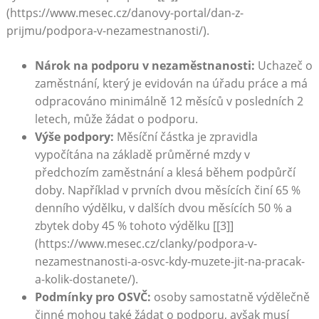
(https://www.mesec.cz/danovy-portal/dan-z-
prijmu/podpora-v-nezamestnanosti/).
Nárok na podporu v nezaměstnanosti:
Uchazeč o
zaměstnání, který je evidován na úřadu práce a má
odpracováno minimálně 12 měsíců v posledních 2
letech, může žádat o podporu.
Výše podpory:
Měsíční částka je zpravidla
vypočítána na základě průměrné mzdy v
předchozím zaměstnání a klesá během podpůrčí
doby. Například v prvních dvou měsících činí 65 %
denního výdělku, v dalších dvou měsících 50 % a
zbytek doby 45 % tohoto výdělku [[3]]
(https://www.mesec.cz/clanky/podpora-v-
nezamestnanosti-a-osvc-kdy-muzete-jit-na-pracak-
a-kolik-dostanete/).
Podmínky pro OSVČ:
osoby samostatně výdělečně
činné mohou také žádat o podporu, avšak musí