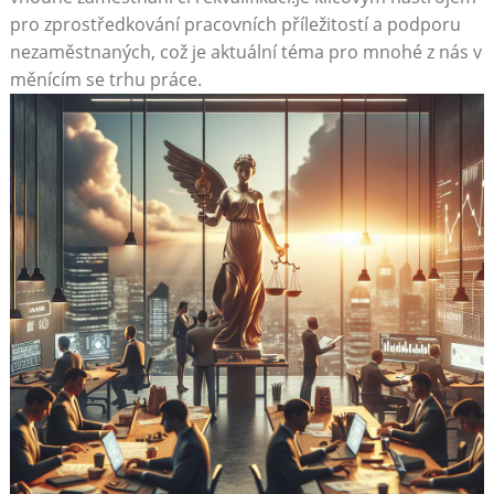
pro zprostředkování pracovních příležitostí a podporu
nezaměstnaných, což je aktuální téma pro mnohé z nás v
měnícím se trhu práce.