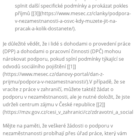
splnit další specifické podmínky a prokázat pokles
příjmů [[3]](https://www.mesec.cz/clanky/podpora-
v-nezamestnanosti-a-osvc-kdy-muzete-jit-na-
pracak-a-kolik-dostanete/).
Je důležité vědět, že i lidé s dohodami o provedení práce
(DPP) a dohodami o pracovní činnosti (DPČ) mohou
nárokovat podporu, pokud splní podmínky týkající se
odvodů sociálního pojištění [[1]]
(https://www.mesec.cz/danovy-portal/dan-z-
prijmu/podpora-v-nezamestnanosti/).V případě, že se
vracíte z práce v zahraničí, můžete taktéž žádat o
podporu v nezaměstnanosti, ale je nutné doložit, že jste
udrželi centrum zájmu v České republice [[2]]
(https://mzv.gov.cz/cesi_v_zahranici/cz/zdravotni_a_socia
Mějte na paměti, že veškeré žádosti o podporu v
nezaměstnanosti probíhají přes úřad práce, který vám