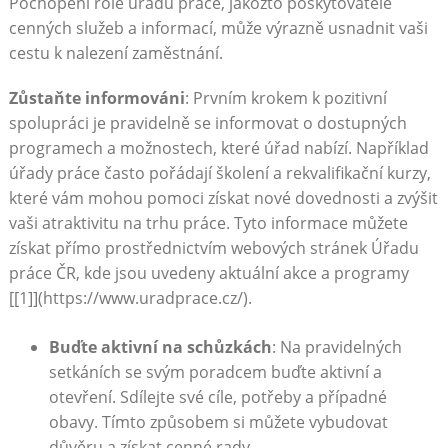
Pochopení role úřadu práce, jakožto poskytovatele
cenných služeb a informací, může výrazně usnadnit vaši
cestu k nalezení zaměstnání.
Zůstaňte informováni
: Prvním krokem k pozitivní
spolupráci je pravidelně se informovat o dostupných
programech a možnostech, které úřad nabízí. Například
úřady práce často pořádají školení a rekvalifikační kurzy,
které vám mohou pomoci získat nové dovednosti a zvýšit
vaši atraktivitu na trhu práce. Tyto informace můžete
získat přímo prostřednictvím webových stránek Úřadu
práce ČR, kde jsou uvedeny aktuální akce a programy
[[1]](https://www.uradprace.cz/).
Buďte aktivní na schůzkách
: Na pravidelných
setkáních se svým poradcem buďte aktivní a
otevření. Sdílejte své cíle, potřeby a případné
obavy. Tímto způsobem si můžete vybudovat
důvěru a získat cenné rady.