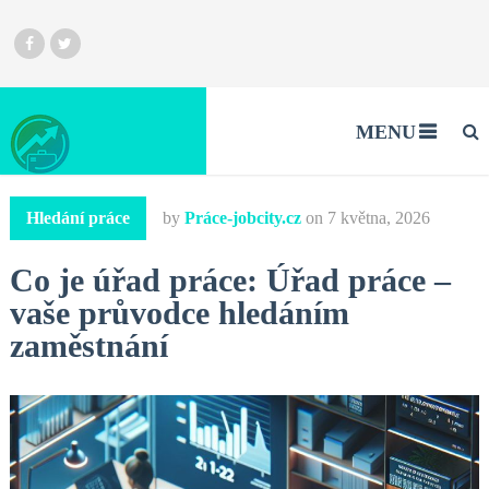
MENU
Hledání práce
by
Práce-jobcity.cz
on
7 května, 2026
Co je úřad práce: Úřad práce –
vaše průvodce hledáním
zaměstnání