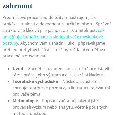
zahrnout
Předmětové práce‍ jsou důležitým nástrojem, jak
prokázat znalosti ‍a dovednosti v určitém​ oboru. Správná
struktura je klíčová pro jasnost​ a srozumitelnost,
což
umožňuje čtenáři snadno ​sledovat vaše myšlenkové
postupy
. Abychom vám usnadnili ‌úkol, připravili jsme
přehled nezbytných částí,⁣ které by každá předmětová
práce měla⁣ obsahovat:
Úvod
‌ – Začněte ⁤s úvodem, kde ​stručně představíte
téma práce, jeho význam a cíle, ‍které si kladete.
Teoretická ​východiska
– Následuje část,která
shrnuje teoretické poznatky a literaturu relevantní
‌pro vaše téma.
Metodologie
– ⁢Popsání způsobů, jakými jste
prováděli výzkum nebo analýzu, včetně použitých
metod a přístupů.