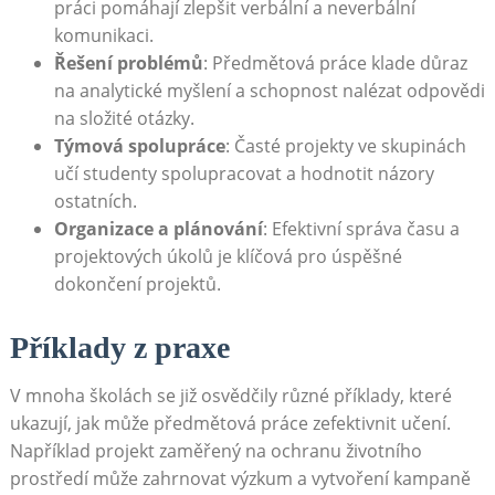
práci pomáhají zlepšit verbální​ a neverbální
‍komunikaci.
Řešení problémů
: Předmětová práce klade důraz
na analytické ⁣myšlení a schopnost nalézat odpovědi
na složité otázky.
Týmová spolupráce
: Časté​ projekty ve skupinách
učí studenty spolupracovat⁣ a hodnotit názory
ostatních.
Organizace⁤ a plánování
: Efektivní správa času a
projektových ⁤úkolů ⁣je klíčová pro úspěšné
dokončení⁢ projektů.
Příklady z praxe
V mnoha školách​ se již osvědčily různé příklady,⁤ které
‍ukazují, jak může ⁢předmětová ‌práce zefektivnit učení.
Například projekt ‍zaměřený na ochranu životního
prostředí může⁤ zahrnovat výzkum a vytvoření kampaně