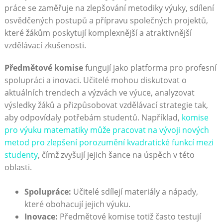
práce se zaměřuje na zlepšování​ metodiky výuky, sdílení
osvědčených ‍postupů ⁤a přípravu společných projektů,
‌které žákům poskytují komplexnější a atraktivnější
vzdělávací zkušenosti.
Předmětové‌ komise
fungují jako platforma pro profesní⁤
spolupráci a inovaci. Učitelé mohou diskutovat o
aktuálních trendech a výzvách ve výuce, ⁣analyzovat
výsledky žáků a přizpůsobovat vzdělávací strategie tak,
⁤aby‌ odpovídaly potřebám studentů. ⁣Například,
komise
pro výuku matematiky může pracovat na vývoji nových
metod pro⁢ zlepšení porozumění kvadratické ⁣funkcí mezi
studenty
, čímž zvyšují jejich šance na úspěch v ​této
oblasti.
Spolupráce:
Učitelé sdílejí materiály a nápady,
které‌ obohacují jejich výuku.
Inovace:
Předmětové komise totiž často testují