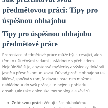
předmětovou práci: Tipy⁣ pro⁤
úspěšnou obhajobu
Tipy pro úspěšnou⁢ obhajobu
předmětové práce
Prezentace předmětové práce může ⁣být stresující, ale s
těmito užitečnými radami ji‌ zvládnete s‌ přehledem.
Nejdůležitější je, abyste své myšlenky a‌ výsledky dokázali
jasně a přesně komunikovat. Důvod,proč ‍je obhajoba tak
klíčová,spočívá⁤ v tom,že dáváte ostatním možnost
nahlédnout do vaší práce,a to nejen z pohledu‍
obsahu,ale také z hlediska‌ metodologie a závěrů.
Znát svou práci:
Věnujte čas hlubokému