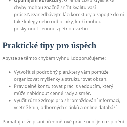
Opomíjení korektury:
Gramatické​ a stylistické
⁣chyby mohou značně snížit kvalitu vaší
práce.Nezanedbávejte ​fázi korektury a zapojte do ní
⁢také kolegy nebo​ odborníky, kteří mohou
poskytnout cennou zpětnou vazbu.
Praktické tipy pro⁣ úspěch
Abyste ⁢se těmto chybám vyhnuli,doporučujeme:
Vytvořit​ si podrobný plán,který ⁢vám pomůže
organizovat myšlenky a ‍strukturovat obsah.
Pravidelně konzultovat práci s​ vedoucím, který
může nabídnout cenné rady a směr.
Využít různé zdroje pro shromažďování informací,
včetně ⁤knih, odborných článků a online databází.
Pamatujte, že psaní předmětové práce není jen o splnění