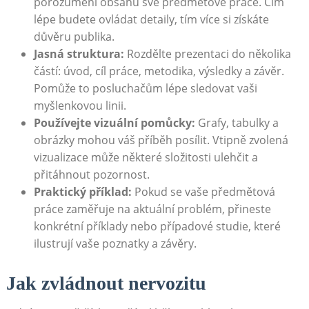
porozumění obsahu‍ své předmětové práce. Čím
lépe budete ovládat detaily, tím více si‌ získáte
důvěru publika.
Jasná struktura:
Rozdělte prezentaci do několika
částí: úvod, cíl práce,‍ metodika, výsledky a závěr.
Pomůže to posluchačům lépe sledovat vaši
myšlenkovou linii.
Používejte⁣ vizuální ⁣pomůcky:
Grafy, tabulky a
obrázky mohou váš příběh posílit. Vtipně zvolená
vizualizace může⁤ některé složitosti ulehčit a
přitáhnout pozornost.
Praktický příklad:
Pokud se vaše předmětová
práce zaměřuje na aktuální problém, přineste
konkrétní​ příklady nebo ‍případové⁤ studie,⁤ které
‌ilustrují vaše ⁢poznatky a závěry.
Jak zvládnout nervozitu