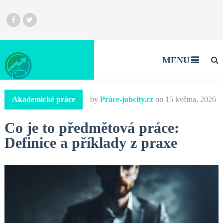
MENU
Akademické práce
by
Práce-jobcity.cz
on
15 května, 2026
Co je to předmětová práce:
Definice a příklady z praxe