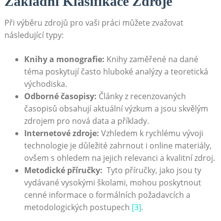
Základní Klasifikace Zdroje
Při výběru zdrojů pro vaši práci můžete zvažovat
následující typy:
Knihy a monografie:
Knihy zaměřené na dané
téma poskytují často hluboké analýzy a teoretická
východiska.
Odborné časopisy:
Články z recenzovaných
časopisů ⁢obsahují ⁤aktuální výzkum a ⁢jsou skvělým
zdrojem pro nová data a⁣ příklady.
Internetové zdroje:
Vzhledem k rychlému vývoji
technologie je důležité zahrnout i online⁢ materiály,
ovšem s ohledem na jejich relevanci a kvalitní zdroj.
Metodické příručky:
⁢ Tyto‍ příručky,‍ jako jsou ty‌
vydávané⁤ vysokými školami, mohou poskytnout
cenné informace o formálních požadavcích a
metodologických postupech
[3]
.