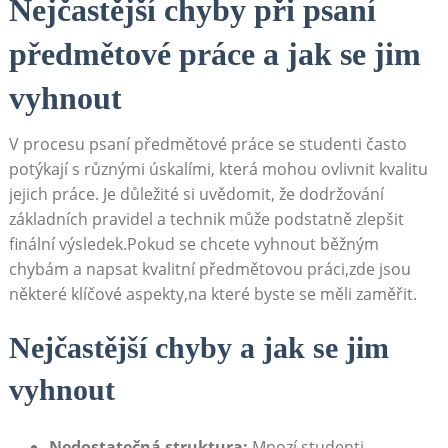
Nejčastější chyby při psaní
⁢předmětové práce a jak se jim​
vyhnout
V procesu psaní předmětové práce se studenti často
potýkají s různými⁣ úskalími,​ která ​mohou ovlivnit kvalitu
jejich práce. ‍Je důležité si uvědomit, že dodržování
základních pravidel a technik může podstatně zlepšit
finální výsledek.Pokud se chcete vyhnout běžným
⁤chybám ‍a napsat kvalitní předmětovou práci,zde jsou
některé klíčové⁤ aspekty,na ‌které byste se měli zaměřit.
Nejčastější ‌chyby ‍a jak se ​jim
⁤vyhnout
Nedostatečná struktura:
Mnozí studenti