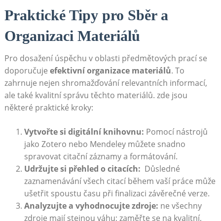
Praktické Tipy pro Sběr a
Organizaci Materiálů
Pro‌ dosažení​ úspěchu v oblasti předmětových prací se
doporučuje
efektivní organizace materiálů
. To
zahrnuje ⁣nejen shromažďování relevantních informací,
ale také‍ kvalitní správu těchto materiálů. ‌zde jsou
některé praktické‍ kroky:
Vytvořte si⁤ digitální knihovnu:
⁢Pomocí nástrojů ​
jako Zotero nebo Mendeley⁢ můžete snadno
spravovat citační záznamy a formátování.
Udržujte ‍si přehled o citacích:
⁢ Důsledné
zaznamenávání všech citací během vaší práce​ může
ušetřit spoustu času při finalizaci ⁢závěrečné verze.
Analyzujte a vyhodnocujte zdroje:
ne ‍všechny
zdroje mají stejnou váhu; zaměřte se na kvalitní,