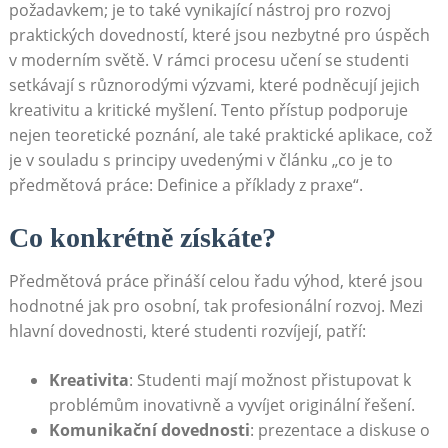
požadavkem;‍ je to také vynikající nástroj pro rozvoj
praktických dovedností, které jsou nezbytné pro⁣ úspěch
v moderním světě. V rámci procesu učení se studenti
setkávají ‍s různorodými výzvami, které podněcují jejich
kreativitu a kritické myšlení. Tento přístup podporuje
nejen teoretické poznání, ale také praktické aplikace, což
je v⁤ souladu s principy uvedenými v článku „co je ⁢to
předmětová práce: Definice a⁤ příklady z praxe“.
Co konkrétně získáte?
Předmětová práce přináší celou řadu výhod, které jsou
hodnotné jak pro ⁤osobní, tak profesionální‍ rozvoj. ​Mezi
hlavní⁢ dovednosti, které studenti rozvíjejí, patří:
Kreativita
: Studenti mají možnost⁤ přistupovat k
problémům inovativně a vyvíjet originální řešení.
Komunikační dovednosti
: prezentace a diskuse o