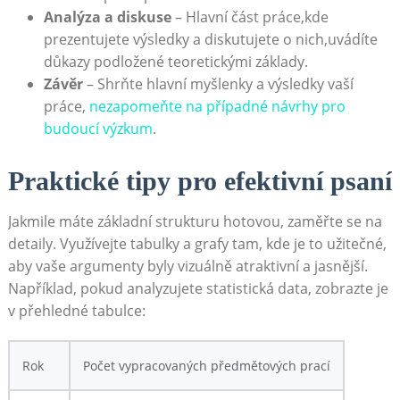
Analýza a ⁢diskuse
– Hlavní část práce,kde
⁤prezentujete výsledky a diskutujete o nich,uvádíte
důkazy podložené teoretickými ‍základy.
Závěr
–‌ Shrňte hlavní myšlenky a výsledky vaší
práce,
nezapomeňte na případné návrhy pro
budoucí výzkum
.
Praktické tipy‌ pro efektivní psaní
Jakmile ⁣máte základní strukturu hotovou, zaměřte⁢ se na
detaily. Využívejte tabulky a grafy‍ tam, kde ⁢je to užitečné,
aby vaše argumenty byly vizuálně atraktivní a jasnější. ​
Například, pokud analyzujete statistická data, zobrazte je
v přehledné tabulce:
Rok
Počet vypracovaných předmětových ⁤prací