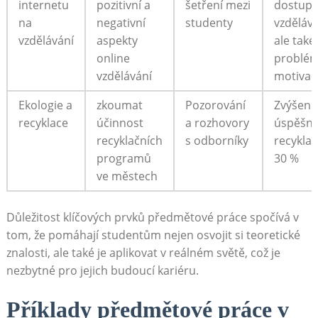
internetu
pozitivní a⁣
šetření mezi
dostupn
na
negativní
studenty
vzdělává
vzdělávání
aspekty
ale také
online
problém
vzdělávání
motivac
Ekologie a
zkoumat
Pozorování
Zvýšení
‍recyklace
účinnost
a rozhovory
úspěšno
recyklačních
s odborníky
recyklac
programů
30 %
ve městech
Důležitost klíčových prvků​ předmětové práce spočívá v
tom, že pomáhají ‌studentům nejen osvojit si teoretické
znalosti, ale také je aplikovat v reálném světě, což je
nezbytné pro jejich budoucí kariéru.
Příklady předmětové práce v⁤