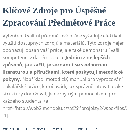
Klíčové Zdroje pro Úspěšné
Zpracování ⁤Předmětové Práce
Vytvoření kvalitní předmětové práce vyžaduje efektivní
využití ​dostupných zdrojů a materiálů. Tyto ⁤zdroje nejen
obohacují obsah vaší práce, ale ‌také demonstrují vaši
kompetenci v daném oboru.
Jedním z nejlepších
způsobů, jak začít,⁢ je seznámit se s odbornou
literaturou a příručkami, které poskytují metodické
‌pokyny.
⁣Například, metodický manuál pro vypracování
‍bakalářské práce, který uvádí, jak správně citovat ⁢a jaké‍
struktury dodržovat, je nezbytným ⁢pomocníkem⁢ pro
každého studenta <a
href="http://web2.mendelu.cz/af
291
projekty2/vseo/files/
[1].