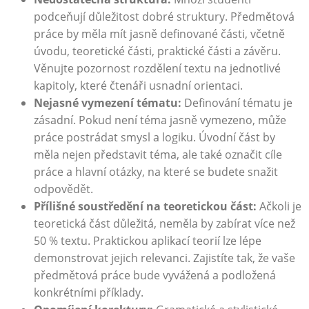
podceňují důležitost dobré⁣ struktury. Předmětová
práce by měla mít jasně definované části, ⁤včetně
‌úvodu,​ teoretické ‍části, praktické části​ a​ závěru.
Věnujte pozornost rozdělení textu na jednotlivé
kapitoly, které čtenáři usnadní orientaci.
Nejasné vymezení tématu:
Definování tématu je
zásadní. Pokud není téma jasně vymezeno, může
práce postrádat smysl a logiku.⁢ Úvodní část by
měla nejen představit téma, ale také označit cíle
práce a hlavní otázky, na které se budete snažit
odpovědět.
Přílišné soustředění‍ na teoretickou část:
Ačkoli je
teoretická část důležitá, neměla by zabírat více než
50 % textu. Praktickou aplikací teorií lze lépe
demonstrovat jejich relevanci. Zajistíte tak, že ⁢vaše
předmětová​ práce bude vyvážená a podložená
konkrétními příklady.