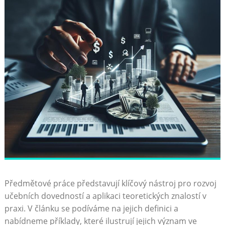
Předmětové práce představují‍ klíčový nástroj pro rozvoj
učebních dovedností a aplikaci teoretických znalostí v
praxi. ⁣V článku se ‍podíváme na jejich‍ definici a
⁤nabídneme příklady, které ilustrují jejich význam ve