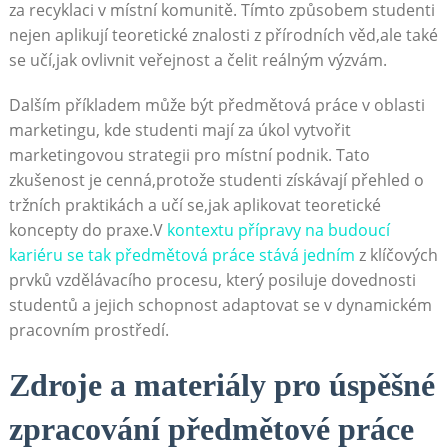
za recyklaci v‌ místní komunitě. ‌Tímto ‍způsobem ⁣studenti
⁤nejen aplikují teoretické znalosti z přírodních věd,ale také
se učí,jak ​ovlivnit veřejnost a čelit ⁤reálným⁤ výzvám.
Dalším‌ příkladem může ‍být předmětová práce v oblasti
marketingu, kde studenti ⁢mají za​ úkol vytvořit
marketingovou strategii pro místní podnik. Tato
zkušenost je cenná,protože studenti získávají přehled ⁢o
tržních praktikách a učí se,jak aplikovat teoretické
koncepty⁣ do praxe.V
kontextu přípravy ‌na ‍budoucí
kariéru se tak předmětová práce stává⁣ jedním
z‌ klíčových
prvků vzdělávacího procesu, který ⁤posiluje dovednosti
studentů a jejich schopnost adaptovat se v dynamickém
pracovním prostředí.
Zdroje a materiály pro ⁣úspěšné
zpracování ​předmětové práce