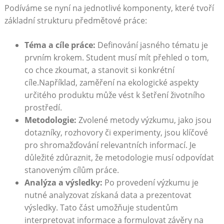
Podíváme se ⁣nyní na jednotlivé ⁤komponenty, které tvoří
základní strukturu předmětové práce:
Téma a cíle práce:
Definování jasného tématu je
prvním krokem. Student ‌musí mít přehled o tom,
co chce zkoumat, a stanovit si konkrétní
cíle.Například, zaměření na ekologické aspekty
určitého produktu může vést k šetření životního
prostředí.
Metodologie:
Zvolené metody výzkumu, ​jako jsou
dotazníky, rozhovory či experimenty, jsou klíčové
pro shromažďování relevantních informací. Je
důležité zdůraznit, že​ metodologie musí odpovídat⁣
stanoveným ⁣cílům práce.
Analýza a výsledky:
Po provedení výzkumu je
nutné‍ analyzovat získaná data a prezentovat
výsledky. Tato část umožňuje studentům
interpretovat ⁤informace a formulovat závěry na