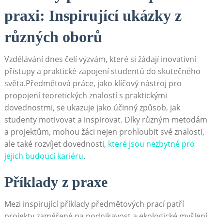
praxi: Inspirující ukázky z
různých oborů
Vzdělávání dnes čelí výzvám,​ které si⁢ žádají inovativní
přístupy a praktické zapojení studentů do skutečného
světa.Předmětová práce, jako klíčový‍ nástroj pro‌
propojení teoretických znalostí s praktickými
dovednostmi,⁤ se ukazuje jako účinný způsob, jak
studenty motivovat a inspirovat. Díky různým metodám
a projektům, mohou žáci⁤ nejen prohloubit své znalosti,⁣
ale ‍také rozvíjet⁣ dovednosti,
které jsou nezbytné pro
⁣jejich budoucí‌ kariéru
.
Příklady z praxe
Mezi inspirující ⁣příklady předmětových ‍prací patří
projekty zaměřené na podnikavost a ekologické myšlení.