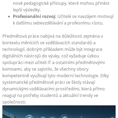
nové pedagogické přístupy, které⁢ mohou přinést
lepší ⁢výsledky.
Profesionální rozvoj:
Učitelé‍ se ⁤navzájem motivují
k dalšímu sebevzdělávání a profesnímu růstu.
Předmětová práce nabývá⁢ na důležitosti zejména v
kontextu měnících⁢ se vzdělávacích standardů a
technologií. dobrým příkladem může být‌ integrace
digitálních nástrojů⁢ do výuky, což vyžaduje ‌úzkou
⁤spolupráci mezi učiteli IT a ostatními⁤ předmětovými
komisemi, aby se zajistilo, že všechny obory
kompetentně využívají ​tyto moderní technologie. Díky
systematické předmětové práci se školy stávají
dynamickými vzdělávacími ​prostředími,⁣ která ⁣přímo
⁤reagují na potřeby‍ studentů a aktuální ​trendy ⁤ve
společnosti.