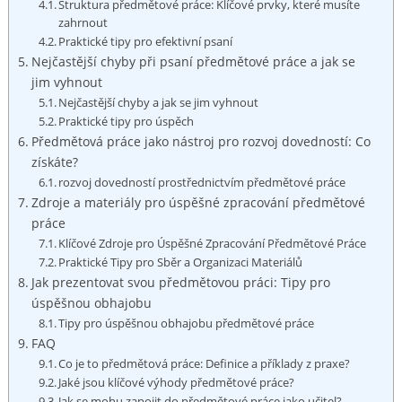
Struktura předmětové práce: Klíčové prvky, které musíte
zahrnout
Praktické tipy‌ pro efektivní psaní
Nejčastější chyby při psaní ⁢předmětové práce a jak se
jim​ vyhnout
Nejčastější ‌chyby ‍a jak se ​jim ⁤vyhnout
Praktické tipy pro⁣ úspěch
Předmětová práce jako ‍nástroj pro rozvoj dovedností: Co
⁣získáte?
rozvoj dovedností prostřednictvím předmětové práce
Zdroje a materiály pro ⁣úspěšné zpracování ​předmětové
práce
Klíčové Zdroje pro Úspěšné Zpracování ⁤Předmětové Práce
Praktické Tipy pro Sběr a Organizaci Materiálů
Jak prezentovat svou předmětovou práci: Tipy⁣ pro⁤
úspěšnou obhajobu
Tipy pro úspěšnou⁢ obhajobu předmětové práce
FAQ
Co je to předmětová práce:⁣ Definice a příklady z ⁤praxe?
Jaké jsou klíčové výhody předmětové práce?
Jak se mohu zapojit do předmětové práce⁣ jako učitel?