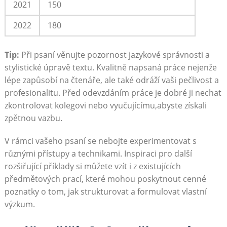
2021
150
2022
180
Tip:
Při psaní věnujte⁤ pozornost jazykové správnosti a
stylistické úpravě textu. ⁣Kvalitně napsaná⁤ práce ⁤nejenže
lépe zapůsobí na čtenáře,⁢ ale také odráží vaši pečlivost a‍
profesionalitu. Před odevzdáním práce je dobré ji nechat
⁤zkontrolovat kolegovi nebo vyučujícímu,abyste ​získali
zpětnou vazbu.
V rámci vašeho psaní se nebojte experimentovat‌ s
různými přístupy a​ technikami. Inspiraci pro další
⁤rozšiřující příklady si můžete vzít i z existujících
předmětových prací, které mohou poskytnout cenné
poznatky o‌ tom, jak strukturovat‌ a formulovat vlastní‌
výzkum.