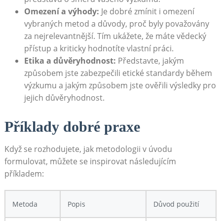
Omezení a výhody:
Je ‍dobré zmínit i⁢ omezení
vybraných metod a důvody, proč byly⁤ považovány
⁢za nejrelevantnější. Tím ukážete, že máte vědecký
přístup a kriticky⁤ hodnotíte vlastní práci.
Etika⁣ a důvěryhodnost:
Představte, jakým
způsobem jste zabezpečili etické standardy během
výzkumu a jakým způsobem jste ověřili výsledky pro
jejich‍ důvěryhodnost.
Příklady dobré praxe
Když‍ se rozhodujete,⁢ jak metodologii v úvodu
formulovat, můžete se ⁢inspirovat následujícím
příkladem:
Metoda
Popis
Důvod použití