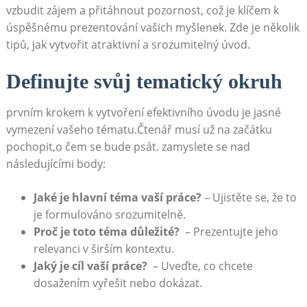
vzbudit zájem a přitáhnout pozornost, což je klíčem k
úspěšnému⁢ prezentování vašich myšlenek. Zde⁣ je několik
tipů, jak vytvořit atraktivní a srozumitelný ⁢úvod.
Definujte svůj ⁣tematický okruh
prvním krokem k vytvoření ​efektivního‌ úvodu je jasné
⁤vymezení vašeho tématu.Čtenář ​musí už⁢ na začátku
pochopit,o ⁢čem se bude psát. ‍zamyslete ‌se ⁤nad
následujícími body:
Jaké⁤ je hlavní ‌téma vaší práce?
‍– Ujistěte se, že to
je formulováno srozumitelně.
Proč je ‌toto téma ​důležité?
⁢ – Prezentujte jeho
relevanci v širším kontextu.
Jaký je cíl vaší práce?
⁢ – Uveďte, co chcete
dosažením vyřešit nebo dokázat.