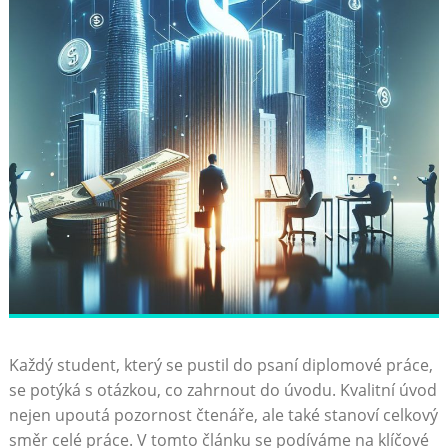
Každý student, který se pustil do psaní diplomové práce,⁤
se potýká s otázkou, ‍co zahrnout‌ do úvodu. Kvalitní úvod
nejen ⁢upoutá‍ pozornost čtenáře, ale také stanoví celkový
směr celé práce. V tomto článku ‍se podíváme na klíčové