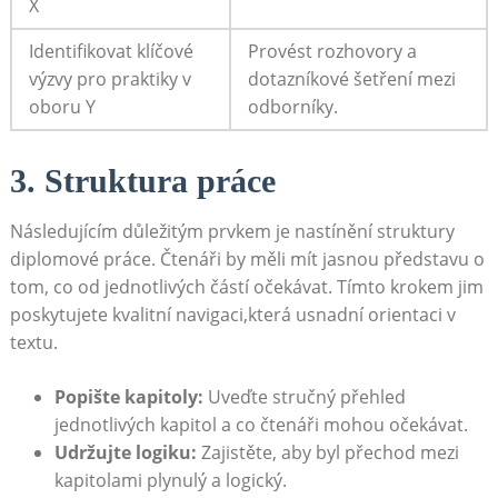
X
Identifikovat klíčové
Provést rozhovory a
výzvy pro praktiky v
dotazníkové šetření mezi
oboru Y
odborníky.
3. Struktura práce
Následujícím důležitým prvkem je ⁢nastínění struktury
diplomové práce. Čtenáři by měli mít jasnou představu o⁢
tom, co od jednotlivých částí očekávat. Tímto ‌krokem ⁤jim
poskytujete kvalitní⁣ navigaci,která⁣ usnadní ⁤orientaci ⁢v
textu.
Popište ​kapitoly:
Uveďte stručný přehled
jednotlivých kapitol a co čtenáři mohou očekávat.
Udržujte logiku:
Zajistěte, aby byl přechod mezi
kapitolami plynulý a logický.