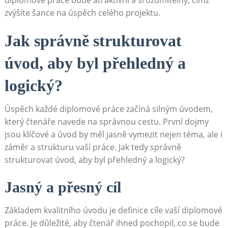
⁣diplomové práce‍ bude atraktivní ⁤a srozumitelný, ​čímž
zvýšíte šance na úspěch⁣ celého projektu.
Jak správně strukturovat
úvod, aby byl přehledný a
logický?
Úspěch každé diplomové práce‍ začíná silným úvodem,
který čtenáře navede na správnou cestu. První dojmy
jsou klíčové a úvod by měl jasně⁤ vymezit nejen téma, ‍ale i
záměr a‌ strukturu vaší práce. Jak⁣ tedy správně
strukturovat úvod, aby‌ byl přehledný a logický?
Jasný a přesný cíl
Základem kvalitního úvodu⁢ je definice cíle vaší diplomové
práce. Je důležité, aby čtenář ihned pochopil, co se bude