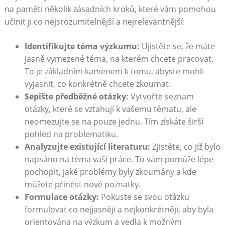
na paměti několik‍ zásadních kroků, které vám pomohou
učinit ⁤ji ‍co nejsrozumitelnější a nejrelevantnější:
Identifikujte téma výzkumu:
Ujistěte se, že ‌máte
jasně vymezené téma, na kterém chcete pracovat.
To je základním kamenem⁢ k tomu, abyste ‍mohli
vyjasnit, co konkrétně chcete zkoumat.
Sepište předběžné otázky:
Vytvořte seznam
otázky, které se vztahují k vašemu‍ tématu, ⁣ale
neomezujte se ‍na pouze jednu. Tím získáte širší
pohled ⁣na problematiku.
Analyzujte existující literaturu:
Zjistěte, co již bylo
napsáno na téma vaší práce. To vám pomůže ​lépe
pochopit, jaké problémy byly zkoumány a kde
můžete přinést nové poznatky.
Formulace otázky:
Pokuste se svou otázku
formulovat co nejjasněji a nejkonkrétněji, ⁤aby byla
orientována⁣ na výzkum a vedla ⁣k možným