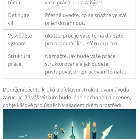
téma
vaše práce bude zabývat.
Definujte
Přesně uveďte, co se snažíte ve ⁤své
cíl
práci⁣ dosáhnout.
Vysvětlete
ukažte, ‌proč je vaše‍ téma důležité
význam
pro akademickou sféru či praxi.
Struktura
Naznačte, jak bude⁣ vaše práce‌
‌práce
strukturována a jak‌ budete
postupovat ‌při zpracování ⁤tématu.
Dodržení těchto kroků ‍a⁣ efektivní ⁢strukturování úvodu
zaručuje, že váš výzkum⁢ bude ⁤lépe pochopen⁢ a oceněn,
což je klíčové pro úspěch v akademickém prostředí.