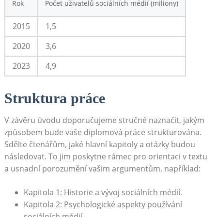
Rok
Počet uživatelů sociálních ⁣médií‌ (miliony)
2015
1,5
2020
3,6
2023
4,9
Struktura práce
V závěru úvodu doporučujeme stručně naznačit, jakým
způsobem bude vaše diplomová‍ práce strukturována.⁣
Sdělte​ čtenářům, jaké hlavní kapitoly a otázky budou
‍následovat. To ⁢jim poskytne rámec​ pro orientaci v textu
a usnadní porozumění vašim argumentům. například:
Kapitola 1: Historie a vývoj sociálních médií.
Kapitola⁤ 2:‌ Psychologické aspekty používání
⁤sociálních médií.