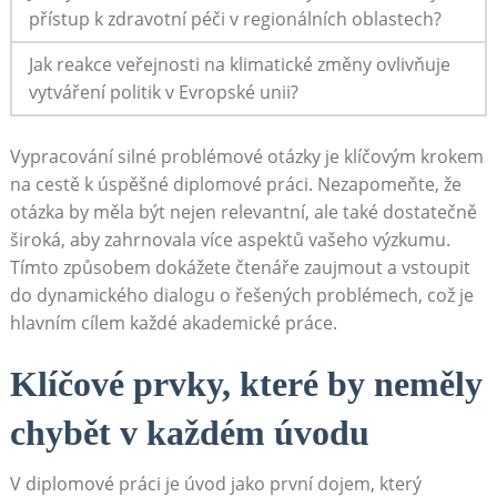
přístup k zdravotní ‌péči v regionálních oblastech?
Jak reakce veřejnosti na klimatické změny ovlivňuje
vytváření politik v Evropské unii?
Vypracování ⁢silné problémové otázky je klíčovým krokem
na​ cestě k úspěšné diplomové práci. Nezapomeňte, že
otázka by měla být nejen ⁣relevantní, ale také dostatečně
široká, aby zahrnovala více aspektů vašeho výzkumu.
Tímto způsobem ‌dokážete⁢ čtenáře zaujmout a vstoupit
do dynamického dialogu o řešených problémech,⁣ což je
hlavním cílem každé⁣ akademické práce.
Klíčové prvky,⁤ které by neměly
chybět v každém úvodu
V diplomové práci je⁢ úvod jako⁢ první dojem,‍ který⁢