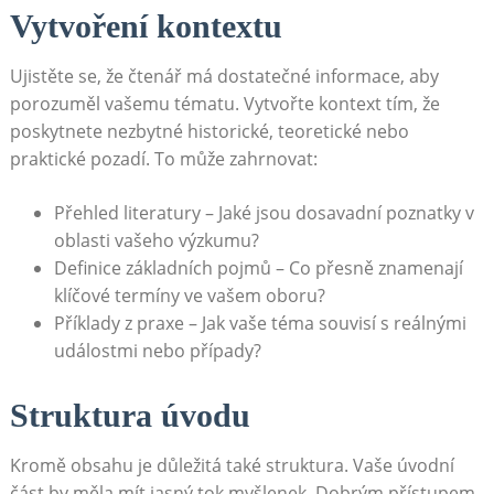
Vytvoření kontextu
Ujistěte ​se, že čtenář má dostatečné informace, aby
porozuměl vašemu tématu. Vytvořte kontext tím, že
poskytnete⁢ nezbytné historické, teoretické nebo​
praktické pozadí. To může zahrnovat:
Přehled ⁢literatury – Jaké jsou dosavadní poznatky v
oblasti vašeho výzkumu?
Definice základních pojmů⁤ – Co přesně znamenají
klíčové termíny ve vašem ‍oboru?
Příklady z praxe – Jak vaše⁢ téma souvisí s reálnými
událostmi nebo případy?
Struktura úvodu
Kromě obsahu je důležitá také struktura. Vaše úvodní
část by měla ⁤mít jasný tok myšlenek. Dobrým přístupem‌