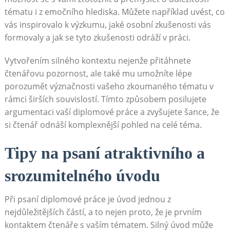
tématu​ i z emočního hlediska. Můžete například uvést, co
vás ⁢inspirovalo k výzkumu, jaké osobní zkušenosti vás
formovaly a jak se tyto zkušenosti odráží v práci.
Vytvořením silného kontextu nejenže přitáhnete
⁤čtenářovu pozornost,​ ale také ⁤mu umožníte lépe
porozumět význačnosti vašeho zkoumaného tématu v
rámci širších souvislostí. Tímto způsobem posilujete
argumentaci vaší diplomové práce a zvyšujete​ šance, že
si‍ čtenář odnáší‌ komplexnější pohled na ⁢celé téma.
Tipy na psaní atraktivního a
srozumitelného úvodu
Při psaní diplomové práce je úvod jednou z
nejdůležitějších částí, a to nejen proto, ‌že je prvním
kontaktem‍ čtenáře s vaším tématem. Silný úvod může⁣