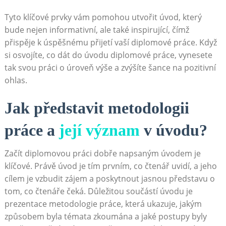
Tyto klíčové prvky vám pomohou utvořit úvod, který
bude nejen informativní, ale také inspirující, čímž⁤
přispěje k úspěšnému přijetí vaší diplomové práce. Když
si osvojíte, co⁤ dát do‍ úvodu diplomové práce, vynesete
tak ‌svou práci o úroveň výše a zvýšíte šance na ⁣pozitivní
ohlas.
Jak ‍představit metodologii
práce ‍a
její význam
v⁢ úvodu?
Začít diplomovou práci​ dobře napsaným ⁤úvodem‌ je‌
klíčové. Právě úvod je tím prvním, co čtenář uvidí, a ⁤jeho
cílem je vzbudit zájem a​ poskytnout jasnou ⁤představu o
tom, co čtenáře čeká. Důležitou součástí úvodu je
prezentace metodologie práce, která ⁢ukazuje, jakým
způsobem byla témata zkoumána a jaké⁣ postupy byly