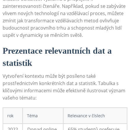
⁣zainteresovanosti‌ čtenáře. ‌Například, pokud se ​zabýváte
vlivem nových technologií na vzdělávací proces, můžete
zmínit jak⁤ transformace vzdělávacích metod ovlivňuje
budoucnost pracovního trhu a schopnost mladých lidí
uspět v dynamicky se ‌měnícím světě.
Prezentace relevantních dat a
statistik
Vytvoření kontextu může​ být posíleno také
prostřednictvím ⁢konkrétních dat a statistik. Tabulka s
klíčovými informacemi může efektivně ilustrovat význam​
vašeho tématu:
rok
Téma
Relevance v číslech
2022
Dopad online
65% studentů preferuje‌