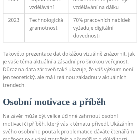
vzdělávání
vzdělávání na dálku
2023
Technologická‍
70% pracovních nabídek
gramotnost
vyžaduje digitální
dovednosti
Takovéto prezentace dat⁢ dokážou vizuálně znázornit, jak
je ⁣vaše téma aktuální a ‍zásadní pro širokou veřejnost.
Důraz na ‌data zároveň také ukazuje, že váš výzkum není
jen teoretický, ale má‍ i ‍reálnou základnu‌ v ⁣aktuálních
trendech.
Osobní motivace a příběh
Na ​závěr může být velice účinné zahrnout osobní
motivaci či příběh, který vás k tématu přivedl. Ukázáním
svého osobního pouta k‌ problematice ⁣dáváte čtenářům
možnost se s vámi ztotožnit ‌a přemýšlet o důležitosti