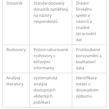
Dotazník
Standardizovaný
Získání
dotazník zaměřený
širokého
na ​názory
‍spektra
respondentů
názorů a
snadné
zpracování
dat
Rozhovory
Polostrukturované
Prohloubené⁤
rozhovory s
porozumění a
klíčovými
kvalitativní
informanty
data
Analýza
systematická
Identifikace
literatury
analýza
mezer ​v
dostupných
dosavadním
vědeckých
výzkumu
‍publikací