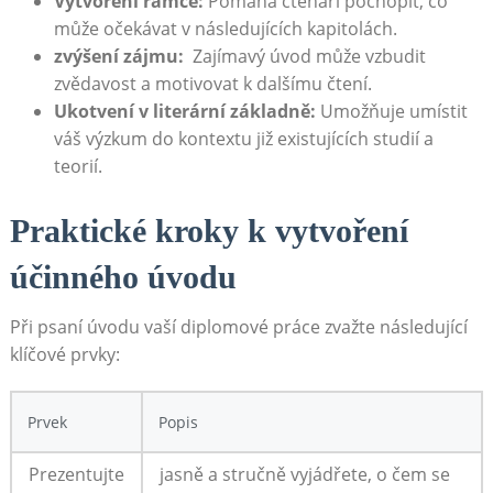
Vytvoření rámce:
Pomáhá čtenáři pochopit, co
může očekávat ⁣v následujících kapitolách.
zvýšení zájmu:
⁣ Zajímavý úvod může vzbudit
zvědavost a motivovat k dalšímu ⁢čtení.
Ukotvení v literární základně:
Umožňuje⁤ umístit
‌váš výzkum do kontextu již existujících studií a
teorií.
Praktické kroky k vytvoření
účinného úvodu
Při psaní úvodu vaší diplomové práce zvažte následující
klíčové prvky:
Prvek
Popis
Prezentujte
jasně a stručně ⁤vyjádřete, o‌ čem ‍se