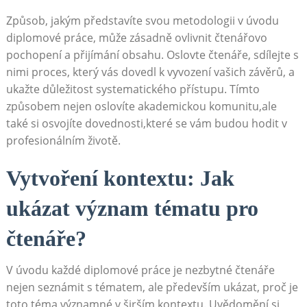
Způsob, jakým představíte ‍svou metodologii v úvodu
⁤diplomové⁢ práce, může zásadně ovlivnit čtenářovo
pochopení‌ a přijímání obsahu. Oslovte⁤ čtenáře, sdílejte s
nimi proces,⁢ který vás dovedl ⁤k vyvození vašich závěrů, a‌
ukažte důležitost systematického přístupu. Tímto
způsobem nejen⁣ oslovíte akademickou komunitu,ale
také si⁢ osvojíte ⁣dovednosti,které se vám budou hodit v
profesionálním životě.
Vytvoření kontextu: Jak
ukázat význam tématu pro ​
čtenáře?
V úvodu každé diplomové⁢ práce je ⁤nezbytné ​čtenáře⁣
nejen ⁤seznámit‌ s tématem, ale ⁤především ⁢ukázat, proč je
⁣toto ⁤téma významné v širším kontextu. Uvědomění si