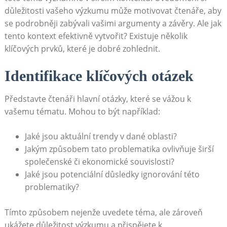
důležitosti vašeho výzkumu‌ může motivovat‌ čtenáře, aby
se podrobněji zabývali vašimi argumenty a závěry. Ale jak
tento kontext efektivně vytvořit? Existuje​ několik
klíčových prvků,‍ které je dobré zohlednit.
Identifikace ​klíčových otázek
Představte čtenáři hlavní otázky, které se vážou k‍
vašemu tématu. Mohou to být například:
Jaké jsou⁤ aktuální trendy ⁤v dané oblasti?
Jakým způsobem tato problematika ovlivňuje ⁣širší
⁢společenské či ekonomické souvislosti?
Jaké jsou potenciální důsledky ignorování této⁢
problematiky?
Tímto‌ způsobem⁢ nejenže uvedete téma, ale⁤ zároveň
ukážete důležitost ​výzkumu a přispějete k