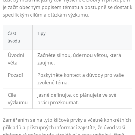
je začít obecným popisem tématu a postupně se dostat k
specifickým cílům ⁢a⁢ otázkám výzkumu. ⁤
Část
Tipy
úvodu
Úvodní
Začněte silnou, údernou větou, která
věta
zaujme.
Pozadí
Poskytněte kontext a důvody⁣ pro vaše
zvolené ‍téma.
Cíle
Jasně ‍definujte, co​ plánujete ve své⁢
výzkumu
práci ‌prozkoumat.
Zaměřením se na tyto ⁤klíčové prvky a včetně⁤ konkrétních ​
příkladů a přístupných ‌informací⁤ zajistíte, že úvod vaší