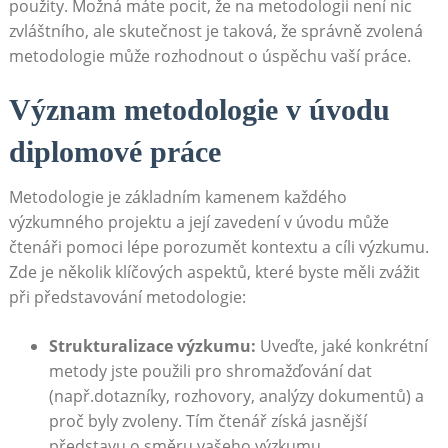
použity. Možná‌ máte pocit, že⁢ na metodologii není nic
zvláštního, ale skutečnost je taková,​ že správně zvolená
metodologie může⁣ rozhodnout o úspěchu vaší práce.
Význam metodologie v úvodu
diplomové práce
Metodologie je základním kamenem každého
výzkumného projektu a její zavedení v úvodu může
čtenáři pomoci lépe ⁤porozumět ‌kontextu a cíli výzkumu.
Zde⁤ je několik klíčových aspektů,​ které byste měli zvážit
při představování metodologie:
Strukturalizace výzkumu:
Uveďte, jaké konkrétní
metody​ jste použili pro shromažďování dat
(např.dotazníky, rozhovory, analýzy dokumentů) a
proč byly zvoleny. Tím čtenář získá‌ jasnější
představu o směru vašeho výzkumu.