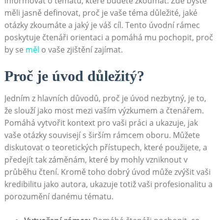
informovat o tématu, které ⁢budete zkoumat. Zde byste
měli‌ jasně definovat, proč je vaše téma důležité, jaké
otázky zkoumáte a jaký je váš cíl. Tento úvodní rámec
poskytuje čtenáři orientaci a⁢ pomáhá ⁢mu pochopit, proč
by ⁣se
měl
o vaše zjištění zajímat.
Proč je úvod​ důležitý?
Jedním z hlavních důvodů,‌ proč je úvod nezbytný, je to,
že slouží jako most mezi vaším výzkumem a čtenářem.
Pomáhá vytvořit kontext pro vaši ⁣práci a ukazuje, jak
vaše⁤ otázky souvisejí ⁢s širším rámcem​ oboru. Můžete‍
diskutovat ‌o teoretických přístupech, které ‌použijete,‌ a
předejít tak ‌záměnám, ⁢které by mohly‍ vzniknout v
průběhu čtení. Kromě toho dobrý úvod může zvýšit vaši
kredibilitu jako autora, ukazuje totiž vaši profesionalitu a
porozumění danému tématu.