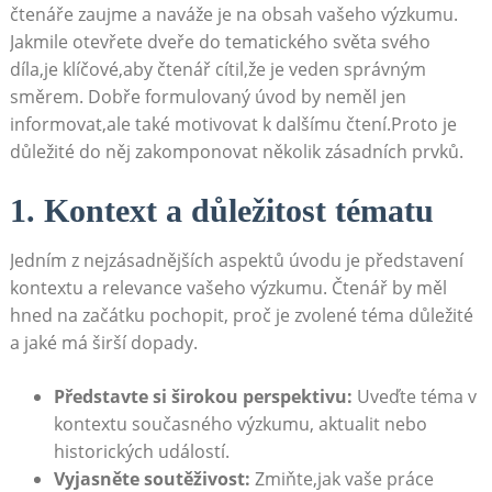
čtenáře zaujme a naváže je na obsah⁢ vašeho výzkumu.
Jakmile⁣ otevřete dveře ​do tematického světa svého
díla,je klíčové,aby⁣ čtenář cítil,že je veden správným​
směrem. Dobře formulovaný úvod by neměl jen
informovat,ale také motivovat k dalšímu čtení.Proto je
důležité do‍ něj zakomponovat⁢ několik zásadních prvků.
1. Kontext a důležitost tématu
Jedním z nejzásadnějších aspektů úvodu je představení
kontextu a relevance vašeho výzkumu. Čtenář by měl
hned na začátku pochopit, proč je zvolené téma⁣ důležité
a jaké má ⁢širší dopady.
Představte si širokou perspektivu:
Uveďte téma v
kontextu ‍současného výzkumu, aktualit nebo
historických událostí.
Vyjasněte‍ soutěživost:
Zmiňte,jak vaše práce