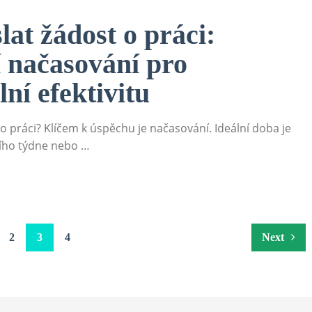
lat žádost o práci:
í načasování pro
ní efektivitu
o práci? Klíčem k úspěchu je načasování. Ideální doba je
ího týdne nebo …
2
3
4
Next