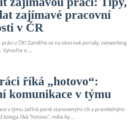
ít zajímavou práci: Tipy,
dat zajímavé pracovní
osti v ČR
 práci v ČR? Zaměřte se na oborové portály, networking
ě. Vytvořte si …
ráci říká „hotovo“:
ní komunikace v týmu
ce v týmu začíná jasně stanovenými cíli a pravidelnými
ž kolega říká "hotovo", měla by …