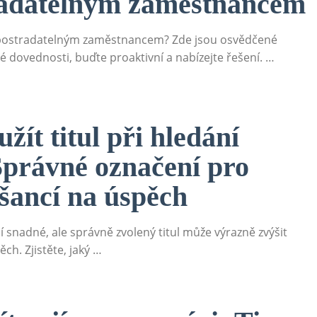
radatelným zaměstnancem
epostradatelným zaměstnancem? Zde jsou osvědčené
své dovednosti, buďte proaktivní a nabízejte řešení. …
žít titul při hledání
Správné označení pro
 šancí na úspěch
 snadné, ale správně zvolený titul může výrazně zvýšit
ch. Zjistěte, jaký …