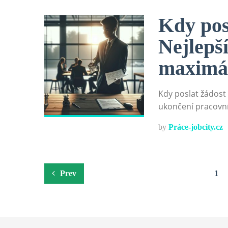
Kdy pos
Nejlepš
maximál
Kdy poslat žádost 
ukončení pracovn
by
Práce-jobcity.cz
Stránkování
Prev
1
příspěvků