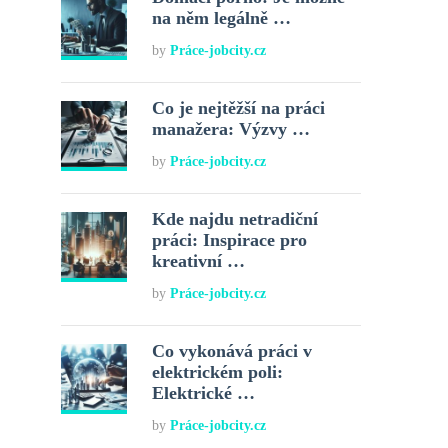
na něm legálně …
by
Práce-jobcity.cz
Co je nejtěžší na práci
manažera: Výzvy …
by
Práce-jobcity.cz
Kde najdu netradiční
práci: Inspirace pro
kreativní …
by
Práce-jobcity.cz
Co vykonává práci v
elektrickém poli:
Elektrické …
by
Práce-jobcity.cz