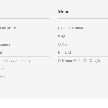
Menu
cké práce
Úvodní stránka
Blog
inance
O Nás
ní
Kontakt
 smlouvy a dohody
Ochrana Osobních Údajů
áce
ání