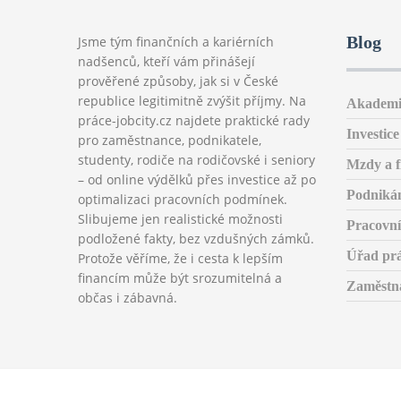
Blog
Jsme tým finančních a kariérních
nadšenců, kteří vám přinášejí
prověřené způsoby, jak si v České
republice legitimitně zvýšit příjmy. Na
Akademi
práce-jobcity.cz najdete praktické rady
Investice
pro zaměstnance, podnikatele,
studenty, rodiče na rodičovské i seniory
Mzdy a f
– od online výdělků přes investice až po
Podniká
optimalizaci pracovních podmínek.
Slibujeme jen realistické možnosti
Pracovní
podložené fakty, bez vzdušných zámků.
Úřad pr
Protože věříme, že i cesta k lepším
financím může být srozumitelná a
Zaměstn
občas i zábavná.