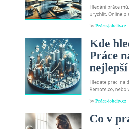
Hledání práce může
urychlit. Online p
by
Práce-jobcity.cz
Kde hle
Práce n
nejlepš
Hledáte práci na d
Remote.co, nebo vy
by
Práce-jobcity.cz
Co v prá