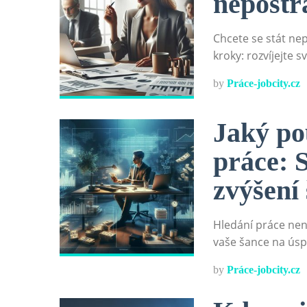
nepost
Chcete se stát n
kroky: rozvíjejte 
by
Práce-jobcity.cz
Jaký pou
práce: 
zvýšení
Hledání práce není
vaše šance na úspě
by
Práce-jobcity.cz