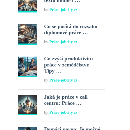
textů online i …
by
Práce-jobcity.cz
Co se počítá do rozsahu
diplomové práce …
by
Práce-jobcity.cz
Co zvýší produktivitu
práce v zemědělství:
Tipy …
by
Práce-jobcity.cz
Jaká je práce v call
centru: Práce …
by
Práce-jobcity.cz
Domácí porno: Je možné