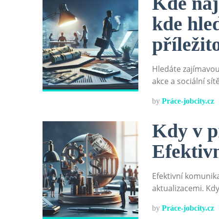
Kde naj
kde hle
příležit
Hledáte zajímavou
akce a sociální sít
by
Práce-jobcity.cz
Kdy v p
Efektiv
Efektivní komunika
aktualizacemi. Kdy
by
Práce-jobcity.cz