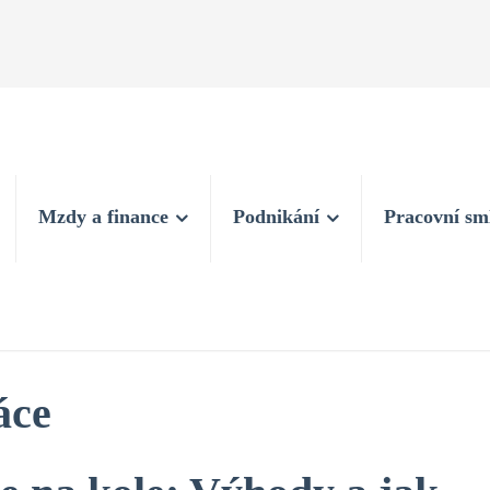
Mzdy a finance
Podnikání
Pracovní sm
áce