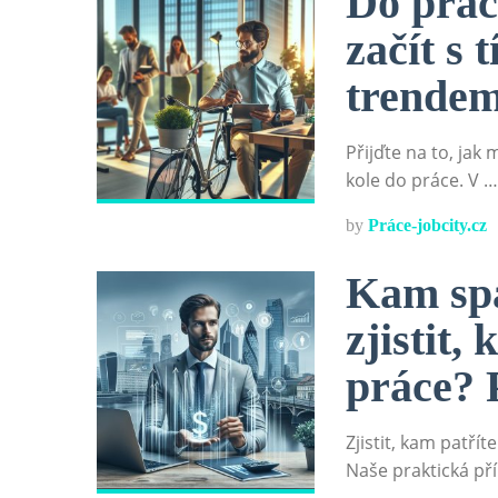
Do prác
začít s
trende
Přijďte na to, jak
kole do práce. V …
by
Práce-jobcity.cz
Kam spa
zjistit,
práce? 
Zjistit, kam patří
Naše praktická př