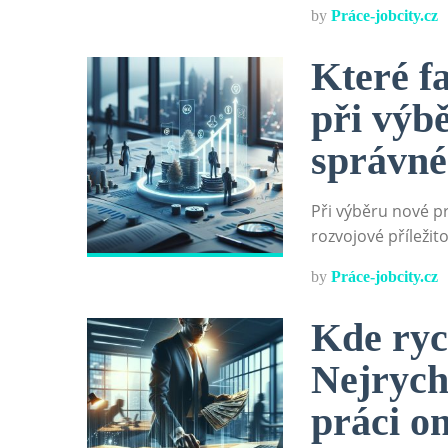
by
Práce-jobcity.cz
Které fa
při výb
správné
Při výběru nové prá
rozvojové příležito
by
Práce-jobcity.cz
Kde rych
Nejrychl
práci on