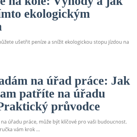
e na kole: Výhody a jak
 tímto ekologickým
m
 můžete ušetřit peníze a snížit ekologickou stopu jízdou na
dám na úřad práce: Jak
 kam patříte na úřadu
Praktický průvodce
te na úřadu práce, může být klíčové pro vaši budoucnost.
íručka vám krok …